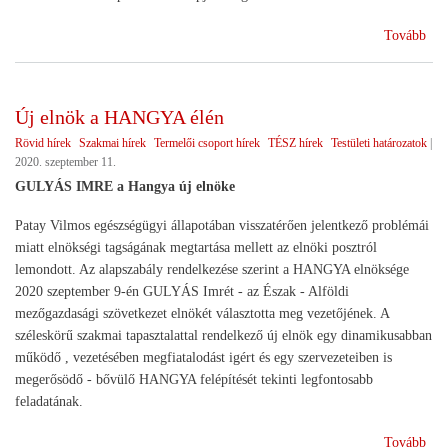
(Re
Tovább
köz
Új elnök a HANGYA élén
Rövid hírek
Szakmai hírek
Termelői csoport hírek
TÉSZ hírek
Testületi határozatok
|
2020. szeptember 11.
GULYÁS IMRE a Hangya új elnöke
Patay Vilmos egészségügyi állapotában visszatérően jelentkező problémái
miatt elnökségi tagságának megtartása mellett az elnöki posztról
lemondott. Az alapszabály rendelkezése szerint a HANGYA elnöksége
2020 szeptember 9-én GULYÁS Imrét - az Észak - Alföldi
mezőgazdasági szövetkezet elnökét választotta meg vezetőjének. A
széleskörű szakmai tapasztalattal rendelkező új elnök egy dinamikusabban
működő , vezetésében megfiatalodást igért és egy szervezeteiben is
megerősödő - bővülő HANGYA felépítését tekinti legfontosabb
feladatának.
(Új
Tovább