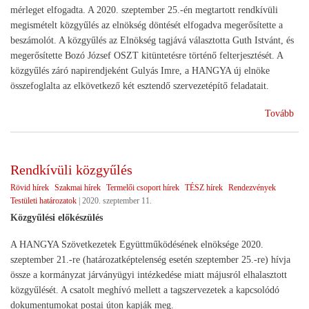
mérleget elfogadta. A 2020. szeptember 25.-én megtartott rendkívüli
megismételt közgyűlés az elnökség döntését elfogadva megerősítette a
beszámolót. A közgyűlés az Elnökség tagjává választotta Guth Istvánt, és
megerősítette Bozó József OSZT kitüntetésre történő felterjesztését. A
közgyűlés záró napirendjeként Gulyás Imre, a HANGYA új elnöke
összefoglalta az elkövetkező két esztendő szervezetépítő feladatait.
(H
Tovább
ren
köz
Rendkívüli közgyűlés
Rövid hírek
Szakmai hírek
Termelői csoport hírek
TÉSZ hírek
Rendezvények
Testületi határozatok
|
2020. szeptember 11.
Közgyűlési előkészülés
A HANGYA Szövetkezetek Együttműködésének elnöksége 2020.
szeptember 21.-re (határozatképtelenség esetén szeptember 25.-re) hívja
össze a kormányzat járványügyi intézkedése miatt májusról elhalasztott
közgyűlését. A csatolt meghívó mellett a tagszervezetek a kapcsolódó
dokumentumokat postai úton kapják meg.