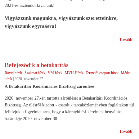
2021-es esztendőt kívánunk!
Vigyázzunk magunkra, vigyázzunk szeretteinkre,
vigyázzunk egymásra!
(Év
Tovább
vég
köz
Befejeződik a betakarítás
Rövid hírek
Szakmai hírek
VM hírek
MVH Hírek
Termelői csoport hírek
Média
hírek
|
2020. november 27.
A Betakarítási Koordinációs Bizottság záróülése
2020. november 27.-én tartotta záróülését a Betakarítási Koordinációs
Bizottság. Az ülésről kiadott - csatolt - tárcaközleményben foglaltakon túl
felhívjuk a figyelmet arra, hogy a kárenyhítési kérelmek benyújtási
határideje 2020. november 30.
(Be
Tovább
a