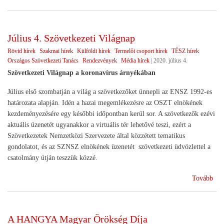
eln
a
HA
Július 4. Szövetkezeti Világnap
élé
Rövid hírek
Szakmai hírek
Külföldi hírek
Termelői csoport hírek
TÉSZ hírek
Országos Szövetkezeti Tanács
Rendezvények
Média hírek
|
2020. július 4.
Szövetkezeti Világnap a koronavírus árnyékában
Július első szombatján a világ a szövetkezőket ünnepli az ENSZ 1992-es
határozata alapján. Idén a hazai megemlékezésre az OSZT elnökének
kezdeményezésére egy későbbi időpontban kerül sor. A szövetkezők ezévi
aktuális üzenetét ugyanakkor a virtuális tér lehetővé teszi, ezért a
Szövetkezetek Nemzetközi Szervezete által közzétett tematikus
gondolatot, és az SZNSZ elnökének üzenetét szövetkezeti üdvözlettel a
csatolmány útján teszzük közzé.
(Júl
Tovább
4.
Szö
Vil
A HANGYA Magyar Örökség Díja