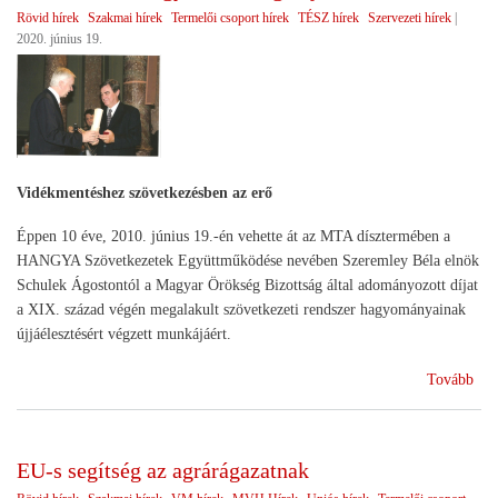
Rövid hírek
Szakmai hírek
Termelői csoport hírek
TÉSZ hírek
Szervezeti hírek
|
2020. június 19.
Vidékmentéshez szövetkezésben az erő
Éppen 10 éve, 2010. június 19.-én vehette át az MTA dísztermében a
HANGYA Szövetkezetek Együttműködése nevében Szeremley Béla elnök
Schulek Ágostontól a Magyar Örökség Bizottság által adományozott díjat
a XIX. század végén megalakult szövetkezeti rendszer hagyományainak
újjáélesztésért végzett munkájáért.
(A
Tovább
HA
Mag
Örö
EU-s segítség az agrárágazatnak
Díj