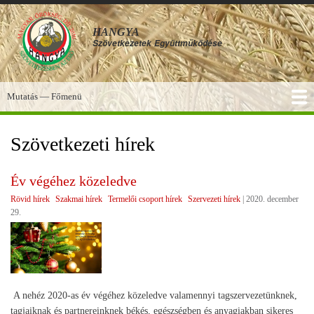
Ugrás
a
HANGYA
tartalomra
Szövetkezetek
Együttműködése
Mutatás — Főmenü
Főmenü
SZOLGÁLTATÁSOK
KÉPGALÉRIA
TUDÁSBÁZIS
A HANGYA
FÓRUM
HÍREK
Szövetkezeti hírek
Év végéhez közeledve
Rövid hírek
Szakmai hírek
Termelői csoport hírek
Szervezeti hírek
|
2020. december
29.
A nehéz 2020-as év végéhez közeledve valamennyi tagszervezetünknek,
tagjaiknak és partnereinknek békés, egészségben és anyagiakban sikeres