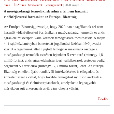
Rövid hírek
Szakmai hírek
VM hírek
MVH Hírek
Uniós hírek
Termelői csoport
)
hírek
TÉSZ hírek
Média hírek
Pénzügyi hírek
|
2020. május 7.
A mezőgazdasági termelőknek adná a fel nem használt
vidékfejlesztési forrásokat az Európai Bizottság
Az Európai Bizottság javasolja, hogy 2020-ban a tagállamok fel nem
használt vidékfejlesztési forrásaikat a mezőgazdasági termelők és a kis
agrár-élelmiszeripari vállalkozások támogatására fordíthassák. A május
4.-i sajtóközleményben ismertetett jogalkotási fázisban lévő javaslat
szerint a tagállamok által nyújtott támogatás maximális összege a
mezőgazdasági termelők esetében fejenként 5 ezer euró (mintegy 1,8
millió forint), a kis agrár-élelmiszeripari vállalkozások esetében pedig
cégenként 50 ezer euró (mintegy 17,7 millió forint) lehet. Az Európai
Bizottság emellett újabb rendkívüli intézkedéseket is elfogadott és
közzétett azzal a céllal, hogy további támogatást nyújtson azoknak a
mezőgazdasági és élelmiszerpiacoknak, amelyeket a legnagyobb
mértékben sújt a koronavírus-járvány okozta válság.
(EU
Tovább
s
segí