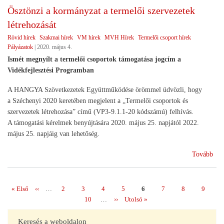
az
Ösztönzi a kormányzat a termelői szervezetek
agr
létrehozását
Rövid hírek
Szakmai hírek
VM hírek
MVH Hírek
Termelői csoport hírek
Pályázatok
|
2020. május 4.
Ismét megnyílt a termelői csoportok támogatása jogcím a
Vidékfejlesztési Programban
A HANGYA Szövetkezetek Együttműködése örömmel üdvözli, hogy
a Széchenyi 2020 keretében megjelent a „Termelői csoportok és
szervezetek létrehozása” című (VP3-9.1.1-20 kódszámú) felhívás.
A támogatási kérelmek benyújtására 2020. május 25. napjától 2022.
május 25. napjáig van lehetőség.
(Ös
Tovább
a
kor
a
Első
« Első
Előző
‹‹
…
Page
2
Page
3
Page
4
Page
5
Page
6
Page
7
Page
8
Page
9
Oldalszámozás
ter
oldal
oldal
Page
10
…
Következő
››
Utolsó
Utolsó »
sze
oldal
oldal
létr
Keresés a weboldalon