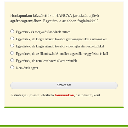
Honlapunkon közzétettük a HANGYA javaslatát a jövő
agrárprogramjához. Egyetért- e az abban foglaltakkal?
Választások
Egyetértek és megvalósítandónak tartom
Egyetértek, de kiegészítendő további gazdaságpolitikai eszközökkel
Egyetértek, de kiegészítendő további vidékfejlesztési eszközökkel
Egyetértek, de az állami szándék mellett a gazdák meggyőzése is kell
Egyetértek, de nem lesz hozzá állami szándék
Nem értek egyet
A stratégiai javaslat elérhető
fórumunkon
, csatolmányként.