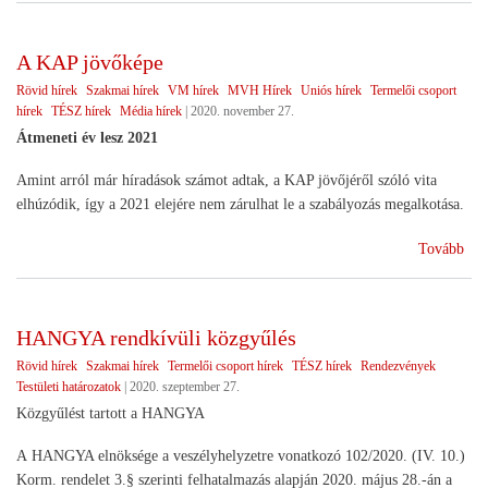
beta
A KAP jövőképe
Rövid hírek
Szakmai hírek
VM hírek
MVH Hírek
Uniós hírek
Termelői csoport
hírek
TÉSZ hírek
Média hírek
|
2020. november 27.
Átmeneti év lesz 2021
Amint arról már híradások számot adtak, a KAP jövőjéről szóló vita
elhúzódik, így a 2021 elejére nem zárulhat le a szabályozás megalkotása.
(A
Tovább
KA
jöv
HANGYA rendkívüli közgyűlés
Rövid hírek
Szakmai hírek
Termelői csoport hírek
TÉSZ hírek
Rendezvények
Testületi határozatok
|
2020. szeptember 27.
Közgyűlést tartott a HANGYA
A HANGYA elnöksége a veszélyhelyzetre vonatkozó 102/2020. (IV. 10.)
Korm. rendelet 3.§ szerinti felhatalmazás alapján 2020. május 28.-án a