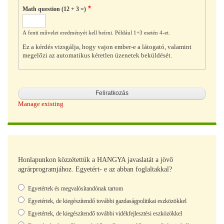
Math question (12 + 3 =)
A fenti művelet eredményét kell beírni. Például 1+3 esetén 4-et.
Ez a kérdés vizsgálja, hogy vajon ember-e a látogató, valamint
megelőzi az automatikus kéretlen üzenetek beküldését.
Manage existing
Honlapunkon közzétettük a HANGYA javaslatát a jövő
agrárprogramjához. Egyetért- e az abban foglaltakkal?
Választások
Egyetértek és megvalósítandónak tartom
Egyetértek, de kiegészítendő további gazdaságpolitikai eszközökkel
Egyetértek, de kiegészítendő további vidékfejlesztési eszközökkel