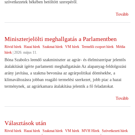
szövetkezetek békében betöltött szerepéről.
(Sz
Tovább
ünn
Miniszterjelölti meghallgatás a Parlamentben
Rövid hírek
Hazai hírek
Szakmai hírek
VM hírek
Termelői csoport hírek
Média
hírek
|
2026. május 11.
Bóna Szabolcs leendő szakminiszter az agrár- és élelmiszeripar jelentős
átalakítását ígérte parlamenti meghallgatásán Az alapanyag-feldolgozási
arány javítása, a szakma bevonása az agrárpolitikai döntésekbe, a
klímaváltozásra jobban reagáló termelési szerkezet, jobb piac a hazai
terménynek, az agrárkamara átalakítása jelentik a fő feladatokat.
(Min
Tovább
meg
a
Par
Választások után
Rövid hírek
Hazai hírek
Szakmai hírek
VM hírek
MVH Hírek
Szövetkezeti hírek