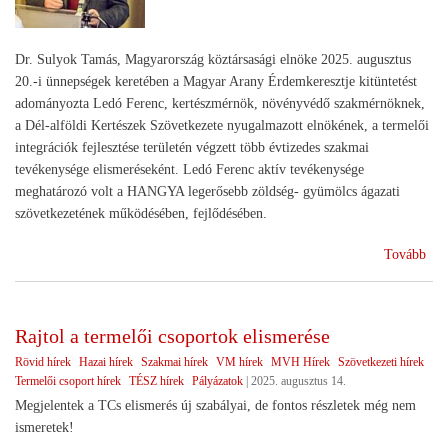
Dr. Sulyok Tamás, Magyarország köztársasági elnöke 2025. augusztus
20.-i ünnepségek keretében a Magyar Arany Érdemkeresztje kitüntetést
adományozta Ledó Ferenc, kertészmérnök, növényvédő szakmérnöknek,
a Dél-alföldi Kertészek Szövetkezete nyugalmazott elnökének, a termelői
integrációk fejlesztése területén végzett több évtizedes szakmai
tevékenysége elismeréseként. Ledó Ferenc aktív tevékenysége
meghatározó volt a HANGYA legerősebb zöldség- gyümölcs ágazati
szövetkezetének működésében, fejlődésében.
(El
Tovább
a
szö
Rajtol a termelői csoportok elismerése
Rövid hírek
Hazai hírek
Szakmai hírek
VM hírek
MVH Hírek
Szövetkezeti hírek
Termelői csoport hírek
TÉSZ hírek
Pályázatok
|
2025. augusztus 14.
Megjelentek a TCs elismerés új szabályai, de fontos részletek még nem
ismeretek!