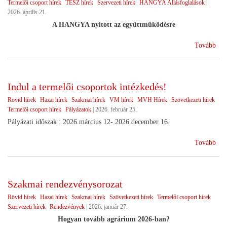
Termelői csoport hírek
TÉSZ hírek
Szervezeti hírek
HANGYA Állásfoglalások
|
2026. április 21.
A HANGYA nyitott az együttműködésre
(Vá
Tovább
utá
Indul a termelői csoportok intézkedés!
Rövid hírek
Hazai hírek
Szakmai hírek
VM hírek
MVH Hírek
Szövetkezeti hírek
Termelői csoport hírek
Pályázatok
|
2026. február 25.
Pályázati időszak : 2026.március 12- 2026.december 16.
(In
Tovább
a
ter
cso
Szakmai rendezvénysorozat
int
Rövid hírek
Hazai hírek
Szakmai hírek
Szövetkezeti hírek
Termelői csoport hírek
Szervezeti hírek
Rendezvények
|
2026. január 27.
Hogyan tovább agrárium 2026-ban?