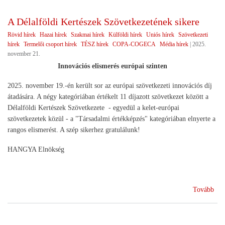
A Délalföldi Kertészek Szövetkezetének sikere
Rövid hírek
Hazai hírek
Szakmai hírek
Külföldi hírek
Uniós hírek
Szövetkezeti
hírek
Termelői csoport hírek
TÉSZ hírek
COPA-COGECA
Média hírek
|
2025.
november 21.
Innovációs elismerés európai szinten
2025. november 19.-én került sor az európai szövetkezeti innovációs díj
átadására. A négy kategóriában értékelt 11 díjazott szövetkezet között a
Délalföldi Kertészek Szövetkezete - egyedül a kelet-európai
szövetkezetek közül - a "Társadalmi értékképzés" kategóriában elnyerte a
rangos elismerést. A szép sikerhez gratulálunk!
HANGYA Elnökség
(A
Tovább
Dél
Ker
Szö