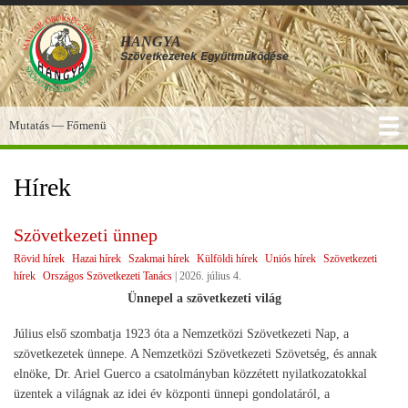
Ugrás
a
HANGYA
tartalomra
Szövetkezetek
Együttműködése
Mutatás — Főmenü
Főmenü
SZOLGÁLTATÁSOK
KÉPGALÉRIA
TUDÁSBÁZIS
A HANGYA
FÓRUM
HÍREK
Hírek
Szövetkezeti ünnep
Rövid hírek
Hazai hírek
Szakmai hírek
Külföldi hírek
Uniós hírek
Szövetkezeti
hírek
Országos Szövetkezeti Tanács
|
2026. július 4.
Ünnepel a szövetkezeti világ
Július első szombatja 1923 óta a Nemzetközi Szövetkezeti Nap, a
szövetkezetek ünnepe. A Nemzetközi Szövetkezeti Szövetség, és annak
elnöke, Dr. Ariel Guerco a csatolmányban közzétett nyilatkozatokkal
üzentek a világnak az idei év központi ünnepi gondolatáról, a