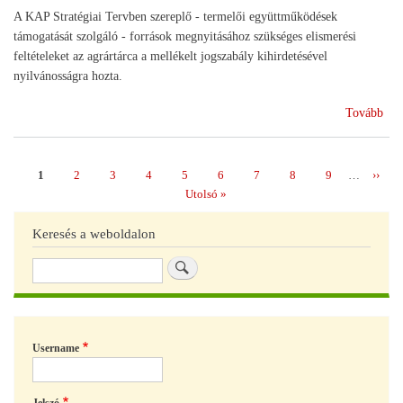
A KAP Stratégiai Tervben szereplő - termelői együttműködések
támogatását szolgáló - források megnyitásához szükséges elismerési
feltételeket az agrártárca a mellékelt jogszabály kihirdetésével
nyilvánosságra hozta.
(Ra
Tovább
a
ter
cso
Page
1
Page
2
Page
3
Page
4
Page
5
Page
6
Page
7
Page
8
Page
9
…
Követ
››
Oldalszámozás
eli
oldal
Utolsó
Utolsó »
oldal
Keresés a weboldalon
Keresés
Username