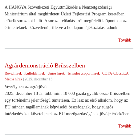
A HANGYA Szövetkezeti Együttműködés a Nemzetgazdasági
Minisztérium által meghirdetett Üzleti Fejlesztési Program keretében
előadássorozatot indít. A sorozat előadásairól megfelelő időpontban az
érintetteknek közvetlenül, illetve a honlapon tájékoztatást adunk.
(Sz
Tovább
ren
Agrárdemonstráció Brüsszelben
Rövid hírek
Külföldi hírek
Uniós hírek
Termelői csoport hírek
COPA-COGECA
Média hírek
|
2025. december 15.
Veszélyben az agrárjövő
2025. december 18-án több mint 10 000 gazda gyűlik össze Brüsszelben
egy történelmi jelentőségű tüntetésen. Ez lesz az első alkalom, hogy az
EU minden tagállamának képviselői összefognak, hogy sürgős
intézkedéseket követeljenek az EU mezőgazdaságának jövője érdekében.
(Ag
Tovább
Brü