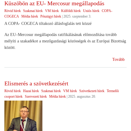
Küszöbön az EU- Mercosur megállapodás
sike
Rövid hírek
Szakmai hírek
VM hírek
Külföldi hírek
Uniós hírek
COPA-
COGECA
Média hírek
Pénzügyi hírek
|
2025. szeptember 3.
A COPA- COGECA tiltakozó állásfoglalás tett közzé
Az EU–Mercosur megállapodás ratifikálásának előmozdítása tovább
mélyíti a szakadékot a mezőgazdasági közösségek és az Európai Bizottság
között.
(Kü
Tovább
az
EU
Mer
Elismerés a szövetkezésért
meg
Rövid hírek
Hazai hírek
Szakmai hírek
VM hírek
Szövetkezeti hírek
Termelői
csoport hírek
Szervezeti hírek
Média hírek
|
2025. augusztus 20.