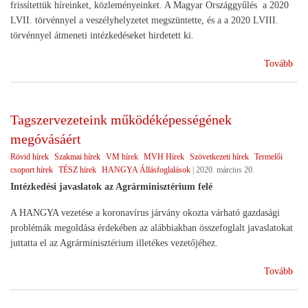
frissítettük híreinket, közleményeinket. A Magyar Országgyűlés a 2020
LVII. törvénnyel a veszélyhelyzetet megszüntette, és a a 2020 LVIII.
törvénnyel átmeneti intézkedéseket hirdetett ki.
(Ko
Tovább
Tagszervezeteink működéképességének
megóvásáért
Rövid hírek
Szakmai hírek
VM hírek
MVH Hírek
Szövetkezeti hírek
Termelői
csoport hírek
TÉSZ hírek
HANGYA Állásfoglalások
|
2020. március 20.
Intézkedési javaslatok az Agrárminisztérium felé
A HANGYA vezetése a koronavírus járvány okozta várható gazdasági
problémák megoldása érdekében az alábbiakban összefoglalt javaslatokat
juttatta el az Agrárminisztérium illetékes vezetőjéhez.
(Ta
Tovább
műk
meg