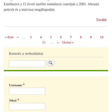
Emlékezve a 15 évvel ezelőtti eseményre csatoljuk a 2005. februári
petíciót és a márciusi megállapodást.
(A
Tovább
gaz
évf
köz
Első
« Első
Előző
‹‹
…
Page
3
Page
4
Page
5
Page
6
Page
7
Page
8
Page
9
Page
10
Oldalszámozás
oldal
oldal
Page
11
…
Következő
››
Utolsó
Utolsó »
oldal
oldal
Keresés a weboldalon
Keresés
Username
Jelszó