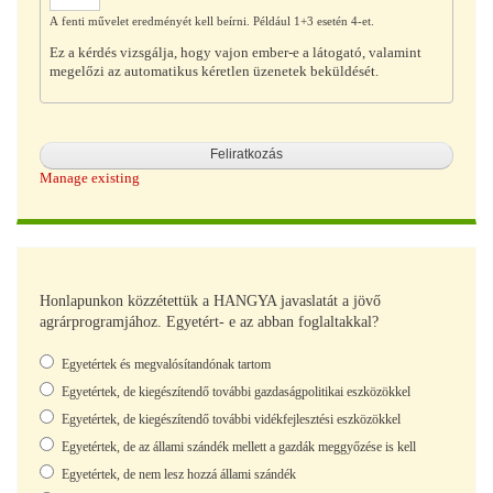
A fenti művelet eredményét kell beírni. Például 1+3 esetén 4-et.
Ez a kérdés vizsgálja, hogy vajon ember-e a látogató, valamint
megelőzi az automatikus kéretlen üzenetek beküldését.
Manage existing
Honlapunkon közzétettük a HANGYA javaslatát a jövő
agrárprogramjához. Egyetért- e az abban foglaltakkal?
Választások
Egyetértek és megvalósítandónak tartom
Egyetértek, de kiegészítendő további gazdaságpolitikai eszközökkel
Egyetértek, de kiegészítendő további vidékfejlesztési eszközökkel
Egyetértek, de az állami szándék mellett a gazdák meggyőzése is kell
Egyetértek, de nem lesz hozzá állami szándék