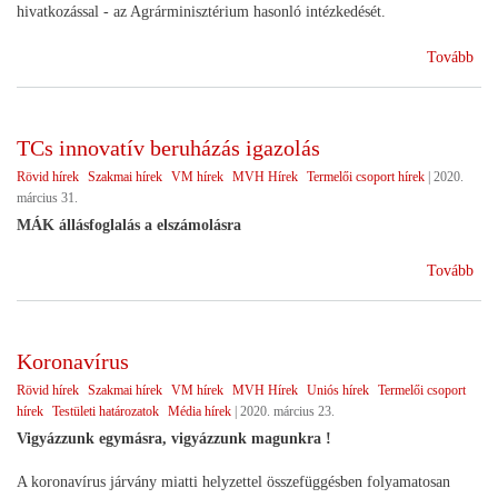
hivatkozással - az Agrárminisztérium hasonló intézkedését.
(Pá
Tovább
hat
elő
els
TCs innovatív beruházás igazolás
kön
Rövid hírek
Szakmai hírek
VM hírek
MVH Hírek
Termelői csoport hírek
|
2020.
március 31.
MÁK állásfoglalás a elszámolásra
(TC
Tovább
inn
ber
iga
Koronavírus
Rövid hírek
Szakmai hírek
VM hírek
MVH Hírek
Uniós hírek
Termelői csoport
hírek
Testületi határozatok
Média hírek
|
2020. március 23.
Vigyázzunk egymásra, vigyázzunk magunkra !
A koronavírus járvány miatti helyzettel összefüggésben folyamatosan