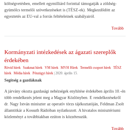
költségvetésben, emellett egymilliárd forinttal támogatják a zöldség-
gyümölcs termelői szövetkezéseket is (TÉSZ-ek). Megkezdődött az
egyeztetés az EU-val a forrás feltételeinek szabályairól.
(Ga
Tovább
Akc
Seg
a
Kormányzati intézkedések az ágazati szereplők
mez
érdekében
Rövid hírek
Szakmai hírek
VM hírek
MVH Hírek
Termelői csoport hírek
TÉSZ
hírek
Média hírek
Pénzügyi hírek
|
2020. április 15.
Segítség a gazdáknak
A járvány okozta gazdasági nehézségek enyhítése érdekében április 10.-én
több rendelkezés jelent meg a Magyar Közlönyben. E rendelkezésekről
dr. Nagy István miniszter az operatív törzs tájékoztatóján, Feldman Zsolt
államtitkár a Kossuth Rádióban nyilatkozott. A hivatalos minisztériumi
közleményt a továbbiakban ezúton is közzétesszük.
(Ko
Tovább