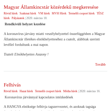
Magyar Államkincstár közérdekű megkeresése
Rövid hírek
Szakmai hírek
VM hírek
MVH Hírek
Termelői csoport hírek
TÉSZ
hírek
Pályázatok
|
2020. március 18.
Rendkívüli helyzet kezelése
A koronavírus járvány miatti veszélyhelyzettel összefüggésben a Magyar
Államkincstár illetékes elnökhelyetteséhez a csatolt, alábbiak szerinti
levéllel fordultunk a mai napon.
Tisztelt Elnökhelyettes Asszony !
(Ma
Tovább
Áll
köz
meg
Felhívás
Rövid hírek
Hazai hírek
Termelői csoport hírek
Média hírek
|
2020. március 16.
Koronavírus járvánnyal kapcsolatos intézkedések
A HANGYA elnöksége felhívja tagszervezetei, és azoknak tagsága