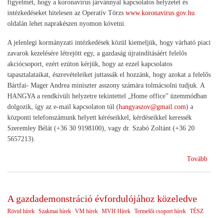
figyelmét, hogy a koronavírus járvánnyal kapcsolatos helyzetet és
intézkedéseket hitelesen az Operatív Törzs
www.koronavirus.gov.hu
oldalán lehet naprakészen nyomon követni.
A jelenlegi kormányzati intézkedések közül kiemeljük, hogy várható piaci
zavarok kezelésére létrejött egy, a gazdaság újraindításáért felelős
akciócsoport, ezért ezúton kérjük, hogy az ezzel kapcsolatos
tapasztalataikat, észrevételeiket juttassák el hozzánk, hogy azokat a felelős
Bártfai- Mager Andrea miniszter asszony számára tolmácsolni tudjuk. A
HANGYA a rendkívüli helyzetre tekintettel „Home office” üzemmódban
dolgozik, így az e-mail kapcsolaton túl (
hangyaszov@gmail.com
) a
központi telefonszámunk helyett kéréseikkel, kérdéseikkel keressék
Szeremley Bélát (+36 30 9198100), vagy dr. Szabó Zoltánt (+36 20
5657213).
(Fe
Tovább
A gazdademonstráció évfordulójához közeledve
Rövid hírek
Szakmai hírek
VM hírek
MVH Hírek
Termelői csoport hírek
TÉSZ