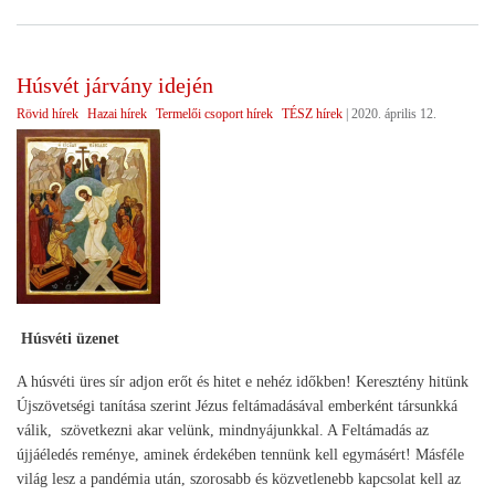
int
az
ága
Húsvét járvány idején
sze
Rövid hírek
Hazai hírek
Termelői csoport hírek
TÉSZ hírek
|
2020. április 12.
érd
Húsvéti üzenet
A húsvéti üres sír adjon erőt és hitet e nehéz időkben! Keresztény hitünk
Újszövetségi tanítása szerint Jézus feltámadásával emberként társunkká
válik, szövetkezni akar velünk, mindnyájunkkal. A Feltámadás az
újjáéledés reménye, aminek érdekében tennünk kell egymásért! Másféle
világ lesz a pandémia után, szorosabb és közvetlenebb kapcsolat kell az