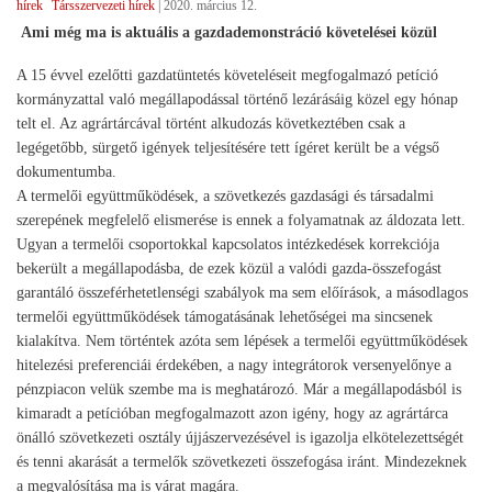
hírek
Társszervezeti hírek
|
2020. március 12.
Ami még ma is aktuális a gazdademonstráció követelései közül
A 15 évvel ezelőtti gazdatüntetés követeléseit megfogalmazó petíció
kormányzattal való megállapodással történő lezárásáig közel egy hónap
telt el. Az agrártárcával történt alkudozás következtében csak a
legégetőbb, sürgető igények teljesítésére tett ígéret került be a végső
dokumentumba.
A termelői együttműködések, a szövetkezés gazdasági és társadalmi
szerepének megfelelő elismerése is ennek a folyamatnak az áldozata lett.
Ugyan a termelői csoportokkal kapcsolatos intézkedések korrekciója
bekerült a megállapodásba, de ezek közül a valódi gazda-összefogást
garantáló összeférhetetlenségi szabályok ma sem előírások, a másodlagos
termelői együttműködések támogatásának lehetőségei ma sincsenek
kialakítva. Nem történtek azóta sem lépések a termelői együttműködések
hitelezési preferenciái érdekében, a nagy integrátorok versenyelőnye a
pénzpiacon velük szembe ma is meghatározó. Már a megállapodásból is
kimaradt a petícióban megfogalmazott azon igény, hogy az agrártárca
önálló szövetkezeti osztály újjászervezésével is igazolja elkötelezettségét
és tenni akarását a termelők szövetkezeti összefogása iránt. Mindezeknek
a megvalósítása ma is várat magára.