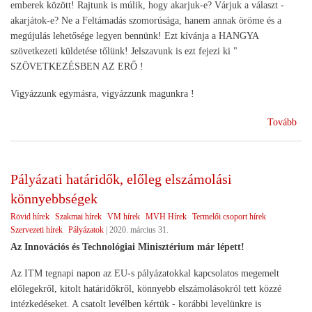
emberek között! Rajtunk is múlik, hogy akarjuk-e? Várjuk a választ -
akarjátok-e? Ne a Feltámadás szomorúsága, hanem annak öröme és a
megújulás lehetősége legyen bennünk! Ezt kívánja a HANGYA
szövetkezeti küldetése tőlünk! Jelszavunk is ezt fejezi ki "
SZÖVETKEZÉSBEN AZ ERŐ !
Vigyázzunk egymásra, vigyázzunk magunkra !
(Hú
Tovább
jár
ide
)
Pályázati határidők, előleg elszámolási
könnyebbségek
Rövid hírek
Szakmai hírek
VM hírek
MVH Hírek
Termelői csoport hírek
Szervezeti hírek
Pályázatok
|
2020. március 31.
Az Innovációs és Technológiai Minisztérium már lépett!
Az ITM tegnapi napon az EU-s pályázatokkal kapcsolatos megemelt
előlegekről, kitolt határidőkről, könnyebb elszámolásokról tett közzé
intézkedéseket. A csatolt levélben kértük - korábbi levelünkre is