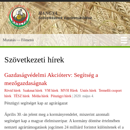
Ugrás
a
HANGYA
tartalomra
Szövetkezetek
Együttműködése
Mutatás — Főmenü
Főmenü
SZOLGÁLTATÁSOK
KÉPGALÉRIA
TUDÁSBÁZIS
A HANGYA
FÓRUM
HÍREK
Szövetkezeti hírek
Gazdaságvédelmi Akcióterv: Segítség a
mezőgazdaságnak
Rövid hírek
Szakmai hírek
VM hírek
MVH Hírek
Uniós hírek
Termelői csoport
hírek
TÉSZ hírek
Média hírek
Pénzügyi hírek
|
2020. május 4.
Pénzügyi segítséget kap az agrárágazat
Április 30.-án jelent meg a kormányrendelet, miszerint azonnali
segítséget kap a magyar élelmiszeripar. A kormány döntése értelmében
nemzeti agrártámogatások jogcímen 24 milliárd forintot különítenek el a