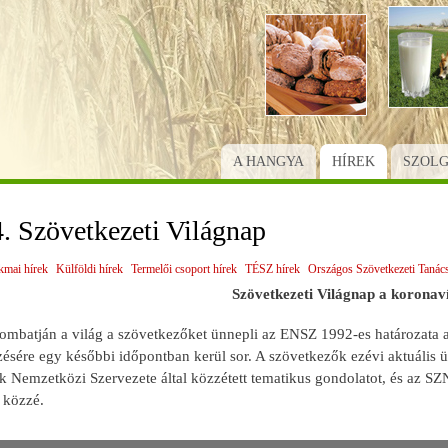
Ugrás
a
tartalomra
A HANGYA
HÍREK
SZOL
4. Szövetkezeti Világnap
kmai hírek
Külföldi hírek
Termelői csoport hírek
TÉSZ hírek
Országos Szövetkezeti Tanác
Szövetkezeti Világnap a korona
szombatján a világ a szövetkezőket ünnepli az ENSZ 1992-es határozata
ére egy későbbi időpontban kerül sor. A szövetkezők ezévi aktuális üzen
k Nemzetközi Szervezete által közzétett tematikus gondolatot, és az S
k közzé.