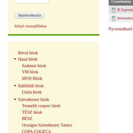
Csatolmány
ICA pres
Internati
Jelszó visszaállítása
Nyomtatható 
Hírek
Rövid hírek
navigáció
Hazai hírek
Szakmai hírek
VM hírek
MVH Hírek
Külfölfdi hírek
Uniós hírek
Szövetkezeti hírek
Termelői csoport hírek
TÉSZ hírek
BÉSZ
Országos Szövetkezeti Tanács
COPA-COGECA