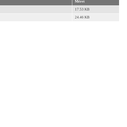
Méret
17.53 KB
24.46 KB