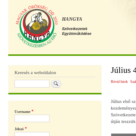
HANGYA
Szövetkezetek
Együttműködése
Főmenü
Július 
Keresés a weboldalon
Rövid hírek
Sza
Keresés
Július első 
kezdeményezés
Username
Szövetkezete
útján teszzü
Jelszó