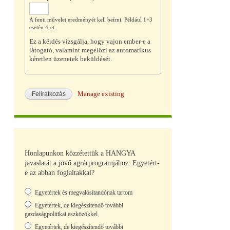
A fenti művelet eredményét kell beírni. Például 1+3
esetén 4-et.
Ez a kérdés vizsgálja, hogy vajon ember-e a
látogató, valamint megelőzi az automatikus
kéretlen üzenetek beküldését.
Manage existing
Honlapunkon közzétettük a HANGYA
javaslatát a jövő agrárprogramjához. Egyetért-
e az abban foglaltakkal?
Választások
Egyetértek és megvalósítandónak tartom
Egyetértek, de kiegészítendő további
gazdaságpolitikai eszközökkel
Egyetértek, de kiegészítendő további