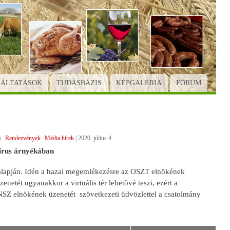
GÁLTATÁSOK
TUDÁSBÁZIS
KÉPGALÉRIA
FÓRUM
s
Rendezvények
Média hírek
|
2020. július 4.
vírus árnyékában
 alapján. Idén a hazai megemlékezésre az OSZT elnökének
etét ugyanakkor a virtuális tér lehetővé teszi, ezért a
ZNSZ elnökének üzenetét szövetkezeti üdvözlettel a csatolmány