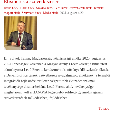
Elismerés a szövetkezésért
meg
Rövid hírek
Hazai hírek
Szakmai hírek
VM hírek
Szövetkezeti hírek
Termelői
csoport hírek
Szervezeti hírek
Média hírek
|
2025. augusztus 20.
Dr. Sulyok Tamás, Magyarország köztársasági elnöke 2025. augusztus
20.-i ünnepségek keretében a Magyar Arany Érdemkeresztje kitüntetést
adományozta Ledó Ferenc, kertészmérnök, növényvédő szakmérnöknek,
a Dél-alföldi Kertészek Szövetkezete nyugalmazott elnökének, a termelői
integrációk fejlesztése területén végzett több évtizedes szakmai
tevékenysége elismeréseként. Ledó Ferenc aktív tevékenysége
meghatározó volt a HANGYA legerősebb zöldség- gyümölcs ágazati
szövetkezetének működésében, fejlődésében.
(El
Tovább
a