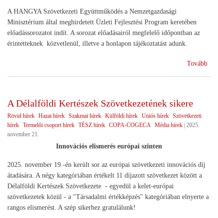
A HANGYA Szövetkezeti Együttműködés a Nemzetgazdasági
Minisztérium által meghirdetett Üzleti Fejlesztési Program keretében
előadássorozatot indít. A sorozat előadásairól megfelelő időpontban az
érintetteknek közvetlenül, illetve a honlapon tájékoztatást adunk.
(Sz
Tovább
ren
A Délalföldi Kertészek Szövetkezetének sikere
Rövid hírek
Hazai hírek
Szakmai hírek
Külföldi hírek
Uniós hírek
Szövetkezeti
hírek
Termelői csoport hírek
TÉSZ hírek
COPA-COGECA
Média hírek
|
2025.
november 21.
Innovációs elismerés európai szinten
2025. november 19.-én került sor az európai szövetkezeti innovációs díj
átadására. A négy kategóriában értékelt 11 díjazott szövetkezet között a
Délalföldi Kertészek Szövetkezete - egyedül a kelet-európai
szövetkezetek közül - a "Társadalmi értékképzés" kategóriában elnyerte a
rangos elismerést. A szép sikerhez gratulálunk!