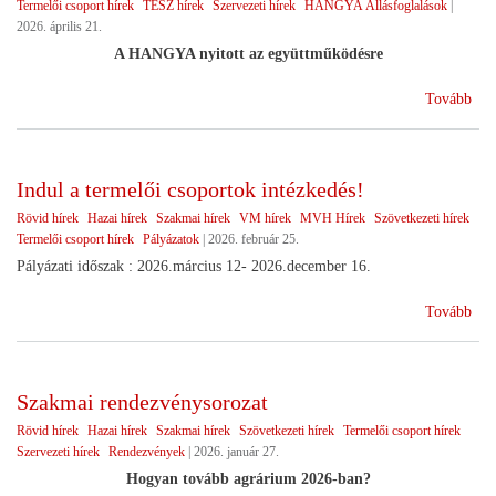
Termelői csoport hírek
TÉSZ hírek
Szervezeti hírek
HANGYA Állásfoglalások
|
2026. április 21.
A HANGYA nyitott az együttműködésre
(Vá
Tovább
utá
Indul a termelői csoportok intézkedés!
Rövid hírek
Hazai hírek
Szakmai hírek
VM hírek
MVH Hírek
Szövetkezeti hírek
Termelői csoport hírek
Pályázatok
|
2026. február 25.
Pályázati időszak : 2026.március 12- 2026.december 16.
(In
Tovább
a
ter
cso
Szakmai rendezvénysorozat
int
Rövid hírek
Hazai hírek
Szakmai hírek
Szövetkezeti hírek
Termelői csoport hírek
Szervezeti hírek
Rendezvények
|
2026. január 27.
Hogyan tovább agrárium 2026-ban?