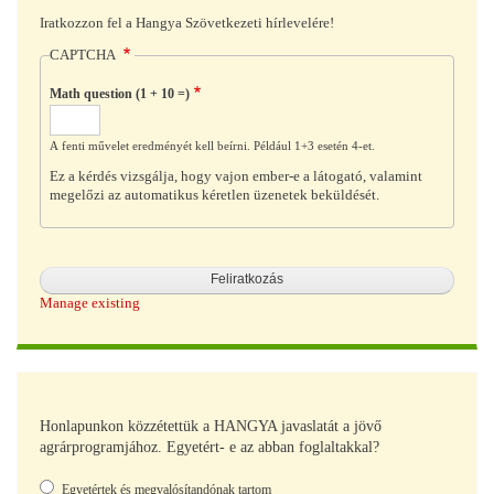
Iratkozzon fel a Hangya Szövetkezeti hírlevelére!
CAPTCHA
Math question (1 + 10 =)
A fenti művelet eredményét kell beírni. Például 1+3 esetén 4-et.
Ez a kérdés vizsgálja, hogy vajon ember-e a látogató, valamint
megelőzi az automatikus kéretlen üzenetek beküldését.
Manage existing
Honlapunkon közzétettük a HANGYA javaslatát a jövő
agrárprogramjához. Egyetért- e az abban foglaltakkal?
Választások
Egyetértek és megvalósítandónak tartom