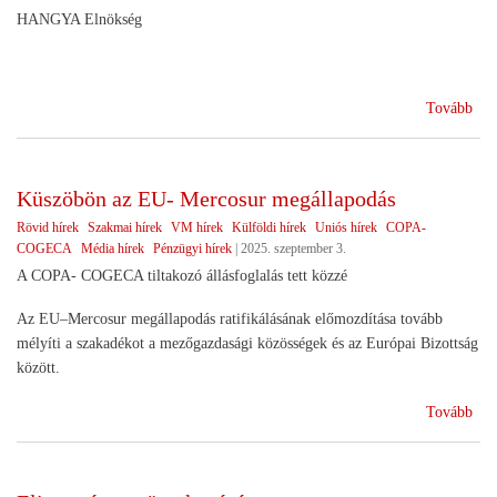
HANGYA Elnökség
(A
Tovább
Dél
Ker
Szö
Küszöbön az EU- Mercosur megállapodás
sike
Rövid hírek
Szakmai hírek
VM hírek
Külföldi hírek
Uniós hírek
COPA-
COGECA
Média hírek
Pénzügyi hírek
|
2025. szeptember 3.
A COPA- COGECA tiltakozó állásfoglalás tett közzé
Az EU–Mercosur megállapodás ratifikálásának előmozdítása tovább
mélyíti a szakadékot a mezőgazdasági közösségek és az Európai Bizottság
között.
(Kü
Tovább
az
EU
Mer