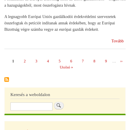
a hazugságokból, most összefogásra hívnak.
A legnagyobb Európai Uniós gazdálkodói érdekvédelmi szervezetek
összefogtak és petíciót indítanak annak érdekében, hogy az Európai
Bizottság végre számba vegye az európai gazdák érdekeit.
(Pet
Tovább
az
EU
vez
Page
1
Page
2
Page
3
Page
4
Page
5
Page
6
Page
7
Page
8
Page
9
…
Követ
››
Oldalszámozás
oldal
Utolsó
Utolsó »
oldal
Keresés a weboldalon
Keresés