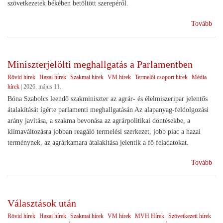
szövetkezetek békében betöltött szerepéről.
(Sz
Tovább
ünn
Miniszterjelölti meghallgatás a Parlamentben
Rövid hírek
Hazai hírek
Szakmai hírek
VM hírek
Termelői csoport hírek
Média
hírek
|
2026. május 11.
Bóna Szabolcs leendő szakminiszter az agrár- és élelmiszeripar jelentős
átalakítását ígérte parlamenti meghallgatásán Az alapanyag-feldolgozási
arány javítása, a szakma bevonása az agrárpolitikai döntésekbe, a
klímaváltozásra jobban reagáló termelési szerkezet, jobb piac a hazai
terménynek, az agrárkamara átalakítása jelentik a fő feladatokat.
(Min
Tovább
meg
a
Par
Választások után
Rövid hírek
Hazai hírek
Szakmai hírek
VM hírek
MVH Hírek
Szövetkezeti hírek