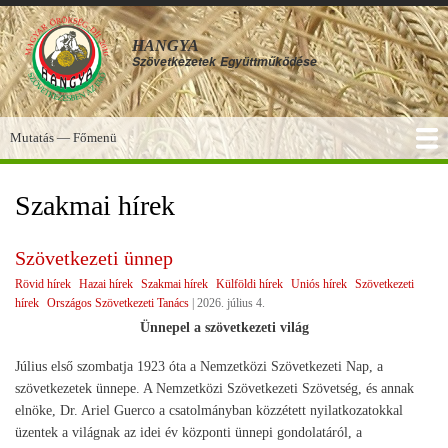
Ugrás
a
HANGYA
tartalomra
Szövetkezetek
Együttműködése
Mutatás — Főmenü
Főmenü
SZOLGÁLTATÁSOK
KÉPGALÉRIA
TUDÁSBÁZIS
A HANGYA
FÓRUM
HÍREK
Szakmai hírek
Szövetkezeti ünnep
Rövid hírek
Hazai hírek
Szakmai hírek
Külföldi hírek
Uniós hírek
Szövetkezeti
hírek
Országos Szövetkezeti Tanács
|
2026. július 4.
Ünnepel a szövetkezeti világ
Július első szombatja 1923 óta a Nemzetközi Szövetkezeti Nap, a
szövetkezetek ünnepe. A Nemzetközi Szövetkezeti Szövetség, és annak
elnöke, Dr. Ariel Guerco a csatolmányban közzétett nyilatkozatokkal
üzentek a világnak az idei év központi ünnepi gondolatáról, a