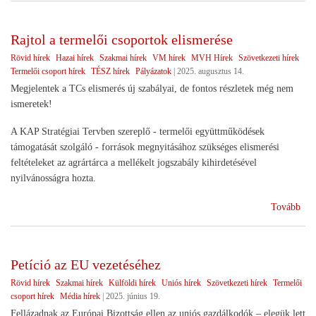
szö
Rajtol a termelői csoportok elismerése
Rövid hírek
Hazai hírek
Szakmai hírek
VM hírek
MVH Hírek
Szövetkezeti hírek
Termelői csoport hírek
TÉSZ hírek
Pályázatok
|
2025. augusztus 14.
Megjelentek a TCs elismerés új szabályai, de fontos részletek még nem
ismeretek!
A KAP Stratégiai Tervben szereplő - termelői együttműködések
támogatását szolgáló - források megnyitásához szükséges elismerési
feltételeket az agrártárca a mellékelt jogszabály kihirdetésével
nyilvánosságra hozta.
(Ra
Tovább
a
ter
cso
Petíció az EU vezetéséhez
eli
Rövid hírek
Szakmai hírek
Külföldi hírek
Uniós hírek
Szövetkezeti hírek
Termelői
csoport hírek
Média hírek
|
2025. június 19.
Fellázadnak az Európai Bizottság ellen az uniós gazdálkodók – elegük lett