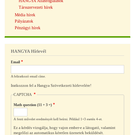
HANGYA Állásfoglalások
Társszervezeti hírek
Média hírek
Pályázatok
Pénzügyi hírek
HANGYA Hírlevél
Email
A feliratkozó email címe.
Iratkozzon fel a Hangya Szövetkezeti hírlevelére!
CAPTCHA
Math question (11 + 3 =)
A fenti művelet eredményét kell beírni. Például 1+3 esetén 4-et.
Ez a kérdés vizsgálja, hogy vajon ember-e a látogató, valamint
megelőzi az automatikus kéretlen üzenetek beküldését.