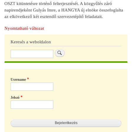
OSZT kitüntetésre történő felterjesztését. A közgyűlés záró
napirendjeként Gulyás Imre, a HANGYA új elnöke összefoglalta
az elkövetkező két esztendő szervezetépítő feladatait.
Nyomtatható változat
Keresés a weboldalon
Keresés
Username
Jelszó