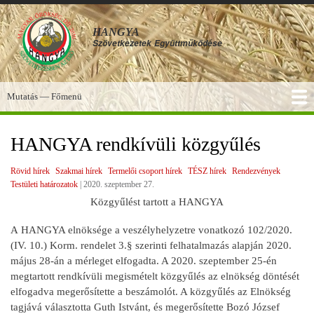
Ugrás
a
HANGYA
tartalomra
Szövetkezetek
Együttműködése
Mutatás — Főmenü
Főmenü
SZOLGÁLTATÁSOK
KÉPGALÉRIA
TUDÁSBÁZIS
A HANGYA
FÓRUM
HÍREK
HANGYA rendkívüli közgyűlés
Rövid hírek
Szakmai hírek
Termelői csoport hírek
TÉSZ hírek
Rendezvények
Testületi határozatok
|
2020. szeptember 27.
Közgyűlést tartott a HANGYA
A HANGYA elnöksége a veszélyhelyzetre vonatkozó 102/2020.
(IV. 10.) Korm. rendelet 3.§ szerinti felhatalmazás alapján 2020.
május 28-án a mérleget elfogadta. A 2020. szeptember 25-én
megtartott rendkívüli megismételt közgyűlés az elnökség döntését
elfogadva megerősítette a beszámolót. A közgyűlés az Elnökség
tagjává választotta Guth Istvánt, és megerősítette Bozó József