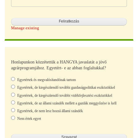
Manage existing
Honlapunkon közzétettük a HANGYA javaslatát a jövő
agrárprogramjához. Egyetért- e az abban foglaltakkal?
Választások
Egyetértek és megvalósítandónak tartom
Egyetértek, de kiegészítendő további gazdaságpolitikai eszközökkel
Egyetértek, de kiegészítendő további vidékfejlesztési eszközökkel
Egyetértek, de az állami szándék mellett a gazdák meggyőzése is kell
Egyetértek, de nem lesz hozzá állami szándék
Nem értek egyet