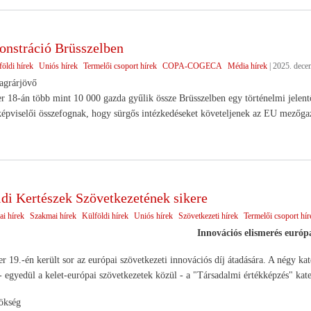
nstráció Brüsszelben
öldi hírek
Uniós hírek
Termelői csoport hírek
COPA-COGECA
Média hírek
|
2025. dece
agrárjövő
 18-án több mint 10 000 gazda gyűlik össze Brüsszelben egy történelmi jelent
épviselői összefognak, hogy sürgős intézkedéseket követeljenek az EU mezőga
ldi Kertészek Szövetkezetének sikere
ai hírek
Szakmai hírek
Külföldi hírek
Uniós hírek
Szövetkezeti hírek
Termelői csoport hír
Innovációs elismerés európa
 19.-én került sor az európai szövetkezeti innovációs díj átadására. A négy kate
 egyedül a kelet-európai szövetkezetek közül - a "Társadalmi értékképzés" kateg
kség