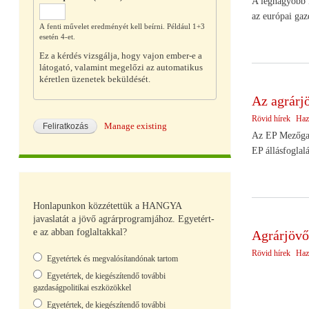
A legnagyobb E
az európai gaz
A fenti művelet eredményét kell beírni. Például 1+3
esetén 4-et.
Ez a kérdés vizsgálja, hogy vajon ember-e a
látogató, valamint megelőzi az automatikus
kéretlen üzenetek beküldését.
Az agrárjö
Rövid hírek
Haz
Manage existing
Az EP Mezőgazd
EP állásfoglal
Honlapunkon közzétettük a HANGYA
javaslatát a jövő agrárprogramjához. Egyetért-
e az abban foglaltakkal?
Agrárjövő
Rövid hírek
Haz
Választások
Egyetértek és megvalósítandónak tartom
Egyetértek, de kiegészítendő további
gazdaságpolitikai eszközökkel
Egyetértek, de kiegészítendő további