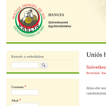
HANGYA
Szövetkezetek
Együttműködése
Főmenü
Uniós h
Keresés a weboldalon
Keresés
Szövetkez
Rövid hírek
Haz
Username
Július első sz
csatolmányban 
Jelszó