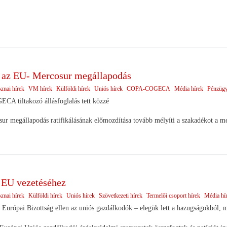
az EU- Mercosur megállapodás
kmai hírek
VM hírek
Külföldi hírek
Uniós hírek
COPA-COGECA
Média hírek
Pénzügy
A tiltakozó állásfoglalás tett közzé
 megállapodás ratifikálásának előmozdítása tovább mélyíti a szakadékot a me
z EU vezetéséhez
kmai hírek
Külföldi hírek
Uniós hírek
Szövetkezeti hírek
Termelői csoport hírek
Média hí
 Európai Bizottság ellen az uniós gazdálkodók – elegük lett a hazugságokból, m