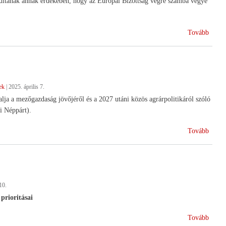
ndítanak annak érdekében, hogy az Európai Bizottság végre számba vegye
(Petíc
Tovább
az
EU
vezet
ek
|
2025. április 7.
lja a mezőgazdaság jövőjéről és a 2027 utáni közös agrárpolitikáról szóló
i Néppárt).
(Az
Tovább
agrár
tárgya
az
EP)
10.
prioritásai
(Agrá
Tovább