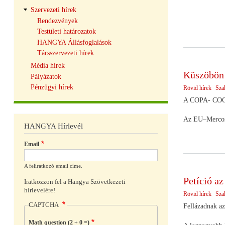
Szervezeti hírek
Rendezvények
Testületi határozatok
HANGYA Állásfoglalások
Társszervezeti hírek
Média hírek
Küszöbön 
Pályázatok
Pénzügyi hírek
Rövid hírek
Sza
A COPA- COGEC
Az EU–Mercosur
HANGYA Hírlevél
Email
A feliratkozó email címe.
Petíció a
Iratkozzon fel a Hangya Szövetkezeti
hírlevelére!
Rövid hírek
Sza
CAPTCHA
Fellázadnak az
Math question (2 + 0 =)