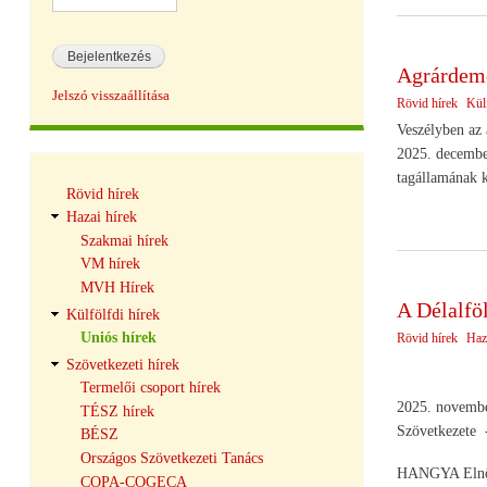
Agrárdemo
Jelszó visszaállítása
Rövid hírek
Külf
Veszélyben az 
2025. december
tagállamának k
Hírek
Rövid hírek
navigáció
Hazai hírek
Szakmai hírek
VM hírek
MVH Hírek
A Délalfö
Külfölfdi hírek
Uniós hírek
Rövid hírek
Haz
Szövetkezeti hírek
Termelői csoport hírek
2025. november
TÉSZ hírek
Szövetkezete -
BÉSZ
Országos Szövetkezeti Tanács
HANGYA Elnö
COPA-COGECA