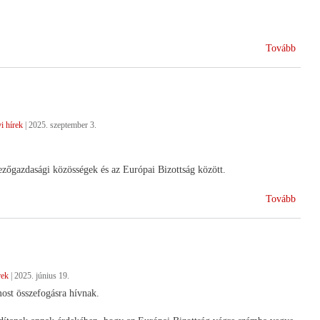
(A
Tovább
Délal
Kerté
Szöve
sikere
i hírek
|
2025. szeptember 3.
zőgazdasági közösségek és az Európai Bizottság között.
(Küsz
Tovább
az
EU-
Merco
megál
rek
|
2025. június 19.
ost összefogásra hívnak.