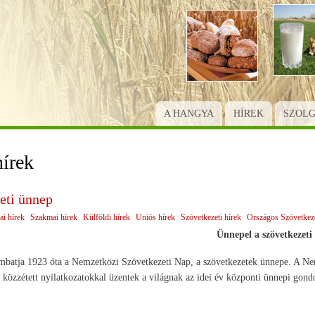
Ugrás
a
tartalomra
A HANGYA
HÍREK
SZOL
írek
eti ünnep
ai hírek
Szakmai hírek
Külföldi hírek
Uniós hírek
Szövetkezeti hírek
Országos Szövetkeze
Ünnepel a szövetkezeti 
ombatja 1923 óta a Nemzetközi Szövetkezeti Nap, a szövetkezetek ünnepe. A Ne
közzétett nyilatkozatokkal üzentek a világnak az idei év központi ünnepi gondol