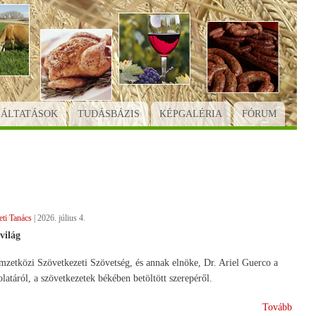
GÁLTATÁSOK
TUDÁSBÁZIS
KÉPGALÉRIA
FÓRUM
ti Tanács
|
2026. július 4.
világ
mzetközi Szövetkezeti Szövetség, és annak elnöke, Dr. Ariel Guerco a
atáról, a szövetkezetek békében betöltött szerepéről.
(Szöv
Tovább