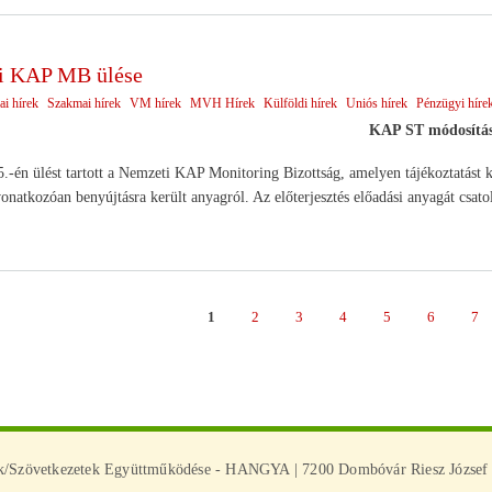
i KAP MB ülése
ai hírek
Szakmai hírek
VM hírek
MVH Hírek
Külföldi hírek
Uniós hírek
Pénzügyi híre
KAP ST módosítá
.-én ülést tartott a Nemzeti KAP Monitoring Bizottság, amelyen tájékoztatást 
onatkozóan benyújtásra került anyagról. Az előterjesztés előadási anyagát csato
Page
1
Page
2
Page
3
Page
4
Page
5
Page
6
Pa
7
ás
ek/Szövetkezetek Együttműködése - HANGYA | 7200 Dombóvár Riesz József u