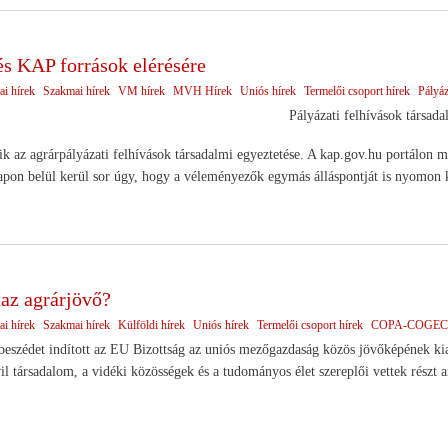
és KAP források elérésére
ai hírek
Szakmai hírek
VM hírek
MVH Hírek
Uniós hírek
Termelői csoport hírek
Pályá
Pályázati felhívások társada
k az agrárpályázati felhívások társadalmi egyeztetése. A kap.gov.hu portálon m
apon belül kerül sor úgy, hogy a véleményezők egymás álláspontját is nyomon 
 az agrárjövő?
ai hírek
Szakmai hírek
Külföldi hírek
Uniós hírek
Termelői csoport hírek
COPA-COGE
rbeszédet indított az EU Bizottság az uniós mezőgazdaság közös jövőképének kia
vil társadalom, a vidéki közösségek és a tudományos élet szereplői vettek részt