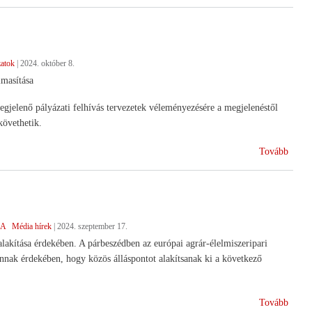
2027
után?
)
zatok
|
2024. október 8.
lmasítása
egjelenő pályázati felhívás tervezetek véleményezésére a megjelenéstől
követhetik.
(Felk
Tovább
KAP
forrá
elérés
)
CA
Média hírek
|
2024. szeptember 17.
lakítása érdekében. A párbeszédben az európai agrár-élelmiszeripari
 annak érdekében, hogy közös álláspontot alakítsanak ki a következő
(Ilyen
Tovább