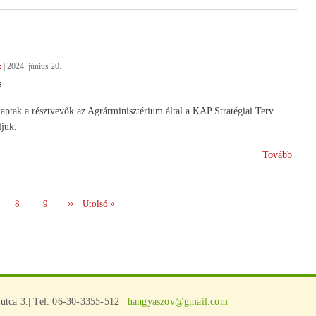
lesz
az
agrár
k
|
2024. június 20.
s
kaptak a résztvevők az Agrárminisztérium által a KAP Stratégiai Terv
ljuk.
(A
Tovább
Nemze
KAP
MB
ge
Page
8
Page
9
Következő
››
Utolsó
Utolsó »
ülése)
oldal
oldal
tca 3.| Tel: 06-30-3355-512 |
hangyaszov@gmail.com