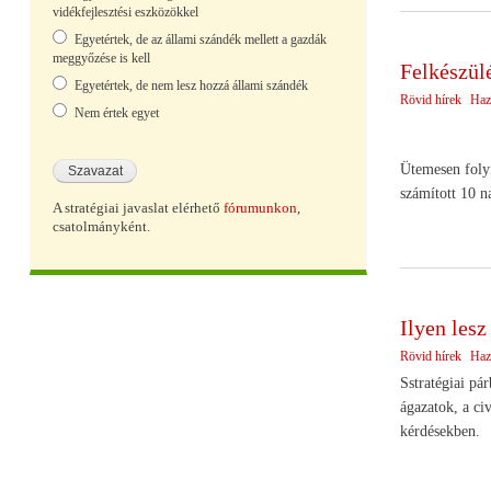
vidékfejlesztési eszközökkel
Egyetértek, de az állami szándék mellett a gazdák
meggyőzése is kell
Felkészül
Egyetértek, de nem lesz hozzá állami szándék
Rövid hírek
Haz
Nem értek egyet
Ütemesen folyi
számított 10 n
A stratégiai javaslat elérhető
fórumunkon
,
csatolmányként.
Ilyen lesz
Rövid hírek
Haz
Sstratégiai pá
ágazatok, a ci
kérdésekben.