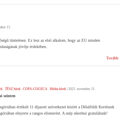
ünnep
mber 15.
őségű tüntetésen. Ez lesz az első alkalom, hogy az EU minden
zdaságának jövője érdekében.
(Agrá
Tovább
Brüss
ek
TÉSZ hírek
COPA-COGECA
Média hírek
|
2025. november 21.
i szinten
góriában értékelt 11 díjazott szövetkezet között a Délalföldi Kertészek
óriában elnyerte a rangos elismerést. A szép sikerhez gratulálunk!