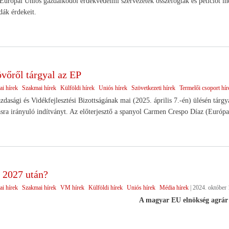
urópai Uniós gazdálkodói érdekvédelmi szervezetek összefogtak és petíciót i
dák érdekeit.
vőről tárgyal az EP
ai hírek
Szakmai hírek
Külföldi hírek
Uniós hírek
Szövetkezeti hírek
Termelői csoport hír
asági és Vidékfejlesztési Bizottságának mai (2025. április 7.-én) ülésén tárgya
ásra irányuló indítványt. Az előterjesztő a spanyol Carmen Crespo Díaz (Európa
 2027 után?
ai hírek
Szakmai hírek
VM hírek
Külföldi hírek
Uniós hírek
Média hírek
|
2024. október 
A magyar EU elnökség agrár 