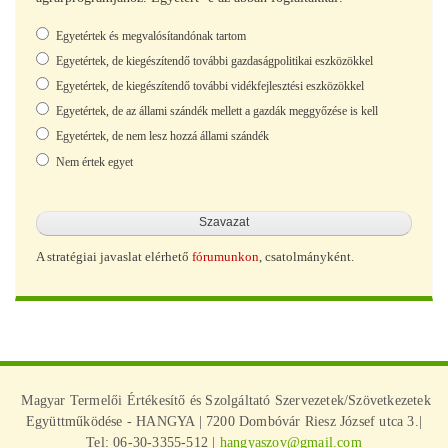
Választások
Egyetértek és megvalósítandónak tartom
Egyetértek, de kiegészítendő további gazdaságpolitikai eszközökkel
Egyetértek, de kiegészítendő további vidékfejlesztési eszközökkel
Egyetértek, de az állami szándék mellett a gazdák meggyőzése is kell
Egyetértek, de nem lesz hozzá állami szándék
Nem értek egyet
A stratégiai javaslat elérhető
fórumunkon
, csatolmányként.
Magyar Termelői Értékesítő és Szolgáltató Szervezetek/Szövetkezetek
Együttműködése - HANGYA | 7200 Dombóvár Riesz József utca 3.|
Tel: 06-30-3355-512 |
hangyaszov@gmail.com