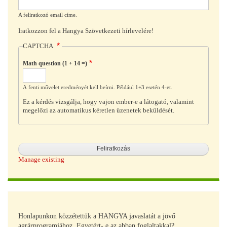
A feliratkozó email címe.
Iratkozzon fel a Hangya Szövetkezeti hírlevelére!
CAPTCHA
Math question (1 + 14 =)
A fenti művelet eredményét kell beírni. Például 1+3 esetén 4-et.
Ez a kérdés vizsgálja, hogy vajon ember-e a látogató, valamint
megelőzi az automatikus kéretlen üzenetek beküldését.
Manage existing
Honlapunkon közzétettük a HANGYA javaslatát a jövő
agrárprogramjához. Egyetért- e az abban foglaltakkal?