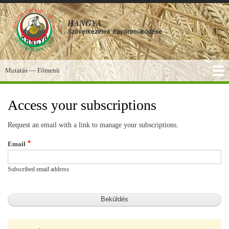
Ugrás
a
HANGYA
tartalomra
Szövetkezetek
Együttműködése
Mutatás — Főmenü
Főmenü
SZOLGÁLTATÁSOK
KÉPGALÉRIA
TUDÁSBÁZIS
A HANGYA
FÓRUM
HÍREK
Access your subscriptions
Request an email with a link to manage your subscriptions.
Email
Subscribed email address