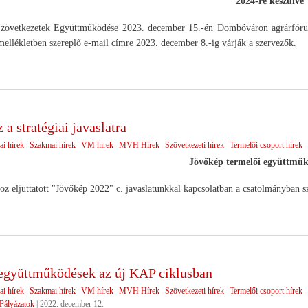
2024-re készülve
etkezetek Együttműködése 2023. december 15.-én Dombóváron agrárfórumot
 mellékletben szereplő e-mail címre 2023. december 8.-ig várják a szervezők.
a stratégiai javaslatra
ai hírek
Szakmai hírek
VM hírek
MVH Hírek
Szövetkezeti hírek
Termelői csoport hírek
Jövőkép termelői együttmű
oz eljuttatott "Jövőkép 2022" c. javaslatunkkal kapcsolatban a csatolmányban sze
együttműködések az új KAP ciklusban
ai hírek
Szakmai hírek
VM hírek
MVH Hírek
Szövetkezeti hírek
Termelői csoport hírek
Pályázatok
|
2022. december 12.