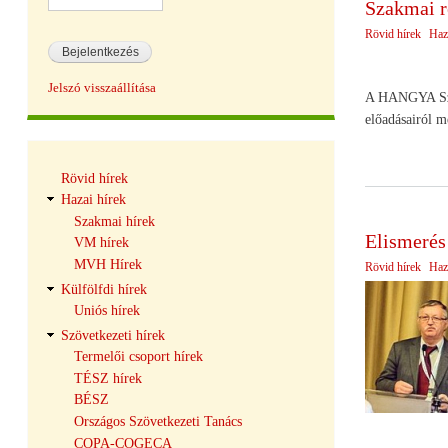
Szakmai r
Rövid hírek
Haz
Jelszó visszaállítása
A HANGYA Szöve
előadásairól m
Hírek
Rövid hírek
navigáció
Hazai hírek
Szakmai hírek
Elismerés
VM hírek
MVH Hírek
Rövid hírek
Haz
Külfölfdi hírek
Uniós hírek
Szövetkezeti hírek
Termelői csoport hírek
TÉSZ hírek
BÉSZ
Országos Szövetkezeti Tanács
COPA-COGECA