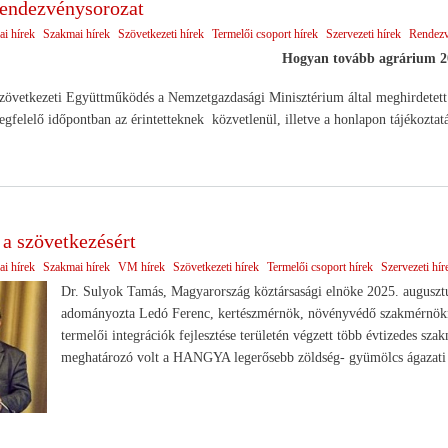
endezvénysorozat
ai hírek
Szakmai hírek
Szövetkezeti hírek
Termelői csoport hírek
Szervezeti hírek
Rendez
Hogyan tovább agrárium 2
tkezeti Együttműködés a Nemzetgazdasági Minisztérium által meghirdetett Üzl
egfelelő időpontban az érintetteknek közvetlenül, illetve a honlapon tájékoztat
 a szövetkezésért
ai hírek
Szakmai hírek
VM hírek
Szövetkezeti hírek
Termelői csoport hírek
Szervezeti hír
Dr. Sulyok Tamás, Magyarország köztársasági elnöke 2025. augusztu
adományozta Ledó Ferenc, kertészmérnök, növényvédő szakmérnökne
termelői integrációk fejlesztése területén végzett több évtizedes s
meghatározó volt a HANGYA legerősebb zöldség- gyümölcs ágazati 