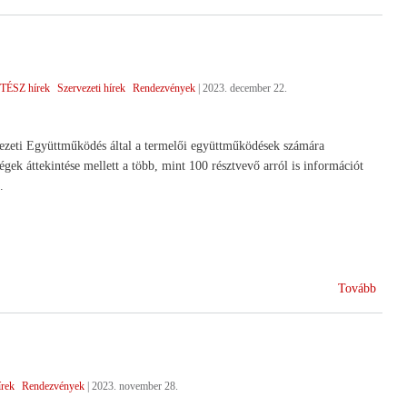
boldo
ünnep
TÉSZ hírek
Szervezeti hírek
Rendezvények
|
2023. december 22.
eti Együttműködés által a termelői együttműködések számára
gek áttekintése mellett a több, mint 100 résztvevő arról is információt
i.
(A
Tovább
jövőr
tekint
írek
Rendezvények
|
2023. november 28.