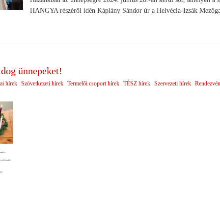
HANGYA részéről idén Káplány Sándor úr a Helvécia-Izsák Mezőgaz
ldog ünnepeket!
ai hírek
Szövetkezeti hírek
Termelői csoport hírek
TÉSZ hírek
Szervezeti hírek
Rendezvé