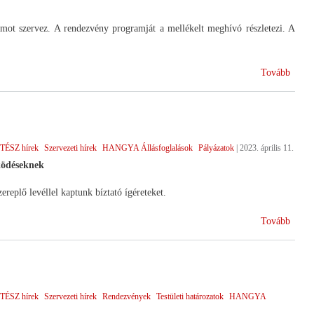
 szervez. A rendezvény programját a mellékelt meghívó részletezi. A
(HA
Tovább
agrár
TÉSZ hírek
Szervezeti hírek
HANGYA Állásfoglalások
Pályázatok
|
2023. április 11.
ködéseknek
replő levéllel kaptunk bíztató ígéreteket.
(AM
Tovább
válasz
a
straté
javasl
TÉSZ hírek
Szervezeti hírek
Rendezvények
Testületi határozatok
HANGYA