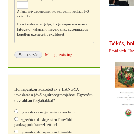
A fenti művelet eredményét kell beírni. Például 1+3
esetén 4-et.
Ez a kérdés vizsgálja, hogy vajon ember-e a
látogató, valamint megelőzi az automatikus
kéretlen üzenetek beküldését.
Békés, bo
Rövid hírek
Haz
Manage existing
Honlapunkon közzétettük a HANGYA
javaslatát a jövő agrárprogramjához. Egyetért-
e az abban foglaltakkal?
Választások
Egyetértek és megvalósítandónak tartom
Egyetértek, de kiegészítendő további
gazdaságpolitikai eszközökkel
Egyetértek, de kiegészítendő további