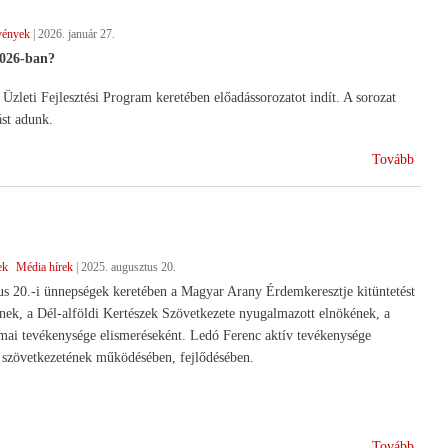
vények
|
2026. január 27.
026-ban?
eti Fejlesztési Program keretében előadássorozatot indít. A sorozat
ást adunk.
(Szak
Tovább
rende
ek
Média hírek
|
2025. augusztus 20.
s 20.-i ünnepségek keretében a Magyar Arany Érdemkeresztje kitüntetést
k, a Dél-alföldi Kertészek Szövetkezete nyugalmazott elnökének, a
zakmai tevékenysége elismeréseként. Ledó Ferenc aktív tevékenysége
szövetkezetének működésében, fejlődésében.
(Elis
Tovább