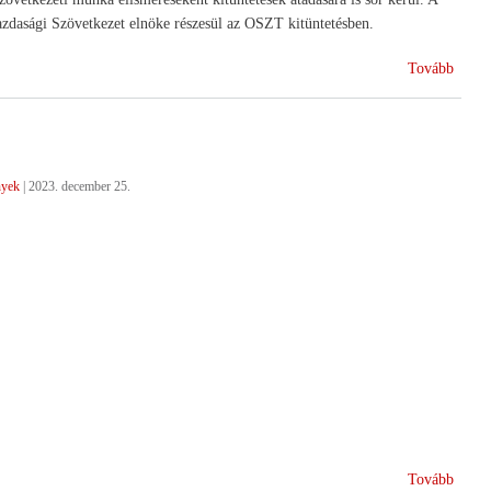
dasági Szövetkezet elnöke részesül az OSZT kitüntetésben.
(Nemz
Tovább
Szöve
Nap
2024)
nyek
|
2023. december 25.
(Béké
Tovább