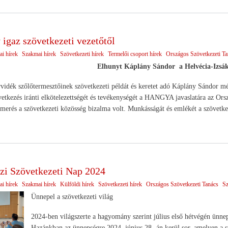
 igaz szövetkezeti vezetőtől
ai hírek
Szakmai hírek
Szövetkezeti hírek
Termelői csoport hírek
Országos Szövetkezeti Ta
Elhunyt Káplány Sándor a Helvécia-Izsák
idék szőlőtermesztőinek szövetkezeti példát és keretet adó Káplány Sándor mélt
vetkezés iránti elkötelezettségét és tevékenységét a HANGYA javaslatára az Orsz
ismerés a szövetkezeti közösség bizalma volt. Munkásságát és emlékét a szövet
i Szövetkezeti Nap 2024
ai hírek
Szakmai hírek
Külföldi hírek
Szövetkezeti hírek
Országos Szövetkezeti Tanács
Sz
Ünnepel a szövetkezeti világ
2024-ben világszerte a hagyomány szerint július első hétvégén ünne
Hazánkban az ünnepségre 2024. június 28.-án kerül sor, amelyen a sz