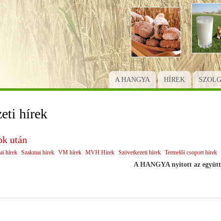
Ugrás
a
tartalomra
A HANGYA
HÍREK
SZOL
eti hírek
ok után
ai hírek
Szakmai hírek
VM hírek
MVH Hírek
Szövetkezeti hírek
Termelői csoport hírek
A HANGYA nyitott az együt