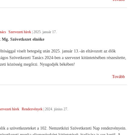
a
szövet
nács
Szervezeti hírek
|
2025. január 17.
 Mg. Szövetkezet elnöke
ósággal viselt betegség után 2025. január 13.-án eltávozott az élők
ágos Szövetkezeti Tanács 2024-ben a szervezet kitüntetésében részesítette,
kezeti közösség megőrzi. Nyugodjék békében!
(Búcs
Tovább
egy
igaz
szövet
vezető
ervezeti hírek
Rendezvények
|
2024. június 27.
plik a szövetkezeteket a 102. Nemzetközi Szövetkezeti Nap rendezvényein.
övetkezeti munka elismeréseként kitüntetések átadására is sor kerül. A