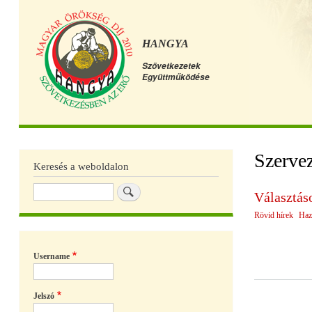
HANGYA
Szövetkezetek
Együttműködése
Főmenü
Szervez
Keresés a weboldalon
Keresés
Választás
Rövid hírek
Haz
Username
Jelszó