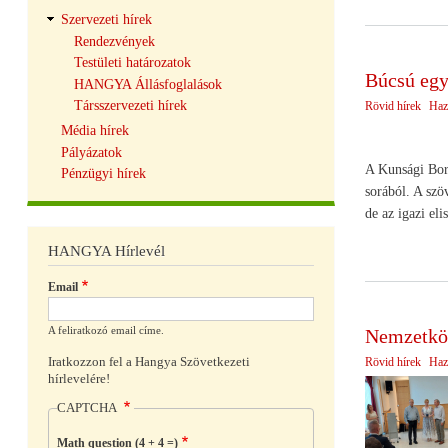
Szervezeti hírek
Rendezvények
Testületi határozatok
Búcsú egy
HANGYA Állásfoglalások
Társszervezeti hírek
Rövid hírek
Haz
Média hírek
Pályázatok
A Kunsági Borv
Pénzügyi hírek
sorából. A szö
de az igazi el
HANGYA Hírlevél
Email
A feliratkozó email címe.
Nemzetköz
Iratkozzon fel a Hangya Szövetkezeti
Rövid hírek
Haz
hírlevelére!
CAPTCHA
Math question (4 + 4 =)