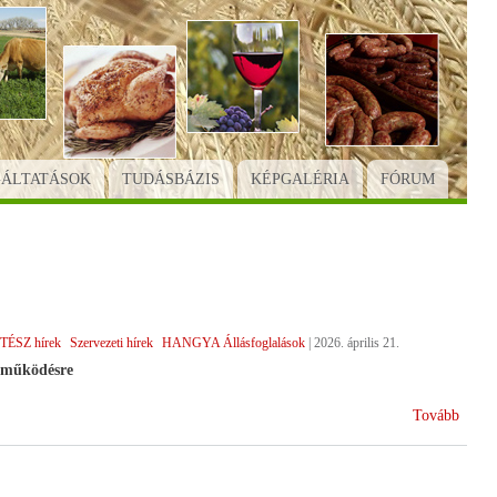
GÁLTATÁSOK
TUDÁSBÁZIS
KÉPGALÉRIA
FÓRUM
TÉSZ hírek
Szervezeti hírek
HANGYA Állásfoglalások
|
2026. április 21.
tműködésre
(Vála
Tovább
után)