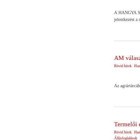
A HANGYA Szöv
jelentkezést a
AM válasz 
Rövid hírek
Haz
Az agrártárcáh
Termelői 
Rövid hírek
Haz
Állásfoglalások