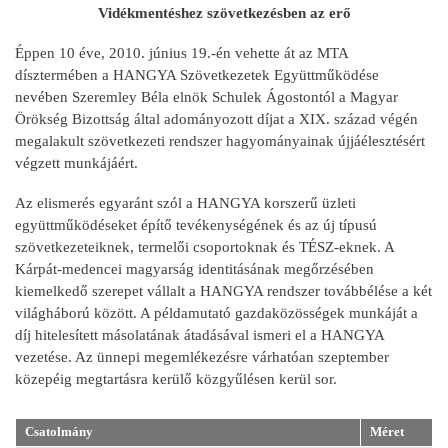
Vidékmentéshez szövetkezésben az erő
Éppen 10 éve, 2010. június 19.-én vehette át az MTA
dísztermében a HANGYA Szövetkezetek Együttműködése
nevében Szeremley Béla elnök Schulek Ágostontól a Magyar
Örökség Bizottság által adományozott díjat a XIX. század végén
megalakult szövetkezeti rendszer hagyományainak újjáélesztésért
végzett munkájáért.
Az elismerés egyaránt szól a HANGYA korszerű üzleti
együttműködéseket építő tevékenységének és az új típusú
szövetkezeteiknek, termelői csoportoknak és TÉSZ-eknek. A
Kárpát-medencei magyarság identitásának megőrzésében
kiemelkedő szerepet vállalt a HANGYA rendszer továbbélése a két
világháború között. A példamutató gazdaközösségek munkáját a
díj hitelesített másolatának átadásával ismeri el a HANGYA
vezetése. Az ünnepi megemlékezésre várhatóan szeptember
közepéig megtartásra kerülő közgyűlésen kerül sor.
Csatolmány
Méret