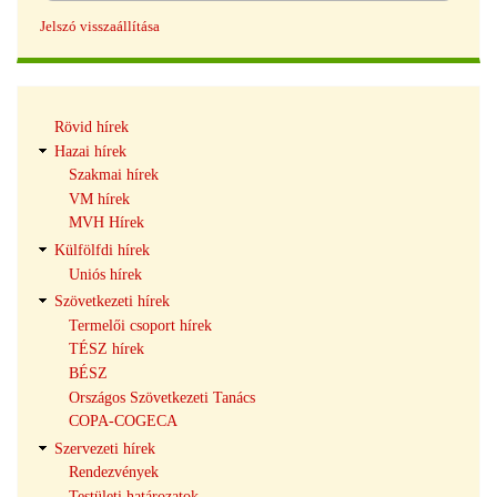
Jelszó visszaállítása
Hírek
Rövid hírek
navigáció
Hazai hírek
Szakmai hírek
VM hírek
MVH Hírek
Külfölfdi hírek
Uniós hírek
Szövetkezeti hírek
Termelői csoport hírek
TÉSZ hírek
BÉSZ
Országos Szövetkezeti Tanács
COPA-COGECA
Szervezeti hírek
Rendezvények
Testületi határozatok