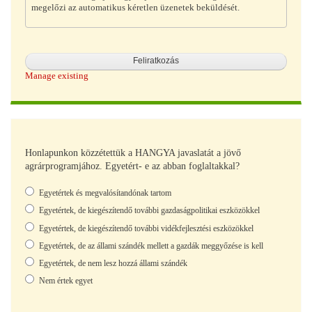
megelőzi az automatikus kéretlen üzenetek beküldését.
Manage existing
Honlapunkon közzétettük a HANGYA javaslatát a jövő
agrárprogramjához. Egyetért- e az abban foglaltakkal?
Választások
Egyetértek és megvalósítandónak tartom
Egyetértek, de kiegészítendő további gazdaságpolitikai eszközökkel
Egyetértek, de kiegészítendő további vidékfejlesztési eszközökkel
Egyetértek, de az állami szándék mellett a gazdák meggyőzése is kell
Egyetértek, de nem lesz hozzá állami szándék
Nem értek egyet