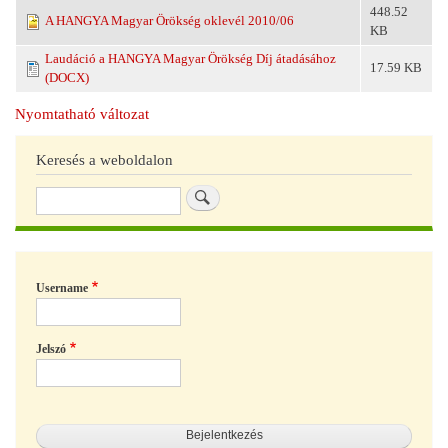
448.52
A HANGYA Magyar Örökség oklevél 2010/06
KB
Laudáció a HANGYA Magyar Örökség Díj átadásához
17.59 KB
(DOCX)
Nyomtatható változat
Keresés a weboldalon
Keresés
Username
Jelszó