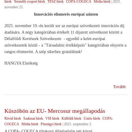
hírek
Termelői csoport hírek
TÉSZ hírek
COPA-COGECA
Média hírek
|
2025.
november 21.
Innovációs elismerés európai szinten
2025. november 19.-én került sor az európai szövetkezeti innovációs díj
átadására. A négy kategóriában értékelt 11 díjazott szövetkezet között a
Délalföldi Kertészek Szövetkezete - egyedül a kelet-európai
szövetkezetek közül - a "Társadalmi értékképzés" kategóriában elnyerte a
rangos elismerést. A szép sikerhez gratulálunk!
HANGYA Elnökség
(A
Tovább
Dél
Ker
Szö
Küszöbön az EU- Mercosur megállapodás
sike
Rövid hírek
Szakmai hírek
VM hírek
Külföldi hírek
Uniós hírek
COPA-
COGECA
Média hírek
Pénzügyi hírek
|
2025. szeptember 3.
A COPA- COGECA tiltakozó állásfoglalás tett közzé