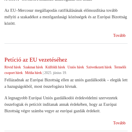
Az EU–Mercosur megállapodás ratifikálásának előmozdítása tovább
mélyíti a szakadékot a mezőgazdasági közösségek és az Európai Bizottság
között.
(Kü
Tovább
az
EU
Mer
Petíció az EU vezetéséhez
meg
Rövid hírek
Szakmai hírek
Külföldi hírek
Uniós hírek
Szövetkezeti hírek
Termelői
csoport hírek
Média hírek
|
2025. június 19.
Fellázadnak az Európai Bizottság ellen az uniós gazdálkodók – elegük lett
a hazugságokból, most összefogásra hívnak.
A legnagyobb Európai Uniós gazdálkodói érdekvédelmi szervezetek
összefogtak és petíciót indítanak annak érdekében, hogy az Európai
Bizottság végre számba vegye az európai gazdák érdekeit.
(Pet
Tovább
az