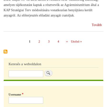
amelyen tájékoztatást kaptak a résztvevők az Agrárminisztérium által a
KAP Stratégiai Terv módosítására vonatkozóan benyújtásra került
anyagról. Az előterjesztés előadási anyagát csatoljuk.
(A
Tovább
Nem
KA
MB
Page
1
Page
2
Page
3
Page
4
Következő
››
Utolsó
Utolsó »
Oldalszámozás
ülés
oldal
oldal
Keresés a weboldalon
Keresés
Username