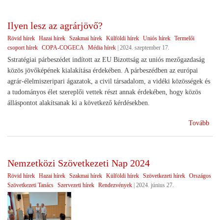
utá
)
Ilyen lesz az agrárjövő?
Rövid hírek
Hazai hírek
Szakmai hírek
Külföldi hírek
Uniós hírek
Termelői
csoport hírek
COPA-COGECA
Média hírek
|
2024. szeptember 17.
Sstratégiai párbeszédet indított az EU Bizottság az uniós mezőgazdaság
közös jövőképének kialakítása érdekében. A párbeszédben az európai
agrár-élelmiszeripari ágazatok, a civil társadalom, a vidéki közösségek és
a tudományos élet szereplői vettek részt annak érdekében, hogy közös
álláspontot alakítsanak ki a következő kérdésekben.
(Il
Tovább
lesz
az
agr
Nemzetközi Szövetkezeti Nap 2024
Rövid hírek
Hazai hírek
Szakmai hírek
Külföldi hírek
Szövetkezeti hírek
Országos
Szövetkezeti Tanács
Szervezeti hírek
Rendezvények
|
2024. június 27.