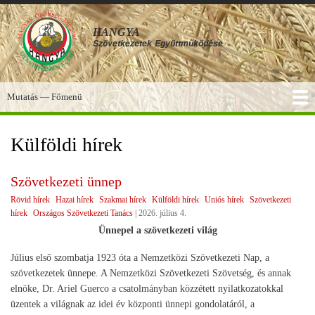
Ugrás
a
HANGYA
tartalomra
Szövetkezetek
Együttműködése
Mutatás — Főmenü
Főmenü
SZOLGÁLTATÁSOK
KÉPGALÉRIA
TUDÁSBÁZIS
A HANGYA
FÓRUM
HÍREK
Külföldi hírek
Szövetkezeti ünnep
Rövid hírek
Hazai hírek
Szakmai hírek
Külföldi hírek
Uniós hírek
Szövetkezeti
hírek
Országos Szövetkezeti Tanács
|
2026. július 4.
Ünnepel a szövetkezeti világ
Július első szombatja 1923 óta a Nemzetközi Szövetkezeti Nap, a
szövetkezetek ünnepe. A Nemzetközi Szövetkezeti Szövetség, és annak
elnöke, Dr. Ariel Guerco a csatolmányban közzétett nyilatkozatokkal
üzentek a világnak az idei év központi ünnepi gondolatáról, a