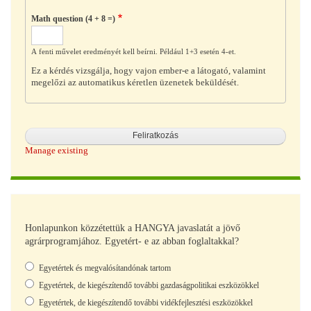
Math question (4 + 8 =)
A fenti művelet eredményét kell beírni. Például 1+3 esetén 4-et.
Ez a kérdés vizsgálja, hogy vajon ember-e a látogató, valamint
megelőzi az automatikus kéretlen üzenetek beküldését.
Manage existing
Honlapunkon közzétettük a HANGYA javaslatát a jövő
agrárprogramjához. Egyetért- e az abban foglaltakkal?
Választások
Egyetértek és megvalósítandónak tartom
Egyetértek, de kiegészítendő további gazdaságpolitikai eszközökkel
Egyetértek, de kiegészítendő további vidékfejlesztési eszközökkel