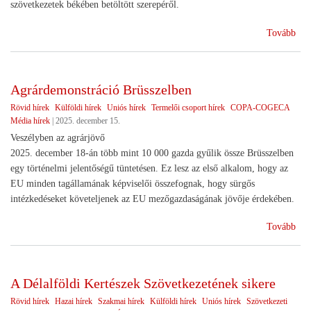
szövetkezetek békében betöltött szerepéről.
(Sz
Tovább
ünn
Agrárdemonstráció Brüsszelben
Rövid hírek
Külföldi hírek
Uniós hírek
Termelői csoport hírek
COPA-COGECA
Média hírek
|
2025. december 15.
Veszélyben az agrárjövő
2025. december 18-án több mint 10 000 gazda gyűlik össze Brüsszelben
egy történelmi jelentőségű tüntetésen. Ez lesz az első alkalom, hogy az
EU minden tagállamának képviselői összefognak, hogy sürgős
intézkedéseket követeljenek az EU mezőgazdaságának jövője érdekében.
(Ag
Tovább
Brü
A Délalföldi Kertészek Szövetkezetének sikere
Rövid hírek
Hazai hírek
Szakmai hírek
Külföldi hírek
Uniós hírek
Szövetkezeti