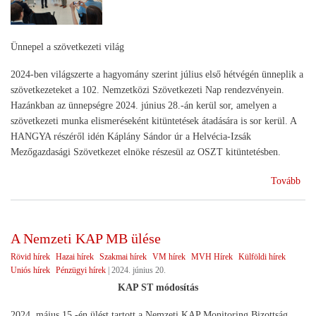
Ünnepel a szövetkezeti világ
2024-ben világszerte a hagyomány szerint július első hétvégén ünneplik a
szövetkezeteket a 102. Nemzetközi Szövetkezeti Nap rendezvényein.
Hazánkban az ünnepségre 2024. június 28.-án kerül sor, amelyen a
szövetkezeti munka elismeréseként kitüntetések átadására is sor kerül. A
HANGYA részéről idén Káplány Sándor úr a Helvécia-Izsák
Mezőgazdasági Szövetkezet elnöke részesül az OSZT kitüntetésben.
(Ne
Tovább
Szö
Na
202
A Nemzeti KAP MB ülése
Rövid hírek
Hazai hírek
Szakmai hírek
VM hírek
MVH Hírek
Külföldi hírek
Uniós hírek
Pénzügyi hírek
|
2024. június 20.
KAP ST módosítás
2024. május 15.-én ülést tartott a Nemzeti KAP Monitoring Bizottság,