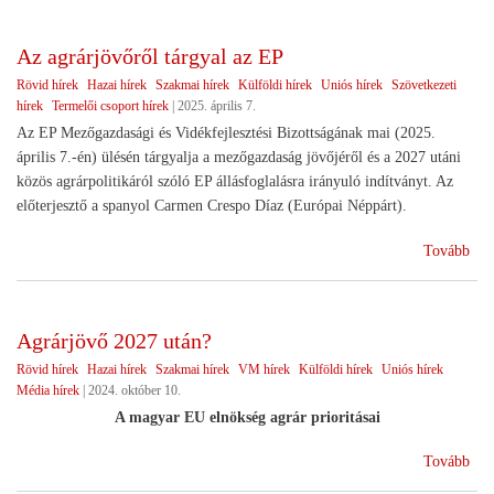
EU
vez
Az agrárjövőről tárgyal az EP
Rövid hírek
Hazai hírek
Szakmai hírek
Külföldi hírek
Uniós hírek
Szövetkezeti
hírek
Termelői csoport hírek
|
2025. április 7.
Az EP Mezőgazdasági és Vidékfejlesztési Bizottságának mai (2025.
április 7.-én) ülésén tárgyalja a mezőgazdaság jövőjéről és a 2027 utáni
közös agrárpolitikáról szóló EP állásfoglalásra irányuló indítványt. Az
előterjesztő a spanyol Carmen Crespo Díaz (Európai Néppárt).
(Az
Tovább
agr
tár
az
Agrárjövő 2027 után?
EP)
Rövid hírek
Hazai hírek
Szakmai hírek
VM hírek
Külföldi hírek
Uniós hírek
Média hírek
|
2024. október 10.
A magyar EU elnökség agrár prioritásai
(Ag
Tovább
202