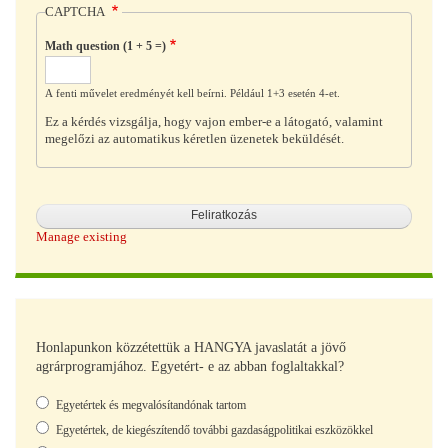
CAPTCHA
Math question (1 + 5 =)
A fenti művelet eredményét kell beírni. Például 1+3 esetén 4-et.
Ez a kérdés vizsgálja, hogy vajon ember-e a látogató, valamint
megelőzi az automatikus kéretlen üzenetek beküldését.
Manage existing
Honlapunkon közzétettük a HANGYA javaslatát a jövő
agrárprogramjához. Egyetért- e az abban foglaltakkal?
Választások
Egyetértek és megvalósítandónak tartom
Egyetértek, de kiegészítendő további gazdaságpolitikai eszközökkel