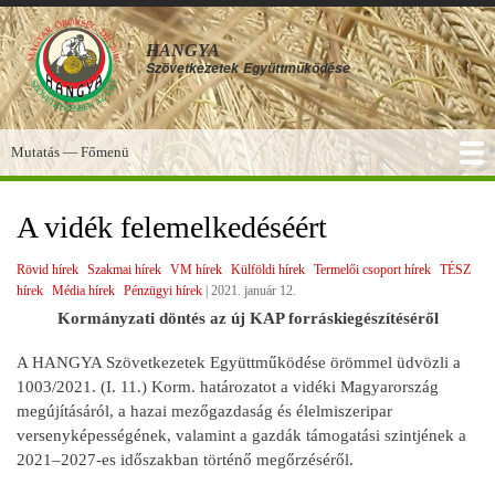
Ugrás
a
HANGYA
tartalomra
Szövetkezetek
Együttműködése
Mutatás — Főmenü
Főmenü
SZOLGÁLTATÁSOK
KÉPGALÉRIA
TUDÁSBÁZIS
A HANGYA
FÓRUM
HÍREK
A vidék felemelkedéséért
Rövid hírek
Szakmai hírek
VM hírek
Külföldi hírek
Termelői csoport hírek
TÉSZ
hírek
Média hírek
Pénzügyi hírek
|
2021. január 12.
Kormányzati döntés az új KAP forráskiegészítéséről
A HANGYA Szövetkezetek Együttműködése örömmel üdvözli a
1003/2021. (I. 11.) Korm. határozatot a vidéki Magyarország
megújításáról, a hazai mezőgazdaság és élelmiszeripar
versenyképességének, valamint a gazdák támogatási szintjének a
2021–2027-es időszakban történő megőrzéséről.