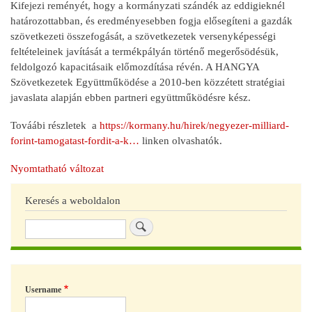
Kifejezi reményét, hogy a kormányzati szándék az eddigieknél
határozottabban, és eredményesebben fogja elősegíteni a gazdák
szövetkezeti összefogását, a szövetkezetek versenyképességi
feltételeinek javítását a termékpályán történő megerősödésük,
feldolgozó kapacitásaik előmozdítása révén. A HANGYA
Szövetkezetek Együttműködése a 2010-ben közzétett stratégiai
javaslata alapján ebben partneri együttműködésre kész.
Továábi részletek a
https://kormany.hu/hirek/negyezer-milliard-
forint-tamogatast-fordit-a-k…
linken olvashatók.
Nyomtatható változat
Keresés a weboldalon
Keresés
Username