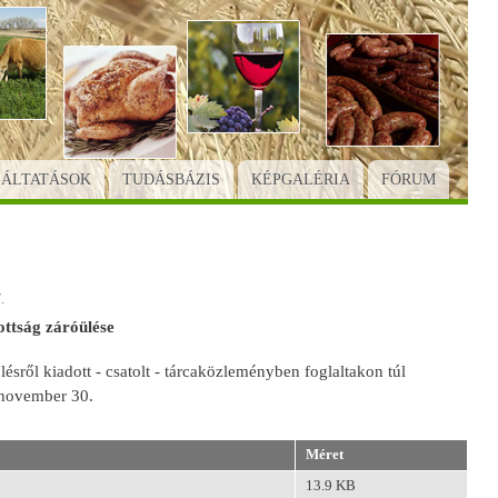
GÁLTATÁSOK
TUDÁSBÁZIS
KÉPGALÉRIA
FÓRUM
.
ottság záróülése
ésről kiadott - csatolt - tárcaközleményben foglaltakon túl
. november 30.
Méret
13.9 KB