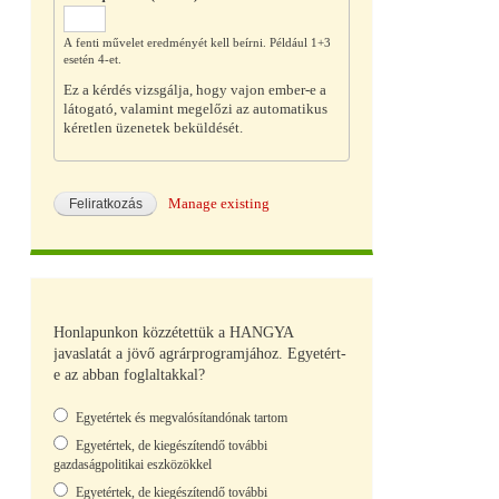
A fenti művelet eredményét kell beírni. Például 1+3
esetén 4-et.
Ez a kérdés vizsgálja, hogy vajon ember-e a
látogató, valamint megelőzi az automatikus
kéretlen üzenetek beküldését.
Manage existing
Honlapunkon közzétettük a HANGYA
javaslatát a jövő agrárprogramjához. Egyetért-
e az abban foglaltakkal?
Választások
Egyetértek és megvalósítandónak tartom
Egyetértek, de kiegészítendő további
gazdaságpolitikai eszközökkel
Egyetértek, de kiegészítendő további