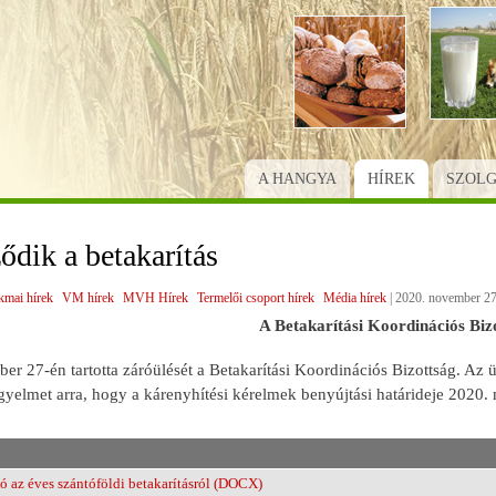
Ugrás
a
tartalomra
A HANGYA
HÍREK
SZOL
ődik a betakarítás
kmai hírek
VM hírek
MVH Hírek
Termelői csoport hírek
Média hírek
|
2020. november 27
A Betakarítási Koordinációs Biz
r 27-én tartotta záróülését a Betakarítási Koordinációs Bizottság. Az ül
igyelmet arra, hogy a kárenyhítési kérelmek benyújtási határideje 2020
 az éves szántóföldi betakarításról (DOCX)