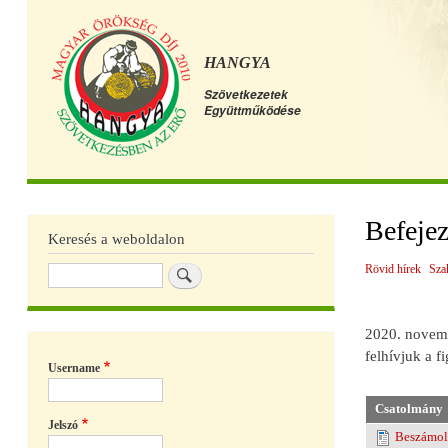
HANGYA
Szövetkezetek
Együttműködése
Főmenü
Befejez
Keresés a weboldalon
Rövid hírek
Sza
Keresés
2020. novembe
felhívjuk a f
Username
Csatolmány
Jelszó
Beszámoló