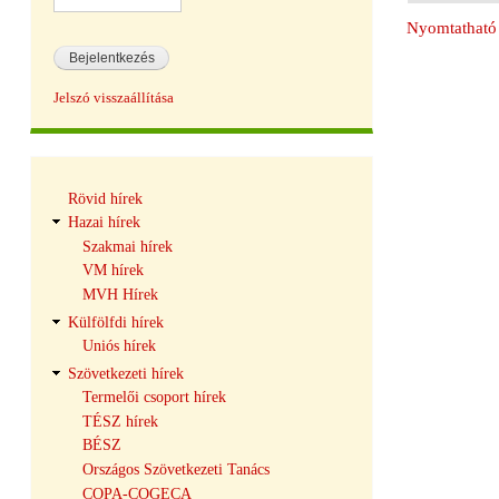
Nyomtatható 
Jelszó visszaállítása
Hírek
Rövid hírek
navigáció
Hazai hírek
Szakmai hírek
VM hírek
MVH Hírek
Külfölfdi hírek
Uniós hírek
Szövetkezeti hírek
Termelői csoport hírek
TÉSZ hírek
BÉSZ
Országos Szövetkezeti Tanács
COPA-COGECA