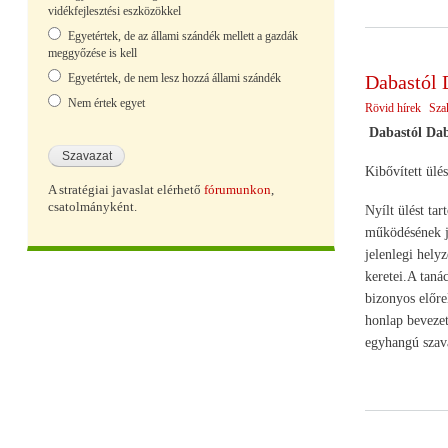
vidékfejlesztési eszközökkel
Egyetértek, de az állami szándék mellett a gazdák
meggyőzése is kell
Egyetértek, de nem lesz hozzá állami szándék
Dabastól 
Nem értek egyet
Rövid hírek
Sza
Dabastól Dab
Kibővített ülé
A stratégiai javaslat elérhető
fórumunkon
,
csatolmányként.
Nyílt ülést ta
működésének jo
jelenlegi hely
keretei.A taná
bizonyos előre
honlap bevezet
egyhangú szava