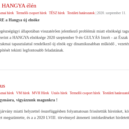
 a HANGYA élén
kmai hírek
Termelői csoport hírek
TÉSZ hírek
Testületi határozatok
|
2020. szeptember 11.
 a Hangya új elnöke
gészségügyi állapotában visszatérően jelentkező problémái miatt elnökségi tags
szerint a HANGYA elnöksége 2020 szeptember 9-én GULYÁS Imrét - az Észak - A
zakmai tapasztalattal rendelkező új elnök egy dinamikusabban működő , vezetés
ését tekinti legfontosabb feladatának.
us
kmai hírek
VM hírek
MVH Hírek
Uniós hírek
Termelői csoport hírek
Testületi határozato
gymásra, vigyázzunk magunkra !
járvány miatti helyzettel összefüggésben folyamatosan frissítettük híreinket,
et megszüntette, és a a 2020 LVIII. törvénnyel átmeneti intézkedéseket hirdetett