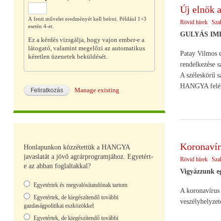
Új elnök
A fenti művelet eredményét kell beírni. Például 1+3
Rövid hírek
Sza
esetén 4-et.
GULYÁS IMRE
Ez a kérdés vizsgálja, hogy vajon ember-e a
látogató, valamint megelőzi az automatikus
Patay Vilmos e
kéretlen üzenetek beküldését.
rendelkezése 
A széleskörű s
HANGYA felépít
Manage existing
Koronavír
Honlapunkon közzétettük a HANGYA
javaslatát a jövő agrárprogramjához. Egyetért-
Rövid hírek
Sza
e az abban foglaltakkal?
Vigyázzunk e
Választások
Egyetértek és megvalósítandónak tartom
A koronavírus 
Egyetértek, de kiegészítendő további
veszélyhelyzet
gazdaságpolitikai eszközökkel
Egyetértek, de kiegészítendő további