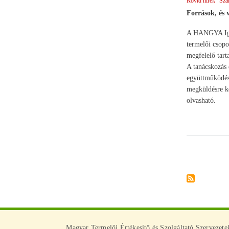
Rövid hírek
Sza
Források, és 
A HANGYA Igazg
termelői csopo
megfelelő tart
A tanácskozás 
együttműködése
megküldésre ke
olvasható.
Oldalszámoz
Magyar Termelői Értékesítő és Szolgáltató Szervezet