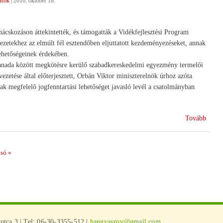
ások
|
2016. október 18.
!
ácskozáson áttekintették, és támogatták a Vidékfejlesztési Program
ezetekhez az elmúlt fél esztendőben eljuttatott kezdeményezéseket, annak
lehetőségeinek érdekében.
 Kanada között megkötésre kerülő szabadkereskedelmi egyezmény termelői
etése által előterjesztett, Orbán Viktor miniszterelnök úrhoz azóta
ak megfelelő jogfenntartási lehetőséget javasló levél a csatolmányban
(Lob
Tovább
a
kormá
a
ező
lsó
lsó »
terme
l
szövet
együt
tca 3.| Tel: 06-30-3355-512 |
hangyaszov@gmail.com