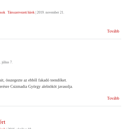
volt
sok
Társszervezeti hírek
|
2019. november 21.
az
gazda
)
(HA
Tovább
kezde
a
NAK
tagdíj
 július 7.
ait, összegezte az ebből fakadó teendőket.
erésre Csizmadia György alelnököt javasolja.
(Közg
Tovább
után)
ért