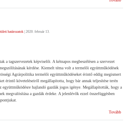
Tovább
tületi határozatok
|
2020. február 13.
ak a tagszervezetek képviselői. A kétnapos megbeszélésen a szervezet
ó megszólításának kérdése. Kiemelt téma volt a termelői együttműködések
zösségi Agrárpolitika termelői együttműködéseket érintő eddig megismert
t érintő követeléseiről megállapította, hogy bár annak teljesítése terén
 az együttműködésre hajlandó gazdák jogos igénye. Megállapították, hogy a
ynek megvalósítása a gazdák érdeke. A jelenlévők ezzel összefüggésben
pontjukat.
(Daba
Tovább
Dabas
15
éve