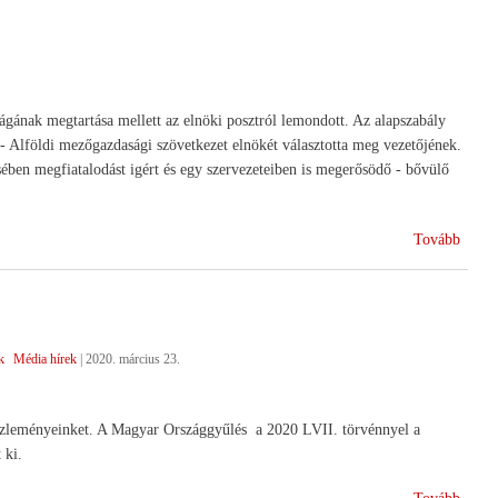
ágának megtartása mellett az elnöki posztról lemondott. Az alapszabály
lföldi mezőgazdasági szövetkezet elnökét választotta meg vezetőjének.
ében megfiatalodást igért és egy szervezeteiben is megerősödő - bővülő
(Új
Tovább
elnök
a
HAN
élén)
k
Média hírek
|
2020. március 23.
 közleményeinket. A Magyar Országgyűlés a 2020 LVII. törvénnyel a
 ki.
(Koro