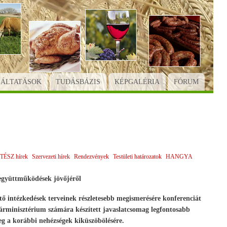
GÁLTATÁSOK
TUDÁSBÁZIS
KÉPGALÉRIA
FÓRUM
TÉSZ hírek
Szervezeti hírek
Rendezvények
Testületi határozatok
HANGYA
együttműködések jövőjéről
tő intézkedések terveinek részletesebb megismerésére konferenciát
minisztérium számára készített javaslatcsomag legfontosabb
g a korábbi nehézségek kiküszöbölésére.