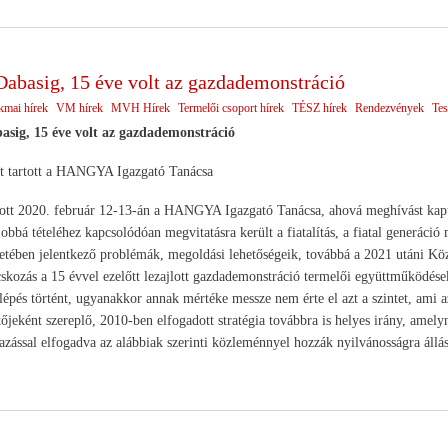
Dabasig, 15 éve volt az gazdademonstráció
kmai hírek
VM hírek
MVH Hírek
Termelői csoport hírek
TÉSZ hírek
Rendezvények
Tes
asig, 15 éve volt az gazdademonstráció
st tartott a HANGYA Igazgató Tanácsa
rtott 2020. február 12-13-án a HANGYA Igazgató Tanácsa, ahová meghívást kapt
bbá tételéhez kapcsolódóan megvitatásra került a fiatalítás, a fiatal generáci
zetében jelentkező problémák, megoldási lehetőségeik, továbbá a 2021 utáni Kö
cskozás a 15 évvel ezelőtt lezajlott gazdademonstráció termelői együttműködéseke
lépés történt, ugyanakkor annak mértéke messze nem érte el azt a szintet, ami
őjeként szereplő, 2010-ben elfogadott stratégia továbbra is helyes irány, amel
zással elfogadva az alábbiak szerinti közleménnyel hozzák nyilvánosságra állás