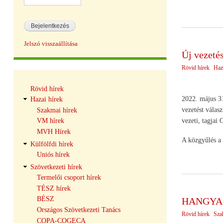
Jelszó visszaállítása
Új vezet
Rövid hírek
Haz
Hírek
Rövid hírek
navigáció
2022. május 31
Hazai hírek
vezetést válas
Szakmai hírek
VM hírek
vezeti, tagjai
MVH Hírek
A közgyűlés a 
Külfölfdi hírek
Uniós hírek
Szövetkezeti hírek
Termelői csoport hírek
TÉSZ hírek
BÉSZ
HANGYA r
Országos Szövetkezeti Tanács
Rövid hírek
Sza
COPA-COGECA