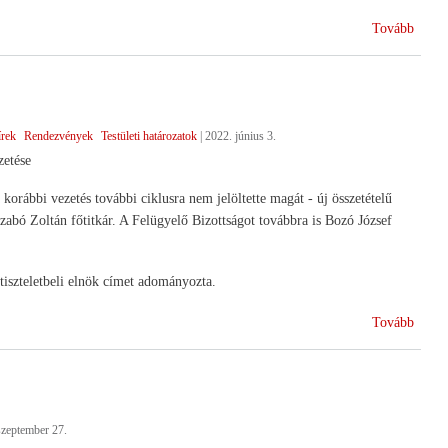
(Term
Tovább
együt
az
új
KAP
írek
Rendezvények
Testületi határozatok
|
2022. június 3.
ciklu
etése
orábbi vezetés további ciklusra nem jelöltette magát - új összetételű
Szabó Zoltán főtitkár. A Felügyelő Bizottságot továbbra is Bozó József
tiszteletbeli elnök címet adományozta.
(Új
Tovább
vezet
a
HAN
élén)
szeptember 27.