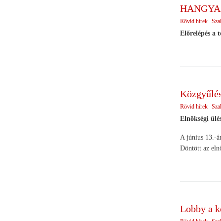
HANGYA k
Rövid hírek
Sza
Előrelépés a 
Közgyűlés
Rövid hírek
Sza
Elnökségi ül
A június 13.-án
Döntött az eln
Lobby a k