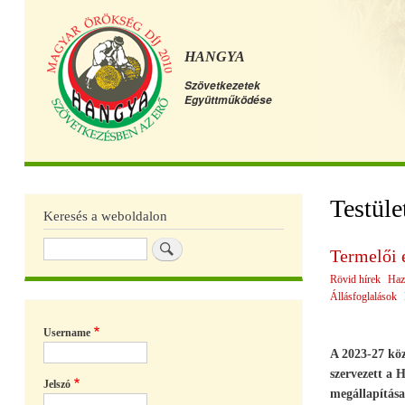
HANGYA
Szövetkezetek
Együttműködése
Főmenü
Testüle
Keresés a weboldalon
Keresés
Termelői 
Rövid hírek
Haz
Állásfoglalások
Username
A 2023-27 köz
szervezett a
Jelszó
megállapítása