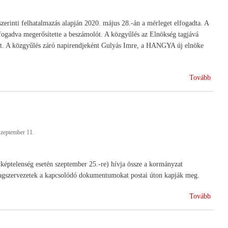
rinti felhatalmazás alapján 2020. május 28.-án a mérleget elfogadta. A
fogadva megerősítette a beszámolót. A közgyűlés az Elnökség tagjává
tését. A közgyűlés záró napirendjeként Gulyás Imre, a HANGYA új elnöke
(HA
Tovább
rendk
közgy
szeptember 11.
ptelenség esetén szeptember 25.-re) hívja össze a kormányzat
a tagszervezetek a kapcsolódó dokumentumokat postai úton kapják meg.
(Rend
Tovább
közgy