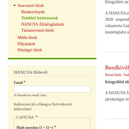
Közgyűlést ta
Szervezeti hírek
Rendezvények
A HANGYA elnök
Testületi határozatok
2020. szeptemb
HANGYA Állásfoglalások
választotta Gu
Társszervezeti hírek
összefoglalta a
Média hírek
Pályázatok
Pénzügyi hírek
Rendkívül
HANGYA Hírlevél
Rövid hírek
Sza
Közgyűlési el
Email
A HANGYA Szöv
A feliratkozó email címe.
járványügyi in
Iratkozzon fel a Hangya Szövetkezeti
hírlevelére!
CAPTCHA
Math question (3 + 13 =)