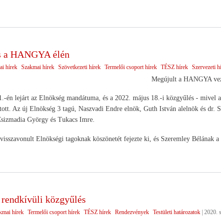
és a HANGYA élén
ai hírek
Szakmai hírek
Szövetkezeti hírek
Termelői csoport hírek
TÉSZ hírek
Szervezeti h
Megújult a HANGYA vez
.-én lejárt az Elnökség mandátuma, és a 2022. május 18.-i közgyűlés - mivel a k
ztott. Az új Elnökség 3 tagú, Naszvadi Endre elnök, Guth István alelnök és dr. 
 Csizmadia György és Tukacs Imre.
visszavonult Elnökségi tagoknak köszönetét fejezte ki, és Szeremley Bélának a 
endkívüli közgyűlés
kmai hírek
Termelői csoport hírek
TÉSZ hírek
Rendezvények
Testületi határozatok
|
2020. 