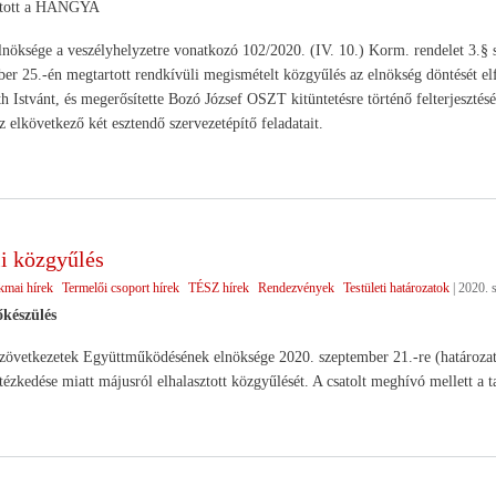
rtott a HANGYA
sége a veszélyhelyzetre vonatkozó 102/2020. (IV. 10.) Korm. rendelet 3.§ sze
er 25.-én megtartott rendkívüli megismételt közgyűlés az elnökség döntését el
th Istvánt, és megerősítette Bozó József OSZT kitüntetésre történő felterjesz
z elkövetkező két esztendő szervezetépítő feladatait.
i közgyűlés
kmai hírek
Termelői csoport hírek
TÉSZ hírek
Rendezvények
Testületi határozatok
|
2020. 
őkészülés
etkezetek Együttműködésének elnöksége 2020. szeptember 21.-re (határozatké
tézkedése miatt májusról elhalasztott közgyűlését. A csatolt meghívó mellett 