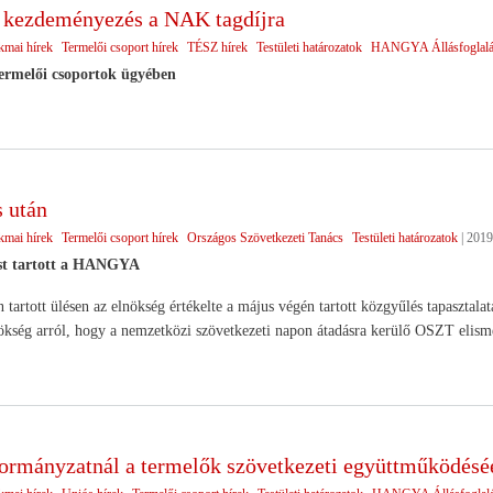
ezdeményezés a NAK tagdíjra
kmai hírek
Termelői csoport hírek
TÉSZ hírek
Testületi határozatok
HANGYA Állásfoglalá
termelői csoportok ügyében
 után
kmai hírek
Termelői csoport hírek
Országos Szövetkezeti Tanács
Testületi határozatok
|
2019.
ést tartott a HANGYA
 tartott ülésen az elnökség értékelte a május végén tartott közgyűlés tapasztalat
ökség arról, hogy a nemzetközi szövetkezeti napon átadásra kerülő OSZT elism
ormányzatnál a termelők szövetkezeti együttműködésé