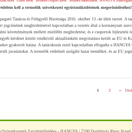
kmai hírek
Uniós hírek
Termelői csoport hírek
Testületi határozatok
HANGYA Állásfoglal
védelem kell a
termelők szövetkezeti együttműködésének megerősödéséhez
ató Tanácsa és Felügyelő Bizottsága 2016. október 13.-án ülést tartott. A tan
rt jogcímének meghirdetésével kapcsolatban a vezetés által a kormányzati szerv
almi követelmények melletti mielőbbi meghirdetése, és e csoportok fejlesztési 
egyéb kérdései között rendkívüli aktualitásként megvitatásra került az EU és
kre gyakorolt hatása. A tanácskozás ezzel kapcsolatban elfogadta a HANGYA vez
rült javaslatokat. A termelők védelmét szolgáló hazai teendőket, és az EU jogn
Page
1
Page
2
Követk
››
Uto
Uto
ás
oldal
olda
ek/Szövetkezetek Együttműködése - HANGYA | 7200 Dombóvár Riesz József u