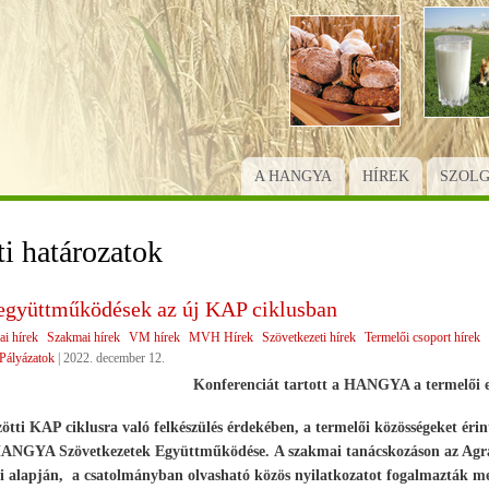
Ugrás
a
tartalomra
A HANGYA
HÍREK
SZOL
ti határozatok
együttműködések az új KAP ciklusban
ai hírek
Szakmai hírek
VM hírek
MVH Hírek
Szövetkezeti hírek
Termelői csoport hírek
Pályázatok
|
2022. december 12.
Konferenciát tartott a HANGYA a termelői 
ötti KAP ciklusra való felkészülés érdekében, a termelői közösségeket érin
 HANGYA Szövetkezetek Együttműködése. A szakmai tanácskozáson az Agrár
i alapján, a csatolmányban olvasható közös nyilatkozatot fogalmazták me