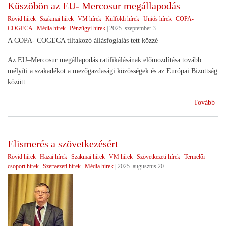
Küszöbön az EU- Mercosur megállapodás
sike
Rövid hírek
Szakmai hírek
VM hírek
Külföldi hírek
Uniós hírek
COPA-
COGECA
Média hírek
Pénzügyi hírek
|
2025. szeptember 3.
A COPA- COGECA tiltakozó állásfoglalás tett közzé
Az EU–Mercosur megállapodás ratifikálásának előmozdítása tovább
mélyíti a szakadékot a mezőgazdasági közösségek és az Európai Bizottság
között.
(Kü
Tovább
az
EU
Mer
Elismerés a szövetkezésért
meg
Rövid hírek
Hazai hírek
Szakmai hírek
VM hírek
Szövetkezeti hírek
Termelői
csoport hírek
Szervezeti hírek
Média hírek
|
2025. augusztus 20.