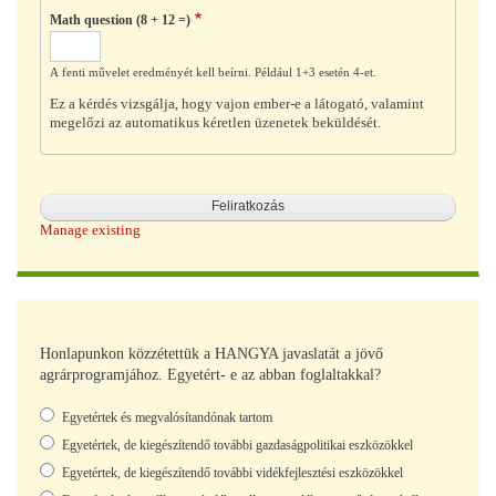
Math question (8 + 12 =)
A fenti művelet eredményét kell beírni. Például 1+3 esetén 4-et.
Ez a kérdés vizsgálja, hogy vajon ember-e a látogató, valamint
megelőzi az automatikus kéretlen üzenetek beküldését.
Manage existing
Honlapunkon közzétettük a HANGYA javaslatát a jövő
agrárprogramjához. Egyetért- e az abban foglaltakkal?
Választások
Egyetértek és megvalósítandónak tartom
Egyetértek, de kiegészítendő további gazdaságpolitikai eszközökkel
Egyetértek, de kiegészítendő további vidékfejlesztési eszközökkel