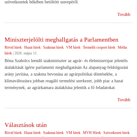
szövetkezetek békében betöltött szerepéről.
(Sz
Tovább
ünn
Miniszterjelölti meghallgatás a Parlamentben
Rövid hírek
Hazai hírek
Szakmai hírek
VM hírek
Termelői csoport hírek
Média
hírek
|
2026. május 11.
Bóna Szabolcs leendő szakminiszter az agrár- és élelmiszeripar jelentős
átalakítását ígérte parlamenti meghallgatásán Az alapanyag-feldolgozási
arány javítása, a szakma bevonása az agrárpolitikai döntésekbe, a
klímaváltozásra jobban reagáló termelési szerkezet, jobb piac a hazai
terménynek, az agrárkamara átalakítása jelentik a fő feladatokat.
(Min
Tovább
meg
a
Par
Választások után
Rövid hírek
Hazai hírek
Szakmai hírek
VM hírek
MVH Hírek
Szövetkezeti hírek