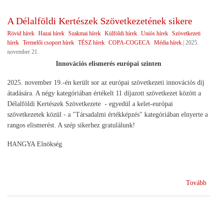
A Délalföldi Kertészek Szövetkezetének sikere
Rövid hírek
Hazai hírek
Szakmai hírek
Külföldi hírek
Uniós hírek
Szövetkezeti
hírek
Termelői csoport hírek
TÉSZ hírek
COPA-COGECA
Média hírek
|
2025.
november 21.
Innovációs elismerés európai szinten
2025. november 19.-én került sor az európai szövetkezeti innovációs díj
átadására. A négy kategóriában értékelt 11 díjazott szövetkezet között a
Délalföldi Kertészek Szövetkezete - egyedül a kelet-európai
szövetkezetek közül - a "Társadalmi értékképzés" kategóriában elnyerte a
rangos elismerést. A szép sikerhez gratulálunk!
HANGYA Elnökség
(A
Tovább
Dél
Ker
Szö