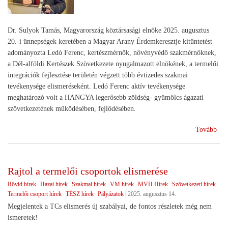
Dr. Sulyok Tamás, Magyarország köztársasági elnöke 2025. augusztus
20.-i ünnepségek keretében a Magyar Arany Érdemkeresztje kitüntetést
adományozta Ledó Ferenc, kertészmérnök, növényvédő szakmérnöknek,
a Dél-alföldi Kertészek Szövetkezete nyugalmazott elnökének, a termelői
integrációk fejlesztése területén végzett több évtizedes szakmai
tevékenysége elismeréseként. Ledó Ferenc aktív tevékenysége
meghatározó volt a HANGYA legerősebb zöldség- gyümölcs ágazati
szövetkezetének működésében, fejlődésében.
(El
Tovább
a
szö
Rajtol a termelői csoportok elismerése
Rövid hírek
Hazai hírek
Szakmai hírek
VM hírek
MVH Hírek
Szövetkezeti hírek
Termelői csoport hírek
TÉSZ hírek
Pályázatok
|
2025. augusztus 14.
Megjelentek a TCs elismerés új szabályai, de fontos részletek még nem
ismeretek!