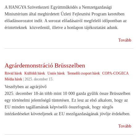
A HANGYA Szövetkezeti Együttműködés a Nemzetgazdasági
Minisztérium által meghirdetett Üzleti Fejlesztési Program keretében
előadássorozatot indít. A sorozat előadásairól megfelelő időpontban az
érintetteknek közvetlenül, illetve a honlapon tájékoztatást adunk.
(Sz
Tovább
ren
Agrárdemonstráció Brüsszelben
Rövid hírek
Külföldi hírek
Uniós hírek
Termelői csoport hírek
COPA-COGECA
Média hírek
|
2025. december 15.
Veszélyben az agrárjövő
2025. december 18-án több mint 10 000 gazda gyűlik össze Brüsszelben
egy történelmi jelentőségű tüntetésen. Ez lesz az első alkalom, hogy az
EU minden tagállamának képviselői összefognak, hogy sürgős
intézkedéseket követeljenek az EU mezőgazdaságának jövője érdekében.
(Ag
Tovább
Brü