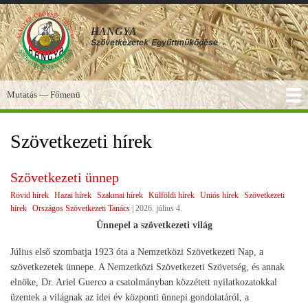
Ugrás
a
HANGYA
tartalomra
Szövetkezetek
Együttműködése
Mutatás — Főmenü
Főmenü
SZOLGÁLTATÁSOK
KÉPGALÉRIA
TUDÁSBÁZIS
A HANGYA
FÓRUM
HÍREK
Szövetkezeti hírek
Szövetkezeti ünnep
Rövid hírek
Hazai hírek
Szakmai hírek
Külföldi hírek
Uniós hírek
Szövetkezeti
hírek
Országos Szövetkezeti Tanács
|
2026. július 4.
Ünnepel a szövetkezeti világ
Július első szombatja 1923 óta a Nemzetközi Szövetkezeti Nap, a
szövetkezetek ünnepe. A Nemzetközi Szövetkezeti Szövetség, és annak
elnöke, Dr. Ariel Guerco a csatolmányban közzétett nyilatkozatokkal
üzentek a világnak az idei év központi ünnepi gondolatáról, a