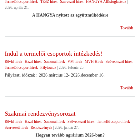
Termelői csoport hírek
TÉSZ hírek
Szervezeti hírek
HANGYA Állásfoglalások
|
2026. április 21.
A HANGYA nyitott az együttműködésre
(Vá
Tovább
utá
Indul a termelői csoportok intézkedés!
Rövid hírek
Hazai hírek
Szakmai hírek
VM hírek
MVH Hírek
Szövetkezeti hírek
Termelői csoport hírek
Pályázatok
|
2026. február 25.
Pályázati időszak : 2026.március 12- 2026.december 16.
(In
Tovább
a
ter
cso
Szakmai rendezvénysorozat
int
Rövid hírek
Hazai hírek
Szakmai hírek
Szövetkezeti hírek
Termelői csoport hírek
Szervezeti hírek
Rendezvények
|
2026. január 27.
Hogyan tovább agrárium 2026-ban?