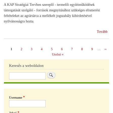
A KAP Stratégiai Tervben szereplő - termelői együttműködések
támogatását szolgáló - források megnyitásához szükséges elismerési
feltételeket az agrártárca a mellékelt jogszabály kihirdetésével
nyilvánosságra hozta.
(Ra
Tovább
a
ter
cso
Page
1
Page
2
Page
3
Page
4
Page
5
Page
6
Page
7
Page
8
Page
9
…
Követ
››
Oldalszámozás
eli
oldal
Utolsó
Utolsó »
oldal
Keresés a weboldalon
Keresés
Username