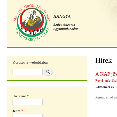
HANGYA
Szövetkezetek
Együttműködése
Főmenü
Hírek
Keresés a weboldalon
Keresés
A KAP jö
Rövid hírek
Sza
Átmeneti év l
Username
Amint arról má
Jelszó