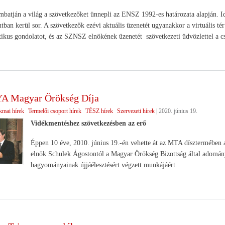
ombatján a világ a szövetkezőket ünnepli az ENSZ 1992-es határozata alapján
tban kerül sor. A szövetkezők ezévi aktuális üzenetét ugyanakkor a virtuális tér
tikus gondolatot, és az SZNSZ elnökének üzenetét szövetkezeti üdvözlettel a 
 Magyar Örökség Díja
kmai hírek
Termelői csoport hírek
TÉSZ hírek
Szervezeti hírek
|
2020. június 19.
Vidékmentéshez szövetkezésben az erő
Éppen 10 éve, 2010. június 19.-én vehette át az MTA díszterméb
elnök Schulek Ágostontól a Magyar Örökség Bizottság által adomány
hagyományainak újjáélesztésért végzett munkájáért.