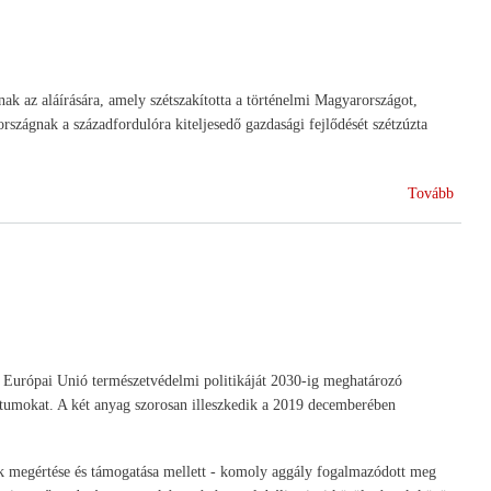
Díja
)
ak az aláírására, amely szétszakította a történelmi Magyarországot,
rszágnak a századfordulóra kiteljesedő gazdasági fejlődését szétzúzta
(100
Tovább
év
után
Trian
emlék
 Európai Unió természetvédelmi politikáját 2030-ig meghatározó
ntumokat. A két anyag szorosan illeszkedik a 2019 decemberében
ek megértése és támogatása mellett - komoly aggály fogalmazódott meg