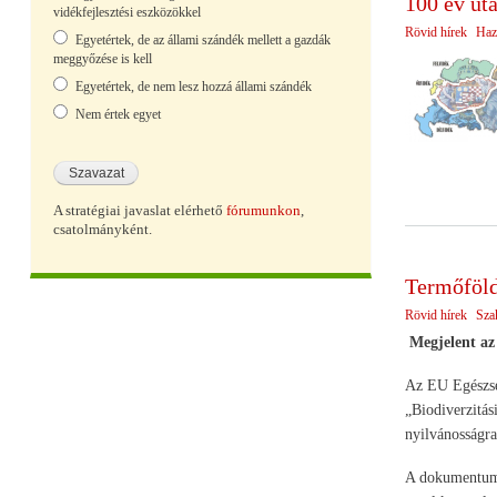
100 év ut
vidékfejlesztési eszközökkel
Rövid hírek
Haz
Egyetértek, de az állami szándék mellett a gazdák
meggyőzése is kell
Egyetértek, de nem lesz hozzá állami szándék
Nem értek egyet
A stratégiai javaslat elérhető
fórumunkon
,
csatolmányként.
Termőföldt
Rövid hírek
Sza
Megjelent az
Az EU Egészség
„Biodiverzitás
nyilvánosságra
A dokumentumok