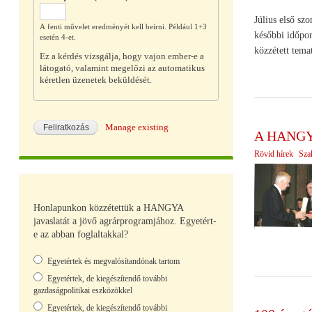
Július első sz
A fenti művelet eredményét kell beírni. Például 1+3
későbbi időpon
esetén 4-et.
közzétett tema
Ez a kérdés vizsgálja, hogy vajon ember-e a
látogató, valamint megelőzi az automatikus
kéretlen üzenetek beküldését.
Manage existing
A HANGYA
Rövid hírek
Sza
Honlapunkon közzétettük a HANGYA
javaslatát a jövő agrárprogramjához. Egyetért-
e az abban foglaltakkal?
Választások
Egyetértek és megvalósítandónak tartom
Egyetértek, de kiegészítendő további
gazdaságpolitikai eszközökkel
Egyetértek, de kiegészítendő további