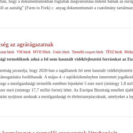
tban, hogy a dokumentumokban foglaltak megvalósítása miként hatnak az európ
ől az asztalig” (Farm to Fork) c. anyag dokumentumait a csatolmány tartalmaz
tség az agrárágazatnak
kmai hírek
VM hírek
MVH Hírek
Uniós hírek
Termelői csoport hírek
TÉSZ hírek
Média
gi termelőknek adná a fel nem használt vidékfejlesztési forrásokat az Eu
ottság javasolja, hogy 2020-ban a tagállamok fel nem használt vidékfejlesztési 
támogatására fordíthassák. A május 4.-i sajtóközleményben ismertetett jogalkotás
ege a mezőgazdasági termelők esetében fejenként 5 ezer euró (mintegy 1,8 millió
zer euró (mintegy 17,7 millió forint) lehet. Az Európai Bizottság emellett újabb 
tást nyújtson azoknak a mezőgazdasági és élelmiszerpiacoknak, amelyeket a le