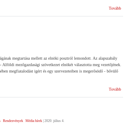
(Rend
Tovább
közgy
ágának megtartása mellett az elnöki posztról lemondott. Az alapszabály
lföldi mezőgazdasági szövetkezet elnökét választotta meg vezetőjének.
ében megfiatalodást igért és egy szervezeteiben is megerősödő - bővülő
(Új
Tovább
elnök
a
HAN
élén)
s
Rendezvények
Média hírek
|
2020. július 4.