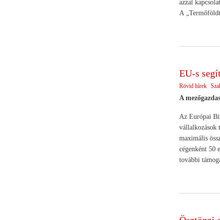
azzal kapcsola
A „Termőföldt
EU-s segí
Rövid hírek
Sza
A mezőgazdasá
Az Európai Biz
vállalkozások 
maximális össz
cégenként 50 e
további támoga