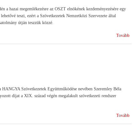
. Idén a hazai megemlékezésre az OSZT elnökének kezdeményezésére egy
 lehetővé teszi, ezért a Szövetkezetek Nemzetközi Szervezete által
csatolmány útján teszzük közzé.
(Júliu
Tovább
4.
Szöve
Világ
en a HANGYA Szövetkezetek Együttműködése nevében Szeremley Béla
ozott díjat a XIX. század végén megalakult szövetkezeti rendszer
(A
Tovább
HAN
Magy
Öröks