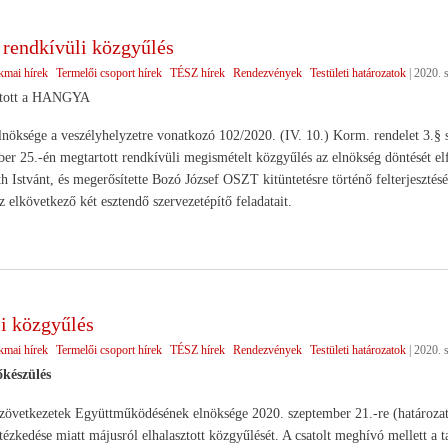
endkívüli közgyűlés
kmai hírek
Termelői csoport hírek
TÉSZ hírek
Rendezvények
Testületi határozatok
|
2020. 
rtott a HANGYA
sége a veszélyhelyzetre vonatkozó 102/2020. (IV. 10.) Korm. rendelet 3.§ sze
er 25.-én megtartott rendkívüli megismételt közgyűlés az elnökség döntését el
th Istvánt, és megerősítette Bozó József OSZT kitüntetésre történő felterjesz
z elkövetkező két esztendő szervezetépítő feladatait.
i közgyűlés
kmai hírek
Termelői csoport hírek
TÉSZ hírek
Rendezvények
Testületi határozatok
|
2020. 
őkészülés
etkezetek Együttműködésének elnöksége 2020. szeptember 21.-re (határozatké
tézkedése miatt májusról elhalasztott közgyűlését. A csatolt meghívó mellett 