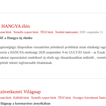
 a HANGYA élén
kmai hírek
Termelői csoport hírek
TÉSZ hírek
Testületi határozatok
|
2020. szeptember 11.
 a Hangya új elnöke
gészségügyi állapotában visszatérően jelentkező problémái miatt elnökségi tags
szerint a HANGYA elnöksége 2020 szeptember 9-én GULYÁS Imrét - az Észak - A
zakmai tapasztalattal rendelkező új elnök egy dinamikusabban működő , vezetés
ését tekinti legfontosabb feladatának.
Szövetkezeti Világnap
kmai hírek
Külföldi hírek
Termelői csoport hírek
TÉSZ hírek
Országos Szövetkezeti Tanác
 Világnap a koronavírus árnyékában