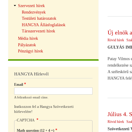
Szervezeti hírek
Rendezvények
Testületi határozatok
HANGYA Állásfoglalások
Társszervezeti hírek
Új elnök
Média hírek
Rövid hírek
Sza
Pályázatok
GULYÁS IMRE
Pénzügyi hírek
Patay Vilmos e
rendelkezése 
A széleskörű s
HANGYA Hírlevél
HANGYA felépít
Email
A feliratkozó email címe.
Iratkozzon fel a Hangya Szövetkezeti
hírlevelére!
Július 4. 
CAPTCHA
Rövid hírek
Sza
Szövetkezeti
Math question (12 + 4 =)