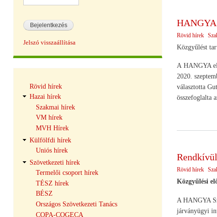
HANGYA r
Rövid hírek
Sza
Jelszó visszaállítása
Közgyűlést ta
A HANGYA elnök
2020. szeptemb
Hírek
Rövid hírek
választotta Gu
navigáció
Hazai hírek
összefoglalta a
Szakmai hírek
VM hírek
MVH Hírek
Külfölfdi hírek
Uniós hírek
Rendkívül
Szövetkezeti hírek
Rövid hírek
Sza
Termelői csoport hírek
Közgyűlési el
TÉSZ hírek
BÉSZ
A HANGYA Szöv
Országos Szövetkezeti Tanács
járványügyi in
COPA-COGECA