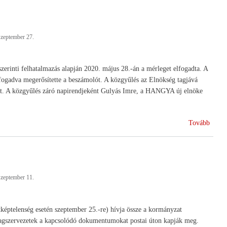
jövők
szeptember 27.
rinti felhatalmazás alapján 2020. május 28.-án a mérleget elfogadta. A
fogadva megerősítette a beszámolót. A közgyűlés az Elnökség tagjává
tését. A közgyűlés záró napirendjeként Gulyás Imre, a HANGYA új elnöke
(HA
Tovább
rendk
közgy
szeptember 11.
ptelenség esetén szeptember 25.-re) hívja össze a kormányzat
a tagszervezetek a kapcsolódó dokumentumokat postai úton kapják meg.