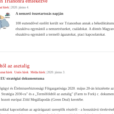
án Trianonra emlékezve
ai hírek
|
2020. június 4.
A nemzeti összetartozás napján
100 esztendővel ezelőtt került sor Trianonban annak a békediktátumn
elszakítva egymástól a nemzetrészeket, családokat. A döntés Magyaro
elszakítva egymástól a termelő ágazatokat, piaci kapcsolatokat.
ől az asztalig
kmai hírek
Uniós hírek
Média hírek
|
2020. június 3.
 EU stratégiai dokumentuma
ügyi és Élelmiszerbiztonsági Főigazgatósága 2020. május 20-án közzétette az
i Stratégia 2030-ra” és a „Termőföldtől az asztalig” (Farm to Fork) c. dokume
 hozott európai Zöld Megállapodás (Green Deal) keretébe.
kal kapcsolatban az agrárágazati szereplők részéről - a hosszútávú törekvés