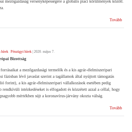
ai mezőgazdaság versenyképességére a globális piaci körülmények között.
za.
(Term
Tovább
az
asztal
 hírek
Pénzügyi hírek
|
2020. május 7.
rópai Bizottság
forrásaikat a mezőgazdasági termelők és a kis agrár-élelmiszeripari
i fázisban lévő javaslat szerint a tagállamok által nyújtott támogatás
 forint), a kis agrár-élelmiszeripari vállalkozások esetében pedig
rendkívüli intézkedéseket is elfogadott és közzétett azzal a céllal, hogy
gnagyobb mértékben sújt a koronavírus-járvány okozta válság.
(EU-
Tovább
s
segíts
az