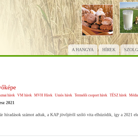
Ugrás
a
tartalomra
A HANGYA
HÍREK
SZOL
vőképe
kmai hírek
VM hírek
MVH Hírek
Uniós hírek
Termelői csoport hírek
TÉSZ hírek
Média
esz 2021
r híradások számot adtak, a KAP jövőjéről szóló vita elhúzódik, így a 2021 ele