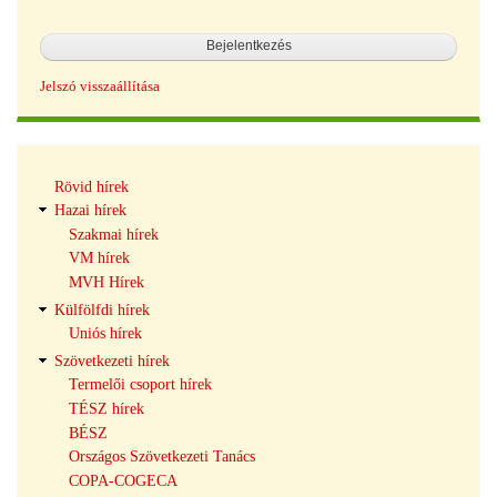
Jelszó visszaállítása
Hírek
Rövid hírek
navigáció
Hazai hírek
Szakmai hírek
VM hírek
MVH Hírek
Külfölfdi hírek
Uniós hírek
Szövetkezeti hírek
Termelői csoport hírek
TÉSZ hírek
BÉSZ
Országos Szövetkezeti Tanács
COPA-COGECA