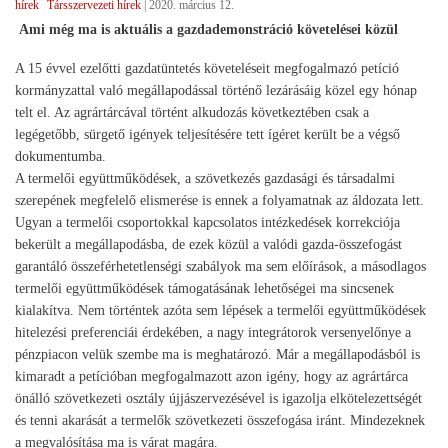
hírek
Társszervezeti hírek
|
2020. március 12.
Ami még ma is aktuális a gazdademonstráció követelései közül
A 15 évvel ezelőtti gazdatüntetés követeléseit megfogalmazó petíció
kormányzattal való megállapodással történő lezárásáig közel egy hónap
telt el. Az agrártárcával történt alkudozás következtében csak a
legégetőbb, sürgető igények teljesítésére tett ígéret került be a végső
dokumentumba.
A termelői együttműködések, a szövetkezés gazdasági és társadalmi
szerepének megfelelő elismerése is ennek a folyamatnak az áldozata lett.
Ugyan a termelői csoportokkal kapcsolatos intézkedések korrekciója
bekerült a megállapodásba, de ezek közül a valódi gazda-összefogást
garantáló összeférhetetlenségi szabályok ma sem előírások, a másodlagos
termelői együttműködések támogatásának lehetőségei ma sincsenek
kialakítva. Nem történtek azóta sem lépések a termelői együttműködések
hitelezési preferenciái érdekében, a nagy integrátorok versenyelőnye a
pénzpiacon velük szembe ma is meghatározó. Már a megállapodásból is
kimaradt a petícióban megfogalmazott azon igény, hogy az agrártárca
önálló szövetkezeti osztály újjászervezésével is igazolja elkötelezettségét
és tenni akarását a termelők szövetkezeti összefogása iránt. Mindezeknek
a megvalósítása ma is várat magára.