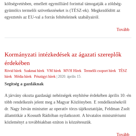
költségvetésben, emellett egymilliárd forinttal támogatják a zöldség-
gyümölcs termelői szövetkezéseket is (TÉSZ-ek). Megkezdődött az
egyeztetés az EU-val a forrás feltételeinek szabályairól.
(Ga
Tovább
Akc
Seg
a
Kormányzati intézkedések az ágazati szereplők
mez
érdekében
Rövid hírek
Szakmai hírek
VM hírek
MVH Hírek
Termelői csoport hírek
TÉSZ
hírek
Média hírek
Pénzügyi hírek
|
2020. április 15.
Segítség a gazdáknak
A járvány okozta gazdasági nehézségek enyhítése érdekében április 10.-én
több rendelkezés jelent meg a Magyar Közlönyben. E rendelkezésekről
dr. Nagy István miniszter az operatív törzs tájékoztatóján, Feldman Zsolt
államtitkár a Kossuth Rádióban nyilatkozott. A hivatalos minisztériumi
közleményt a továbbiakban ezúton is közzétesszük.
(Ko
Tovább