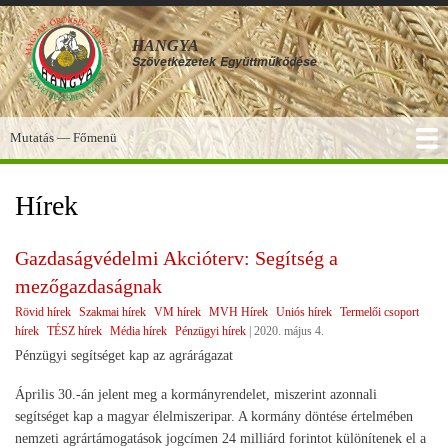
Ugrás
a
HANGYA
tartalomra
Szövetkezetek
Együttműködése
Mutatás — Főmenü
Főmenü
SZOLGÁLTATÁSOK
KÉPGALÉRIA
TUDÁSBÁZIS
A HANGYA
FÓRUM
HÍREK
Hírek
Gazdaságvédelmi Akcióterv: Segítség a
mezőgazdaságnak
Rövid hírek
Szakmai hírek
VM hírek
MVH Hírek
Uniós hírek
Termelői csoport
hírek
TÉSZ hírek
Média hírek
Pénzügyi hírek
|
2020. május 4.
Pénzügyi segítséget kap az agrárágazat
Április 30.-án jelent meg a kormányrendelet, miszerint azonnali
segítséget kap a magyar élelmiszeripar. A kormány döntése értelmében
nemzeti agrártámogatások jogcímen 24 milliárd forintot különítenek el a