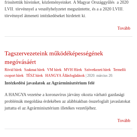
frissítettük híreinket, közleményeinket. A Magyar Országgyűlés a 2020
LVII. törvénnyel a veszélyhelyzetet megszüntette, és a a 2020 LVIII.
törvénnyel átmeneti intézkedéseket hirdetett ki.
(Ko
Tovább
Tagszervezeteink működéképességének
megóvásáért
Rövid hírek
Szakmai hírek
VM hírek
MVH Hírek
Szövetkezeti hírek
Termelői
csoport hírek
TÉSZ hírek
HANGYA Állásfoglalások
|
2020. március 20.
Intézkedési javaslatok az Agrárminisztérium felé
A HANGYA vezetése a koronavírus járvány okozta várható gazdasági
problémák megoldása érdekében az alábbiakban összefoglalt javaslatokat
juttatta el az Agrárminisztérium illetékes vezetőjéhez.
(Ta
Tovább
műk
meg