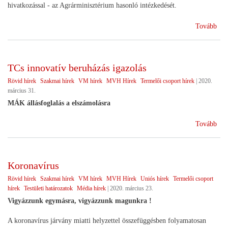
hivatkozással - az Agrárminisztérium hasonló intézkedését.
(Pá
Tovább
hat
elő
els
TCs innovatív beruházás igazolás
kön
Rövid hírek
Szakmai hírek
VM hírek
MVH Hírek
Termelői csoport hírek
|
2020.
március 31.
MÁK állásfoglalás a elszámolásra
(TC
Tovább
inn
ber
iga
Koronavírus
Rövid hírek
Szakmai hírek
VM hírek
MVH Hírek
Uniós hírek
Termelői csoport
hírek
Testületi határozatok
Média hírek
|
2020. március 23.
Vigyázzunk egymásra, vigyázzunk magunkra !
A koronavírus járvány miatti helyzettel összefüggésben folyamatosan