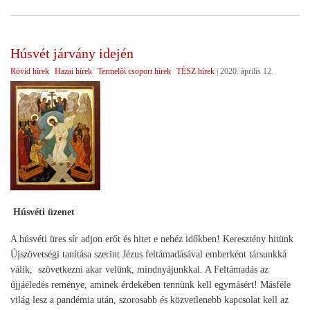
int
az
ága
Húsvét járvány idején
sze
Rövid hírek
Hazai hírek
Termelői csoport hírek
TÉSZ hírek
|
2020. április 12.
érd
Húsvéti üzenet
A húsvéti üres sír adjon erőt és hitet e nehéz időkben! Keresztény hitünk
Újszövetségi tanítása szerint Jézus feltámadásával emberként társunkká
válik, szövetkezni akar velünk, mindnyájunkkal. A Feltámadás az
újjáéledés reménye, aminek érdekében tennünk kell egymásért! Másféle
világ lesz a pandémia után, szorosabb és közvetlenebb kapcsolat kell az