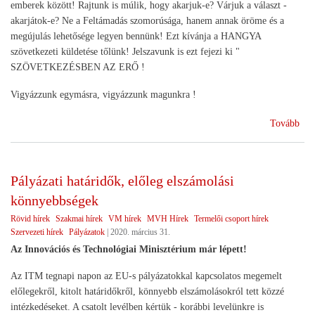
emberek között! Rajtunk is múlik, hogy akarjuk-e? Várjuk a választ -
akarjátok-e? Ne a Feltámadás szomorúsága, hanem annak öröme és a
megújulás lehetősége legyen bennünk! Ezt kívánja a HANGYA
szövetkezeti küldetése tőlünk! Jelszavunk is ezt fejezi ki "
SZÖVETKEZÉSBEN AZ ERŐ !
Vigyázzunk egymásra, vigyázzunk magunkra !
(Hú
Tovább
jár
ide
)
Pályázati határidők, előleg elszámolási
könnyebbségek
Rövid hírek
Szakmai hírek
VM hírek
MVH Hírek
Termelői csoport hírek
Szervezeti hírek
Pályázatok
|
2020. március 31.
Az Innovációs és Technológiai Minisztérium már lépett!
Az ITM tegnapi napon az EU-s pályázatokkal kapcsolatos megemelt
előlegekről, kitolt határidőkről, könnyebb elszámolásokról tett közzé
intézkedéseket. A csatolt levélben kértük - korábbi levelünkre is