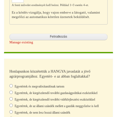
A fenti művelet eredményét kell beírni. Például 1+3 esetén 4-et.
Ez a kérdés vizsgálja, hogy vajon ember-e a látogató, valamint
megelőzi az automatikus kéretlen üzenetek beküldését.
Manage existing
Honlapunkon közzétettük a HANGYA javaslatát a jövő
agrárprogramjához. Egyetért- e az abban foglaltakkal?
Választások
Egyetértek és megvalósítandónak tartom
Egyetértek, de kiegészítendő további gazdaságpolitikai eszközökkel
Egyetértek, de kiegészítendő további vidékfejlesztési eszközökkel
Egyetértek, de az állami szándék mellett a gazdák meggyőzése is kell
Egyetértek, de nem lesz hozzá állami szándék