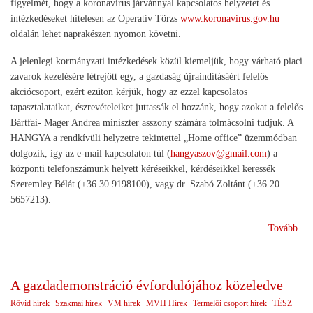
figyelmét, hogy a koronavírus járvánnyal kapcsolatos helyzetet és
intézkedéseket hitelesen az Operatív Törzs
www.koronavirus.gov.hu
oldalán lehet naprakészen nyomon követni.
A jelenlegi kormányzati intézkedések közül kiemeljük, hogy várható piaci
zavarok kezelésére létrejött egy, a gazdaság újraindításáért felelős
akciócsoport, ezért ezúton kérjük, hogy az ezzel kapcsolatos
tapasztalataikat, észrevételeiket juttassák el hozzánk, hogy azokat a felelős
Bártfai- Mager Andrea miniszter asszony számára tolmácsolni tudjuk. A
HANGYA a rendkívüli helyzetre tekintettel „Home office” üzemmódban
dolgozik, így az e-mail kapcsolaton túl (
hangyaszov@gmail.com
) a
központi telefonszámunk helyett kéréseikkel, kérdéseikkel keressék
Szeremley Bélát (+36 30 9198100), vagy dr. Szabó Zoltánt (+36 20
5657213).
(Fe
Tovább
A gazdademonstráció évfordulójához közeledve
Rövid hírek
Szakmai hírek
VM hírek
MVH Hírek
Termelői csoport hírek
TÉSZ