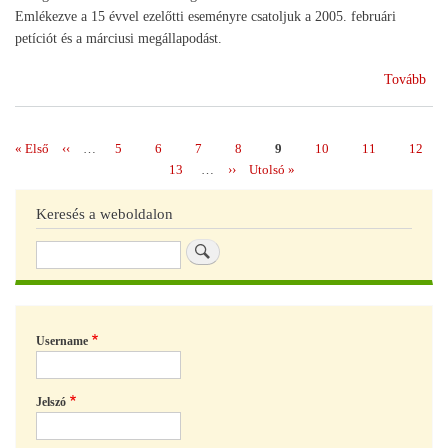
Emlékezve a 15 évvel ezelőtti eseményre csatoljuk a 2005. februári
petíciót és a márciusi megállapodást.
(A
Tovább
gaz
évf
köz
Első
« Első
Előző
‹‹
…
Page
5
Page
6
Page
7
Page
8
Page
9
Page
10
Page
11
Page
12
Oldalszámozás
oldal
oldal
Page
13
…
Következő
››
Utolsó
Utolsó »
oldal
oldal
Keresés a weboldalon
Keresés
Username
Jelszó