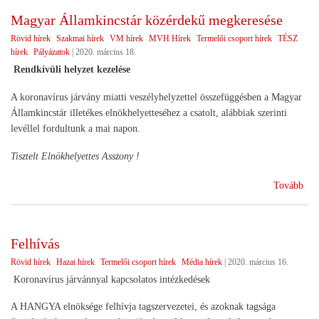
Magyar Államkincstár közérdekű megkeresése
Rövid hírek
Szakmai hírek
VM hírek
MVH Hírek
Termelői csoport hírek
TÉSZ
hírek
Pályázatok
|
2020. március 18.
Rendkívüli helyzet kezelése
A koronavírus járvány miatti veszélyhelyzettel összefüggésben a Magyar
Államkincstár illetékes elnökhelyetteséhez a csatolt, alábbiak szerinti
levéllel fordultunk a mai napon.
Tisztelt Elnökhelyettes Asszony !
(Ma
Tovább
Áll
köz
meg
Felhívás
Rövid hírek
Hazai hírek
Termelői csoport hírek
Média hírek
|
2020. március 16.
Koronavírus járvánnyal kapcsolatos intézkedések
A HANGYA elnöksége felhívja tagszervezetei, és azoknak tagsága