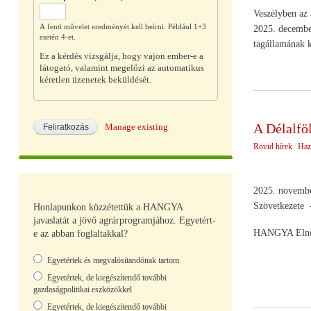
Veszélyben az 
A fenti művelet eredményét kell beírni. Például 1+3
2025. december
esetén 4-et.
tagállamának k
Ez a kérdés vizsgálja, hogy vajon ember-e a
látogató, valamint megelőzi az automatikus
kéretlen üzenetek beküldését.
A Délalfö
Manage existing
Rövid hírek
Haz
2025. november
Szövetkezete -
Honlapunkon közzétettük a HANGYA
javaslatát a jövő agrárprogramjához. Egyetért-
HANGYA Elnö
e az abban foglaltakkal?
Választások
Egyetértek és megvalósítandónak tartom
Egyetértek, de kiegészítendő további
gazdaságpolitikai eszközökkel
Egyetértek, de kiegészítendő további