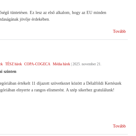
őségű tüntetésen. Ez lesz az első alkalom, hogy az EU minden
zdaságának jövője érdekében.
(Agrá
Tovább
Brüss
ek
TÉSZ hírek
COPA-COGECA
Média hírek
|
2025. november 21.
i szinten
góriában értékelt 11 díjazott szövetkezet között a Délalföldi Kertészek
óriában elnyerte a rangos elismerést. A szép sikerhez gratulálunk!
(A
Tovább
Délal