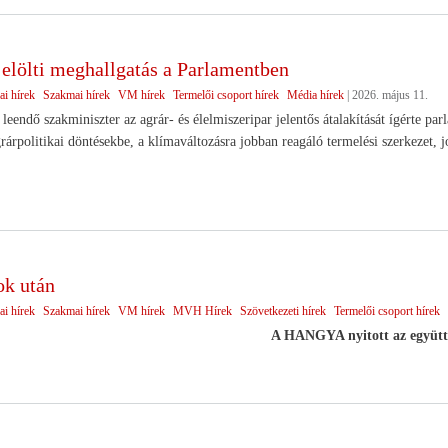
jelölti meghallgatás a Parlamentben
ai hírek
Szakmai hírek
VM hírek
Termelői csoport hírek
Média hírek
|
2026. május 11.
leendő szakminiszter az agrár- és élelmiszeripar jelentős átalakítását ígérte p
rárpolitikai döntésekbe, a klímaváltozásra jobban reagáló termelési szerkezet, j
ok után
ai hírek
Szakmai hírek
VM hírek
MVH Hírek
Szövetkezeti hírek
Termelői csoport hírek
A HANGYA nyitott az együt