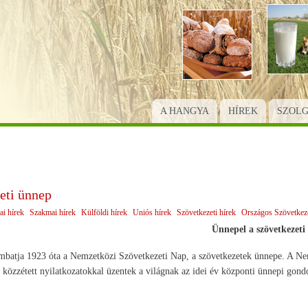
Ugrás
a
tartalomra
A HANGYA
HÍREK
SZOL
eti ünnep
ai hírek
Szakmai hírek
Külföldi hírek
Uniós hírek
Szövetkezeti hírek
Országos Szövetkeze
Ünnepel a szövetkezeti 
ombatja 1923 óta a Nemzetközi Szövetkezeti Nap, a szövetkezetek ünnepe. A Ne
közzétett nyilatkozatokkal üzentek a világnak az idei év központi ünnepi gondol