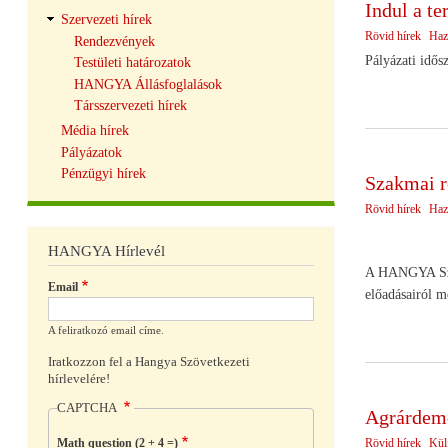
Indul a te
Szervezeti hírek
Rövid hírek
Haz
Rendezvények
Pályázati idős
Testületi határozatok
HANGYA Állásfoglalások
Társszervezeti hírek
Média hírek
Pályázatok
Pénzügyi hírek
Szakmai r
Rövid hírek
Haz
HANGYA Hírlevél
A HANGYA Szöve
Email
előadásairól m
A feliratkozó email címe.
Iratkozzon fel a Hangya Szövetkezeti
hírlevelére!
CAPTCHA
Agrárdemo
Rövid hírek
Külf
Math question (2 + 4 =)