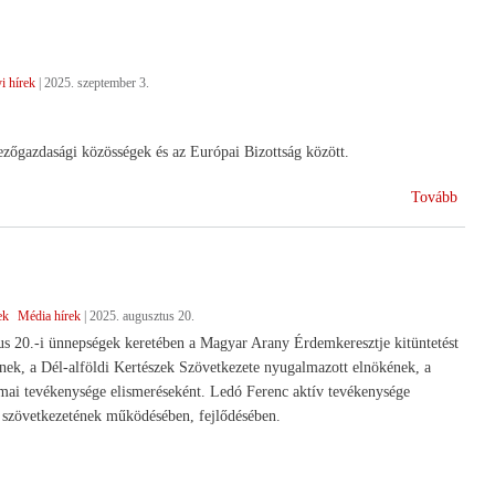
Kerté
Szöve
sikere
i hírek
|
2025. szeptember 3.
zőgazdasági közösségek és az Európai Bizottság között.
(Küsz
Tovább
az
EU-
Merco
megál
ek
Média hírek
|
2025. augusztus 20.
s 20.-i ünnepségek keretében a Magyar Arany Érdemkeresztje kitüntetést
k, a Dél-alföldi Kertészek Szövetkezete nyugalmazott elnökének, a
zakmai tevékenysége elismeréseként. Ledó Ferenc aktív tevékenysége
szövetkezetének működésében, fejlődésében.