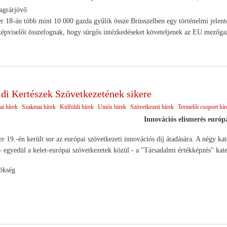
agrárjövő
 18-án több mint 10 000 gazda gyűlik össze Brüsszelben egy történelmi jelent
épviselői összefognak, hogy sürgős intézkedéseket követeljenek az EU mezőga
ldi Kertészek Szövetkezetének sikere
ai hírek
Szakmai hírek
Külföldi hírek
Uniós hírek
Szövetkezeti hírek
Termelői csoport hír
Innovációs elismerés európa
 19.-én került sor az európai szövetkezeti innovációs díj átadására. A négy kate
 egyedül a kelet-európai szövetkezetek közül - a "Társadalmi értékképzés" kateg
kség