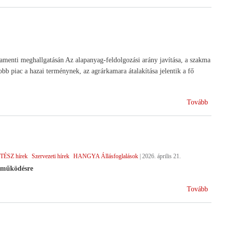
ünnep
arlamenti meghallgatásán Az alapanyag-feldolgozási arány javítása, a szakma
obb piac a hazai terménynek, az agrárkamara átalakítása jelentik a fő
(Minis
Tovább
megha
a
Parla
TÉSZ hírek
Szervezeti hírek
HANGYA Állásfoglalások
|
2026. április 21.
tműködésre
(Vála
Tovább
után)