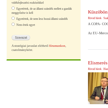
vidékfejlesztési eszközökkel
Egyetértek, de az állami szándék mellett a gazdák
Küszöbön 
meggyőzése is kell
Rövid hírek
Sza
Egyetértek, de nem lesz hozzá állami szándék
A COPA- COGEC
Nem értek egyet
Az EU–Mercosur
A stratégiai javaslat elérhető
fórumunkon
,
csatolmányként.
Elismerés
Rövid hírek
Haz