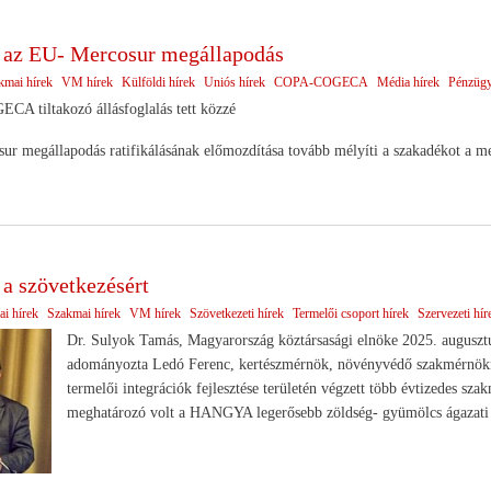
az EU- Mercosur megállapodás
kmai hírek
VM hírek
Külföldi hírek
Uniós hírek
COPA-COGECA
Média hírek
Pénzügy
A tiltakozó állásfoglalás tett közzé
 megállapodás ratifikálásának előmozdítása tovább mélyíti a szakadékot a me
 a szövetkezésért
ai hírek
Szakmai hírek
VM hírek
Szövetkezeti hírek
Termelői csoport hírek
Szervezeti hír
Dr. Sulyok Tamás, Magyarország köztársasági elnöke 2025. augusztu
adományozta Ledó Ferenc, kertészmérnök, növényvédő szakmérnökne
termelői integrációk fejlesztése területén végzett több évtizedes s
meghatározó volt a HANGYA legerősebb zöldség- gyümölcs ágazati 