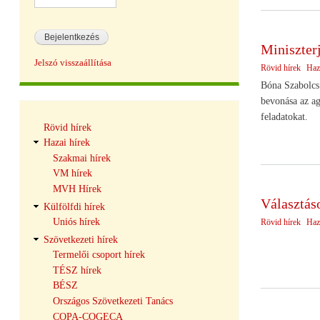
Miniszter
Jelszó visszaállítása
Rövid hírek
Haz
Bóna Szabolcs 
bevonása az ag
feladatokat.
Hírek
Rövid hírek
navigáció
Hazai hírek
Szakmai hírek
VM hírek
MVH Hírek
Választás
Külfölfdi hírek
Uniós hírek
Rövid hírek
Haz
Szövetkezeti hírek
Termelői csoport hírek
TÉSZ hírek
BÉSZ
Országos Szövetkezeti Tanács
COPA-COGECA