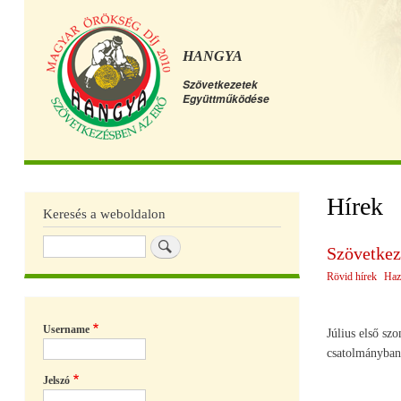
HANGYA
Szövetkezetek
Együttműködése
Főmenü
Hírek
Keresés a weboldalon
Keresés
Szövetkez
Rövid hírek
Haz
Username
Július első sz
csatolmányban 
Jelszó