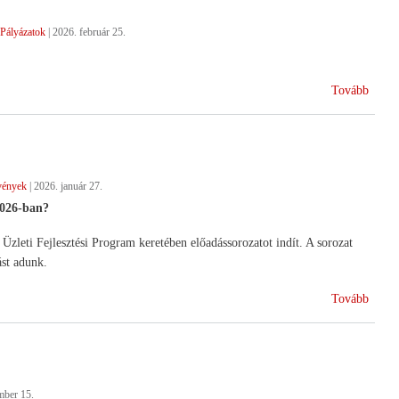
Pályázatok
|
2026. február 25.
(Indu
Tovább
a
terme
csopo
intézk
vények
|
2026. január 27.
026-ban?
eti Fejlesztési Program keretében előadássorozatot indít. A sorozat
ást adunk.
(Szak
Tovább
rende
mber 15.