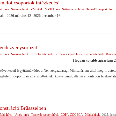
rmelői csoportok intézkedés!
ai hírek
Szakmai hírek
VM hírek
MVH Hírek
Szövetkezeti hírek
Termelői csoport hírek
zak : 2026.március 12- 2026.december 16.
endezvénysorozat
ai hírek
Szakmai hírek
Szövetkezeti hírek
Termelői csoport hírek
Szervezeti hírek
Rendez
Hogyan tovább agrárium 2
tkezeti Együttműködés a Nemzetgazdasági Minisztérium által meghirdetett Üzl
egfelelő időpontban az érintetteknek közvetlenül, illetve a honlapon tájékoztat
nstráció Brüsszelben
öldi hírek
Uniós hírek
Termelői csoport hírek
COPA-COGECA
Média hírek
|
2025. dece