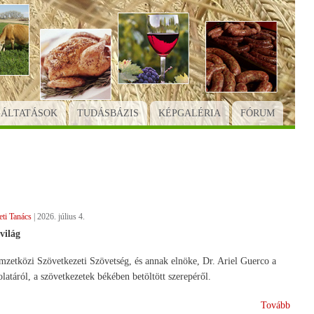
GÁLTATÁSOK
TUDÁSBÁZIS
KÉPGALÉRIA
FÓRUM
ti Tanács
|
2026. július 4.
világ
mzetközi Szövetkezeti Szövetség, és annak elnöke, Dr. Ariel Guerco a
atáról, a szövetkezetek békében betöltött szerepéről.
(Szöv
Tovább