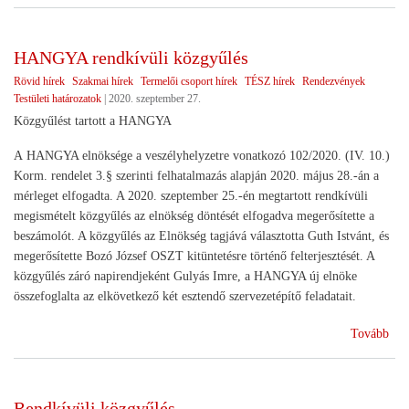
KA
jöv
HANGYA rendkívüli közgyűlés
Rövid hírek
Szakmai hírek
Termelői csoport hírek
TÉSZ hírek
Rendezvények
Testületi határozatok
|
2020. szeptember 27.
Közgyűlést tartott a HANGYA
A HANGYA elnöksége a veszélyhelyzetre vonatkozó 102/2020. (IV. 10.)
Korm. rendelet 3.§ szerinti felhatalmazás alapján 2020. május 28.-án a
mérleget elfogadta. A 2020. szeptember 25.-én megtartott rendkívüli
megismételt közgyűlés az elnökség döntését elfogadva megerősítette a
beszámolót. A közgyűlés az Elnökség tagjává választotta Guth Istvánt, és
megerősítette Bozó József OSZT kitüntetésre történő felterjesztését. A
közgyűlés záró napirendjeként Gulyás Imre, a HANGYA új elnöke
összefoglalta az elkövetkező két esztendő szervezetépítő feladatait.
(H
Tovább
ren
köz
Rendkívüli közgyűlés