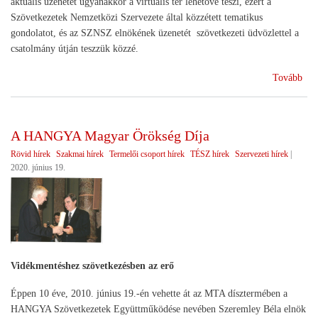
aktuális üzenetét ugyanakkor a virtuális tér lehetővé teszi, ezért a
Szövetkezetek Nemzetközi Szervezete által közzétett tematikus
gondolatot, és az SZNSZ elnökének üzenetét szövetkezeti üdvözlettel a
csatolmány útján teszzük közzé.
(Júl
Tovább
4.
Szö
Vil
A HANGYA Magyar Örökség Díja
Rövid hírek
Szakmai hírek
Termelői csoport hírek
TÉSZ hírek
Szervezeti hírek
|
2020. június 19.
Vidékmentéshez szövetkezésben az erő
Éppen 10 éve, 2010. június 19.-én vehette át az MTA dísztermében a
HANGYA Szövetkezetek Együttműködése nevében Szeremley Béla elnök