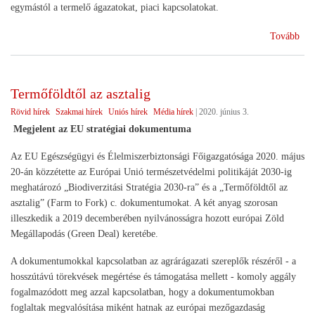
egymástól a termelő ágazatokat, piaci kapcsolatokat.
(10
Tovább
év
utá
Tri
Termőföldtől az asztalig
eml
Rövid hírek
Szakmai hírek
Uniós hírek
Média hírek
|
2020. június 3.
Megjelent az EU stratégiai dokumentuma
Az EU Egészségügyi és Élelmiszerbiztonsági Főigazgatósága 2020. május
20-án közzétette az Európai Unió természetvédelmi politikáját 2030-ig
meghatározó „Biodiverzitási Stratégia 2030-ra” és a „Termőföldtől az
asztalig” (Farm to Fork) c. dokumentumokat. A két anyag szorosan
illeszkedik a 2019 decemberében nyilvánosságra hozott európai Zöld
Megállapodás (Green Deal) keretébe.
A dokumentumokkal kapcsolatban az agrárágazati szereplők részéről - a
hosszútávú törekvések megértése és támogatása mellett - komoly aggály
fogalmazódott meg azzal kapcsolatban, hogy a dokumentumokban
foglaltak megvalósítása miként hatnak az európai mezőgazdaság