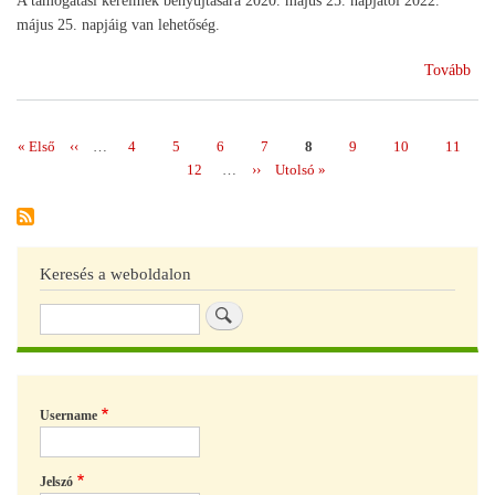
A támogatási kérelmek benyújtására 2020. május 25. napjától 2022.
május 25. napjáig van lehetőség.
(Ös
Tovább
a
kor
a
Első
« Első
Előző
‹‹
…
Page
4
Page
5
Page
6
Page
7
Page
8
Page
9
Page
10
Page
11
Oldalszámozás
ter
oldal
oldal
Page
12
…
Következő
››
Utolsó
Utolsó »
sze
oldal
oldal
létr
Keresés a weboldalon
Keresés
Username
Jelszó