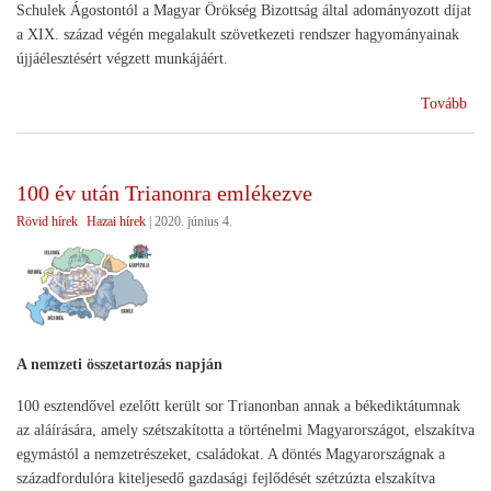
Schulek Ágostontól a Magyar Örökség Bizottság által adományozott díjat
a XIX. század végén megalakult szövetkezeti rendszer hagyományainak
újjáélesztésért végzett munkájáért.
(A
Tovább
HA
Mag
Örö
100 év után Trianonra emlékezve
Díj
Rövid hírek
Hazai hírek
|
2020. június 4.
)
A nemzeti összetartozás napján
100 esztendővel ezelőtt került sor Trianonban annak a békediktátumnak
az aláírására, amely szétszakította a történelmi Magyarországot, elszakítva
egymástól a nemzetrészeket, családokat. A döntés Magyarországnak a
századfordulóra kiteljesedő gazdasági fejlődését szétzúzta elszakítva