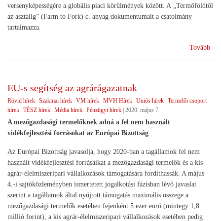
versenyképességére a globális piaci körülmények között. A „Termőföldtől
az asztalig” (Farm to Fork) c. anyag dokumentumait a csatolmány
tartalmazza.
(Te
Tovább
az
aszt
EU-s segítség az agrárágazatnak
Rövid hírek
Szakmai hírek
VM hírek
MVH Hírek
Uniós hírek
Termelői csoport
hírek
TÉSZ hírek
Média hírek
Pénzügyi hírek
|
2020. május 7.
A mezőgazdasági termelőknek adná a fel nem használt
vidékfejlesztési forrásokat az Európai Bizottság
Az Európai Bizottság javasolja, hogy 2020-ban a tagállamok fel nem
használt vidékfejlesztési forrásaikat a mezőgazdasági termelők és a kis
agrár-élelmiszeripari vállalkozások támogatására fordíthassák. A május
4.-i sajtóközleményben ismertetett jogalkotási fázisban lévő javaslat
szerint a tagállamok által nyújtott támogatás maximális összege a
mezőgazdasági termelők esetében fejenként 5 ezer euró (mintegy 1,8
millió forint), a kis agrár-élelmiszeripari vállalkozások esetében pedig