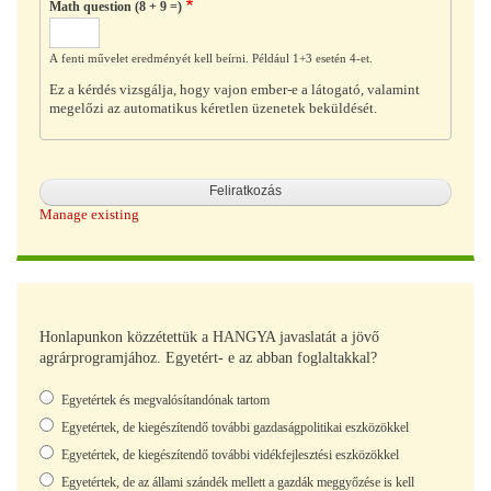
Math question (8 + 9 =)
A fenti művelet eredményét kell beírni. Például 1+3 esetén 4-et.
Ez a kérdés vizsgálja, hogy vajon ember-e a látogató, valamint
megelőzi az automatikus kéretlen üzenetek beküldését.
Manage existing
Honlapunkon közzétettük a HANGYA javaslatát a jövő
agrárprogramjához. Egyetért- e az abban foglaltakkal?
Választások
Egyetértek és megvalósítandónak tartom
Egyetértek, de kiegészítendő további gazdaságpolitikai eszközökkel
Egyetértek, de kiegészítendő további vidékfejlesztési eszközökkel
Egyetértek, de az állami szándék mellett a gazdák meggyőzése is kell