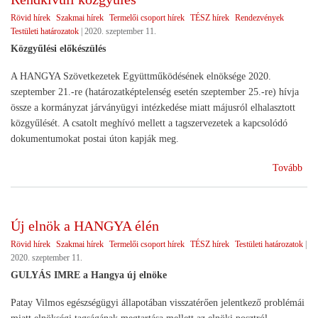
Rövid hírek
Szakmai hírek
Termelői csoport hírek
TÉSZ hírek
Rendezvények
Testületi határozatok
|
2020. szeptember 11.
Közgyűlési előkészülés
A HANGYA Szövetkezetek Együttműködésének elnöksége 2020.
szeptember 21.-re (határozatképtelenség esetén szeptember 25.-re) hívja
össze a kormányzat járványügyi intézkedése miatt májusról elhalasztott
közgyűlését. A csatolt meghívó mellett a tagszervezetek a kapcsolódó
dokumentumokat postai úton kapják meg.
(Re
Tovább
köz
Új elnök a HANGYA élén
Rövid hírek
Szakmai hírek
Termelői csoport hírek
TÉSZ hírek
Testületi határozatok
|
2020. szeptember 11.
GULYÁS IMRE a Hangya új elnöke
Patay Vilmos egészségügyi állapotában visszatérően jelentkező problémái