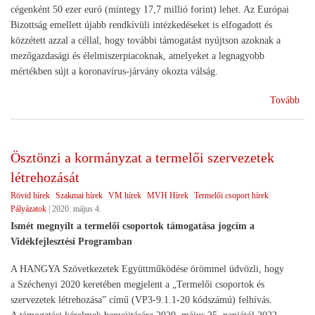
cégenként 50 ezer euró (mintegy 17,7 millió forint) lehet. Az Európai
Bizottság emellett újabb rendkívüli intézkedéseket is elfogadott és
közzétett azzal a céllal, hogy további támogatást nyújtson azoknak a
mezőgazdasági és élelmiszerpiacoknak, amelyeket a legnagyobb
mértékben sújt a koronavírus-járvány okozta válság.
(EU
Tovább
s
segí
az
Ösztönzi a kormányzat a termelői szervezetek
agr
létrehozását
Rövid hírek
Szakmai hírek
VM hírek
MVH Hírek
Termelői csoport hírek
Pályázatok
|
2020. május 4.
Ismét megnyílt a termelői csoportok támogatása jogcím a
Vidékfejlesztési Programban
A HANGYA Szövetkezetek Együttműködése örömmel üdvözli, hogy
a Széchenyi 2020 keretében megjelent a „Termelői csoportok és
szervezetek létrehozása” című (VP3-9.1.1-20 kódszámú) felhívás.