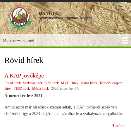
Ugrás
a
HANGYA
tartalomra
Szövetkezetek
Együttműködése
Mutatás — Főmenü
Főmenü
SZOLGÁLTATÁSOK
KÉPGALÉRIA
TUDÁSBÁZIS
A HANGYA
FÓRUM
HÍREK
Rövid hírek
A KAP jövőképe
Rövid hírek
Szakmai hírek
VM hírek
MVH Hírek
Uniós hírek
Termelői csoport
hírek
TÉSZ hírek
Média hírek
|
2020. november 27.
Átmeneti év lesz 2021
Amint arról már híradások számot adtak, a KAP jövőjéről szóló vita
elhúzódik, így a 2021 elejére nem zárulhat le a szabályozás megalkotása.
(A
Tovább