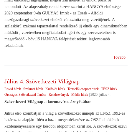
miatt elnökségi tagságának megtartása mellett az elnöki posztról
lemondott. Az alapszabály rendelkezése szerint a HANGYA elnöksége
2020 szeptember 9-én GULYÁS Imrét - az Észak - Alföldi
mezőgazdasági szövetkezet elnökét választotta meg vezetőjének. A
széleskörű szakmai tapasztalattal rendelkező új elnök egy dinamikusabban
működő , vezetésében megfiatalodást igért és egy szervezeteiben is
megerősödő - bővülő HANGYA felépítését tekinti legfontosabb
feladatának.
(Új
Tovább
eln
a
HA
Július 4. Szövetkezeti Világnap
élé
Rövid hírek
Szakmai hírek
Külföldi hírek
Termelői csoport hírek
TÉSZ hírek
Országos Szövetkezeti Tanács
Rendezvények
Média hírek
|
2020. július 4.
Szövetkezeti Világnap a koronavírus árnyékában
Július első szombatján a világ a szövetkezőket ünnepli az ENSZ 1992-es
határozata alapján. Idén a hazai megemlékezésre az OSZT elnökének
kezdeményezésére egy későbbi időpontban kerül sor. A szövetkezők ezévi