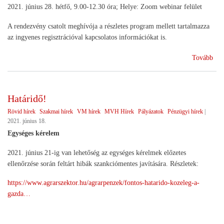
2021. június 28. hétfő, 9.00-12.30 óra; Helye: Zoom webinar felület
A rendezvény csatolt meghívója a részletes program mellett tartalmazza
az ingyenes regisztrációval kapcsolatos információkat is.
(Ko
Tovább
a
gén
koc
Határidő!
Rövid hírek
Szakmai hírek
VM hírek
MVH Hírek
Pályázatok
Pénzügyi hírek
|
2021. június 18.
Egységes kérelem
2021. június 21-ig van lehetőség az egységes kérelmek előzetes
ellenőrzése során feltárt hibák szankciómentes javítására. Részletek:
https://www.agrarszektor.hu/agrarpenzek/fontos-hatarido-kozeleg-a-
gazda…