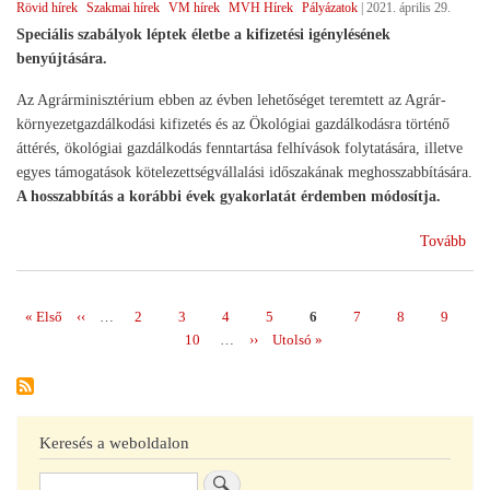
Rövid hírek
Szakmai hírek
VM hírek
MVH Hírek
Pályázatok
|
2021. április 29.
Speciális szabályok léptek életbe a kifizetési igénylésének
benyújtására.
Az Agrárminisztérium ebben az évben lehetőséget teremtett az Agrár-
környezetgazdálkodási kifizetés és az Ökológiai gazdálkodásra történő
áttérés, ökológiai gazdálkodás fenntartása felhívások folytatására, illetve
egyes támogatások kötelezettségvállalási időszakának meghosszabbítására.
A hosszabbítás a korábbi évek gyakorlatát érdemben módosítja.
(Mó
Tovább
az
agr
kör
Első
« Első
Előző
‹‹
…
Page
2
Page
3
Page
4
Page
5
Page
6
Page
7
Page
8
Page
9
Oldalszámozás
és
oldal
oldal
Page
10
…
Következő
››
Utolsó
Utolsó »
öko
oldal
oldal
gaz
tám
)
Keresés a weboldalon
Keresés