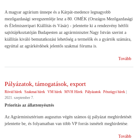
A magyar agrárium ünnepe és a Kárpát-medence legnagyobb
mezőgazdasági seregszemléje lesz a 80. OMÉK (Országos Mezőgazdasági
és Élelmiszeripari Kiállítás és Vásár) - jelentette ki a rendezvény hétfői
sajtótájékoztatóján Budapesten az agrárminiszter.Nagy István szerint a
kiállítás kiváló bemutatkozási lehetőség a termelők és a gyártók számára,
egyúttal az agrárkérdések jelentős szakmai fóruma is.
(O
Tovább
202
Pályázatok, támogatások, export
Rövid hírek
Szakmai hírek
VM hírek
MVH Hírek
Pályázatok
Pénzügyi hírek
|
2021. szeptember 7.
Prioritás az állattenyésztés
Az Agrárminisztérium augusztus végén számos új pályázat meghirdetését
jelentette be, és folyamatban van több VP forrás ismételt meghirdetése.
(Pá
Tovább