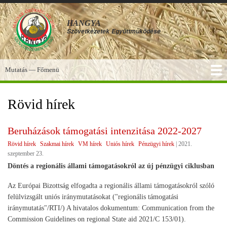
Ugrás
a
HANGYA
tartalomra
Szövetkezetek
Együttműködése
Mutatás — Főmenü
Főmenü
SZOLGÁLTATÁSOK
KÉPGALÉRIA
TUDÁSBÁZIS
A HANGYA
FÓRUM
HÍREK
Rövid hírek
Beruházások támogatási intenzitása 2022-2027
Rövid hírek
Szakmai hírek
VM hírek
Uniós hírek
Pénzügyi hírek
|
2021.
szeptember 23.
Döntés a regionális állami támogatásokról az új pénzügyi ciklusban
Az Európai Bizottság elfogadta a regionális állami támogatásokról szóló
felülvizsgált uniós iránymutatásokat ("regionális támogatási
iránymutatás"/RTI/) A hivatalos dokumentum: Communication from the
Commission Guidelines on regional State aid 2021/C 153/01).