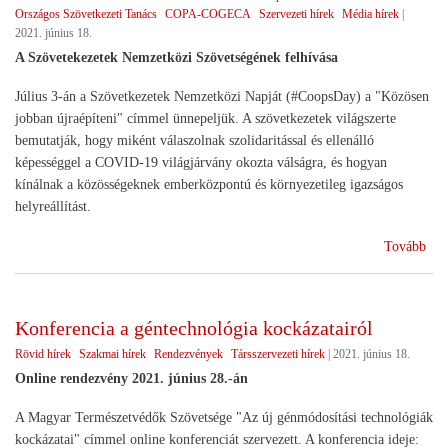
Országos Szövetkezeti Tanács
COPA-COGECA
Szervezeti hírek
Média hírek
|
2021. június 18.
A Szövetekezetek Nemzetközi Szövetségének felhívása
Július 3-án a Szövetkezetek Nemzetközi Napját (#CoopsDay) a "Közösen
jobban újraépíteni" címmel ünnepeljük. A szövetkezetek világszerte
bemutatják, hogy miként válaszolnak szolidaritással és ellenálló
képességgel a COVID-19 világjárvány okozta válságra, és hogyan
kínálnak a közösségeknek emberközpontú és környezetileg igazságos
helyreállítást.
(Id
Tovább
júli
3.
a
Konferencia a géntechnológia kockázatairól
szö
Rövid hírek
Szakmai hírek
Rendezvények
Társszervezeti hírek
|
2021. június 18.
vil
Online rendezvény 2021. június 28.-án
A Magyar Természetvédők Szövetsége "Az új génmódosítási technológiák
kockázatai" címmel online konferenciát szervezett. A konferencia ideje: