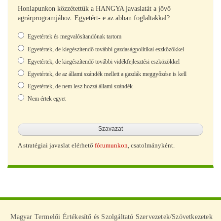
Honlapunkon közzétettük a HANGYA javaslatát a jövő
agrárprogramjához. Egyetért- e az abban foglaltakkal?
Választások
Egyetértek és megvalósítandónak tartom
Egyetértek, de kiegészítendő további gazdaságpolitikai eszközökkel
Egyetértek, de kiegészítendő további vidékfejlesztési eszközökkel
Egyetértek, de az állami szándék mellett a gazdák meggyőzése is kell
Egyetértek, de nem lesz hozzá állami szándék
Nem értek egyet
A stratégiai javaslat elérhető
fórumunkon
, csatolmányként.
Magyar Termelői Értékesítő és Szolgáltató Szervezetek/Szövetkezetek