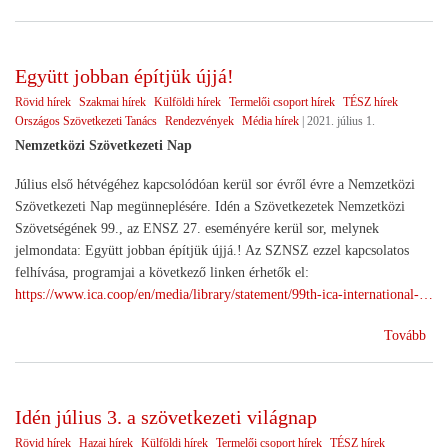
tám
exp
)
Együtt jobban építjük újjá!
Rövid hírek
Szakmai hírek
Külföldi hírek
Termelői csoport hírek
TÉSZ hírek
Országos Szövetkezeti Tanács
Rendezvények
Média hírek
|
2021. július 1.
Nemzetközi Szövetkezeti Nap
Július első hétvégéhez kapcsolódóan kerül sor évről évre a Nemzetközi
Szövetkezeti Nap megünneplésére. Idén a Szövetkezetek Nemzetközi
Szövetségének 99., az ENSZ 27. eseményére kerül sor, melynek
jelmondata: Együtt jobban építjük újjá.! Az SZNSZ ezzel kapcsolatos
felhívása, programjai a következő linken érhetők el:
https://www.ica.coop/en/media/library/statement/99th-ica-international-…
(Eg
Tovább
job
épí
újjá
Idén július 3. a szövetkezeti világnap
Rövid hírek
Hazai hírek
Külföldi hírek
Termelői csoport hírek
TÉSZ hírek