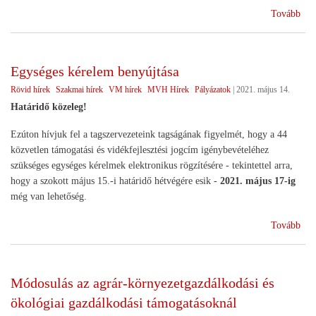
(Ha
Tovább
Egységes kérelem benyújtása
Rövid hírek
Szakmai hírek
VM hírek
MVH Hírek
Pályázatok
|
2021. május 14.
Határidő közeleg!
Ezúton hívjuk fel a tagszervezeteink tagságának figyelmét, hogy a 44
közvetlen támogatási és vidékfejlesztési jogcím igénybevételéhez
szükséges egységes kérelmek elektronikus rögzítésére - tekintettel arra,
hogy a szokott május 15.-i határidő hétvégére esik -
2021. május 17-ig
még van lehetőség.
(Eg
Tovább
kér
ben
Módosulás az agrár-környezetgazdálkodási és
ökológiai gazdálkodási támogatásoknál