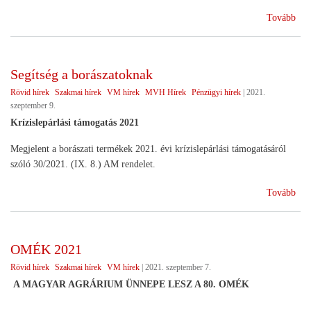
(Be
Tovább
tám
inte
202
Segítség a borászatoknak
202
Rövid hírek
Szakmai hírek
VM hírek
MVH Hírek
Pénzügyi hírek
|
2021.
szeptember 9.
Krízislepárlási támogatás 2021
Megjelent a borászati termékek 2021. évi krízislepárlási támogatásáról
szóló 30/2021. (IX. 8.) AM rendelet.
(Se
Tovább
a
bor
OMÉK 2021
Rövid hírek
Szakmai hírek
VM hírek
|
2021. szeptember 7.
A MAGYAR AGRÁRIUM ÜNNEPE LESZ A 80. OMÉK