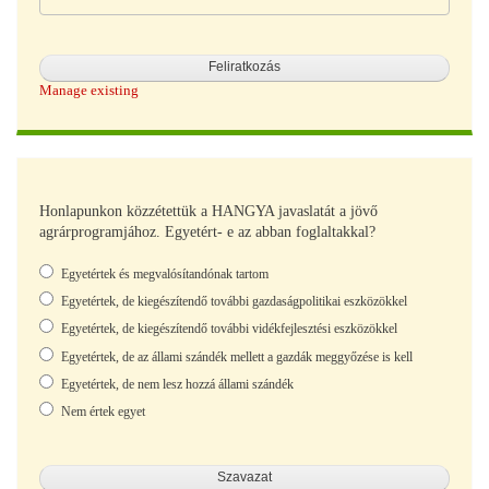
Manage existing
Honlapunkon közzétettük a HANGYA javaslatát a jövő
agrárprogramjához. Egyetért- e az abban foglaltakkal?
Választások
Egyetértek és megvalósítandónak tartom
Egyetértek, de kiegészítendő további gazdaságpolitikai eszközökkel
Egyetértek, de kiegészítendő további vidékfejlesztési eszközökkel
Egyetértek, de az állami szándék mellett a gazdák meggyőzése is kell
Egyetértek, de nem lesz hozzá állami szándék
Nem értek egyet