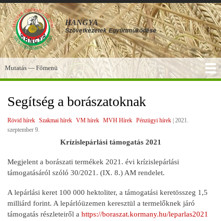
Ugrás
a
HANGYA
tartalomra
Szövetkezetek
Együttműködése
Mutatás — Főmenü
Főmenü
SZOLGÁLTATÁSOK
KÉPGALÉRIA
TUDÁSBÁZIS
A HANGYA
FÓRUM
HÍREK
Segítség a borászatoknak
Rövid hírek
Szakmai hírek
VM hírek
MVH Hírek
Pénzügyi hírek
|
2021.
szeptember 9.
Krízislepárlási támogatás 2021
Megjelent a borászati termékek 2021. évi krízislepárlási
támogatásáról szóló 30/2021. (IX. 8.) AM rendelet.
A lepárlási keret 100 000 hektoliter, a támogatási keretösszeg 1,5
milliárd forint. A lepárlóüzemen keresztül a termelőknek járó
támogatás részleteiről a
https://boraszat.kormany.hu/leparlas2021