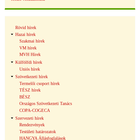
Hírek
Rövid hírek
navigáció
Hazai hírek
Szakmai hírek
VM hírek
MVH Hírek
Külfölfdi hírek
Uniós hírek
Szövetkezeti hírek
Termelői csoport hírek
TÉSZ hírek
BÉSZ
Országos Szövetkezeti Tanács
COPA-COGECA
Szervezeti hírek
Rendezvények
Testületi határozatok
HANGYA Állásfoglalások