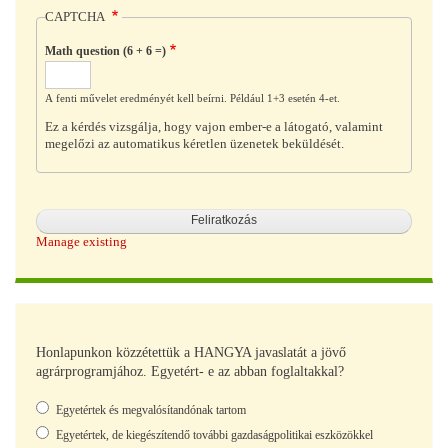
CAPTCHA
Math question (6 + 6 =)
A fenti művelet eredményét kell beírni. Például 1+3 esetén 4-et.
Ez a kérdés vizsgálja, hogy vajon ember-e a látogató, valamint
megelőzi az automatikus kéretlen üzenetek beküldését.
Manage existing
Honlapunkon közzétettük a HANGYA javaslatát a jövő
agrárprogramjához. Egyetért- e az abban foglaltakkal?
Választások
Egyetértek és megvalósítandónak tartom
Egyetértek, de kiegészítendő további gazdaságpolitikai eszközökkel