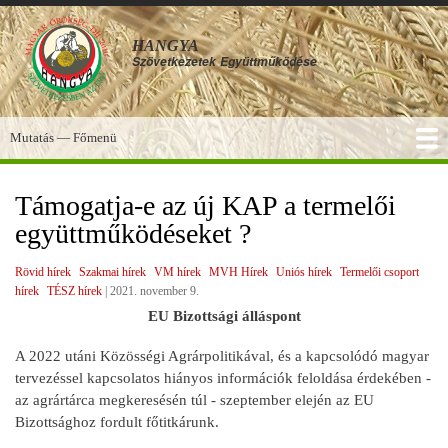
Ugrás
a
HANGYA
tartalomra
Szövetkezetek
Együttműködése
Mutatás — Főmenü
Főmenü
SZOLGÁLTATÁSOK
KÉPGALÉRIA
TUDÁSBÁZIS
A HANGYA
FÓRUM
HÍREK
Támogatja-e az új KAP a termelői
együttműködéseket ?
Rövid hírek
Szakmai hírek
VM hírek
MVH Hírek
Uniós hírek
Termelői csoport
hírek
TÉSZ hírek
|
2021. november 9.
EU Bizottsági álláspont
A 2022 utáni Közösségi Agrárpolitikával, és a kapcsolódó magyar
tervezéssel kapcsolatos hiányos információk feloldása érdekében -
az agrártárca megkeresésén túl - szeptember elején az EU
Bizottsághoz fordult főtitkárunk.