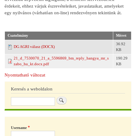
érdekeit, ehhez várjuk észrevételeiket, javaslataikat, amelyeket
egy nyilvános (várhatóan on-line) rendezvényen tekintünk át.
Csatolmány
Méret
36.92
DG AGRI válasz (DOCX)
KB
21_d_7530070_21_a_5596869_bm_reply_hangya_mr_s
190.29
zabo_hu_kt.docx.pdf
KB
Nyomtatható változat
Keresés a weboldalon
Keresés
Username