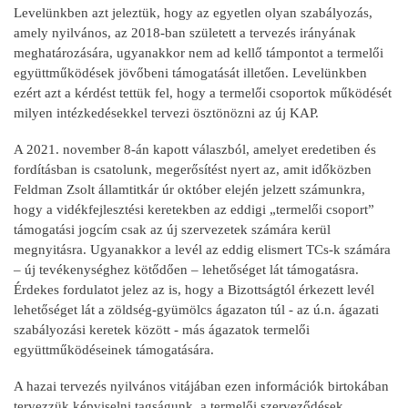
Levelünkben azt jeleztük, hogy az egyetlen olyan szabályozás,
amely nyilvános, az 2018-ban született a tervezés irányának
meghatározására, ugyanakkor nem ad kellő támpontot a termelői
együttműködések jövőbeni támogatását illetően. Levelünkben
ezért azt a kérdést tettük fel, hogy a termelői csoportok működését
milyen intézkedésekkel tervezi ösztönözni az új KAP.
A 2021. november 8-án kapott válaszból, amelyet eredetiben és
fordításban is csatolunk, megerősítést nyert az, amit időközben
Feldman Zsolt államtitkár úr október elején jelzett számunkra,
hogy a vidékfejlesztési keretekben az eddigi „termelői csoport”
támogatási jogcím csak az új szervezetek számára kerül
megnyitásra. Ugyanakkor a levél az eddig elismert TCs-k számára
– új tevékenységhez kötődően – lehetőséget lát támogatásra.
Érdekes fordulatot jelez az is, hogy a Bizottságtól érkezett levél
lehetőséget lát a zöldség-gyümölcs ágazaton túl - az ú.n. ágazati
szabályozási keretek között - más ágazatok termelői
együttműködéseinek támogatására.
A hazai tervezés nyilvános vitájában ezen információk birtokában
tervezzük képviselni tagságunk, a termelői szerveződések