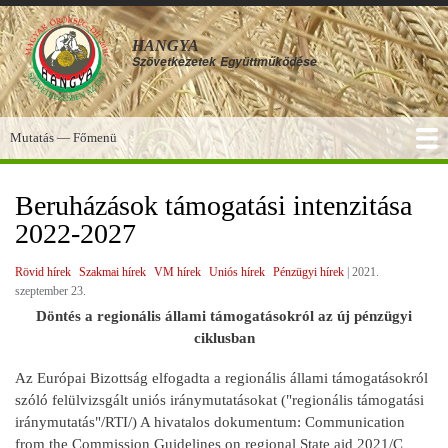
Ugrás
a
HANGYA
tartalomra
Szövetkezetek
Együttműködése
Mutatás — Főmenü
Főmenü
SZOLGÁLTATÁSOK
KÉPGALÉRIA
TUDÁSBÁZIS
A HANGYA
FÓRUM
HÍREK
Beruházások támogatási intenzitása
2022-2027
Rövid hírek
Szakmai hírek
VM hírek
Uniós hírek
Pénzügyi hírek
|
2021.
szeptember 23.
Döntés a regionális állami támogatásokról az új pénzügyi
ciklusban
Az Európai Bizottság elfogadta a regionális állami támogatásokról
szóló felülvizsgált uniós iránymutatásokat ("regionális támogatási
iránymutatás"/RTI/) A hivatalos dokumentum: Communication
from the Commission Guidelines on regional State aid 2021/C