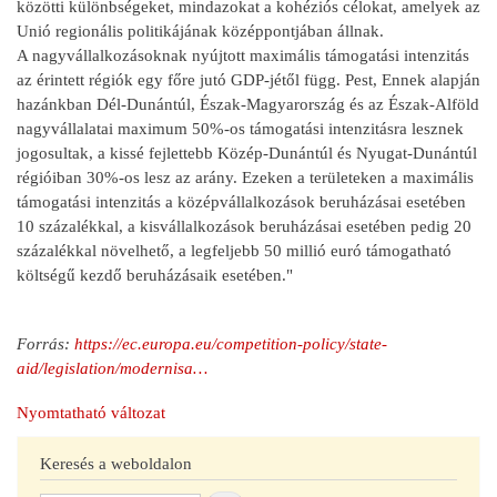
közötti különbségeket, mindazokat a kohéziós célokat, amelyek az
Unió regionális politikájának középpontjában állnak.
A nagyvállalkozásoknak nyújtott maximális támogatási intenzitás
az érintett régiók egy főre jutó GDP-jétől függ. Pest, Ennek alapján
hazánkban Dél-Dunántúl, Észak-Magyarország és az Észak-Alföld
nagyvállalatai maximum 50%-os támogatási intenzitásra lesznek
jogosultak, a kissé fejlettebb Közép-Dunántúl és Nyugat-Dunántúl
régióiban 30%-os lesz az arány. Ezeken a területeken a maximális
támogatási intenzitás a középvállalkozások beruházásai esetében
10 százalékkal, a kisvállalkozások beruházásai esetében pedig 20
százalékkal növelhető, a legfeljebb 50 millió euró támogatható
költségű kezdő beruházásaik esetében."
Forrás:
https://ec.europa.eu/competition-policy/state-
aid/legislation/modernisa…
Nyomtatható változat
Keresés a weboldalon