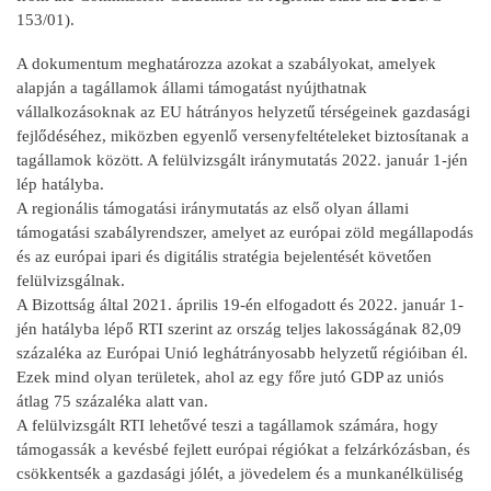
153/01).
A dokumentum meghatározza azokat a szabályokat, amelyek
alapján a tagállamok állami támogatást nyújthatnak
vállalkozásoknak az EU hátrányos helyzetű térségeinek gazdasági
fejlődéséhez, miközben egyenlő versenyfeltételeket biztosítanak a
tagállamok között. A felülvizsgált iránymutatás 2022. január 1-jén
lép hatályba.
A regionális támogatási iránymutatás az első olyan állami
támogatási szabályrendszer, amelyet az európai zöld megállapodás
és az európai ipari és digitális stratégia bejelentését követően
felülvizsgálnak.
A Bizottság által 2021. április 19-én elfogadott és 2022. január 1-
jén hatályba lépő RTI szerint az ország teljes lakosságának 82,09
százaléka az Európai Unió leghátrányosabb helyzetű régióiban él.
Ezek mind olyan területek, ahol az egy főre jutó GDP az uniós
átlag 75 százaléka alatt van.
A felülvizsgált RTI lehetővé teszi a tagállamok számára, hogy
támogassák a kevésbé fejlett európai régiókat a felzárkózásban, és
csökkentsék a gazdasági jólét, a jövedelem és a munkanélküliség