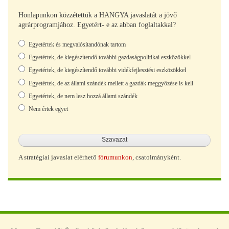
Honlapunkon közzétettük a HANGYA javaslatát a jövő
agrárprogramjához. Egyetért- e az abban foglaltakkal?
Választások
Egyetértek és megvalósítandónak tartom
Egyetértek, de kiegészítendő további gazdaságpolitikai eszközökkel
Egyetértek, de kiegészítendő további vidékfejlesztési eszközökkel
Egyetértek, de az állami szándék mellett a gazdák meggyőzése is kell
Egyetértek, de nem lesz hozzá állami szándék
Nem értek egyet
A stratégiai javaslat elérhető
fórumunkon
, csatolmányként.