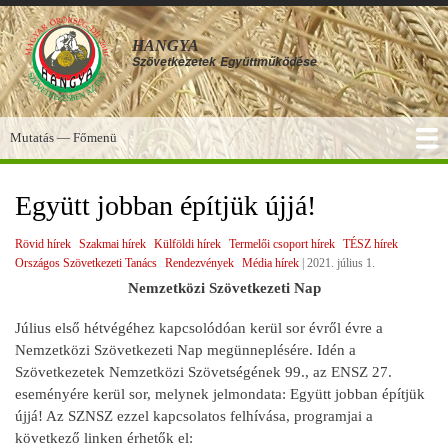
Ugrás
a
HANGYA
tartalomra
Szövetkezetek
Együttműködése
Mutatás — Főmenü
Főmenü
SZOLGÁLTATÁSOK
KÉPGALÉRIA
TUDÁSBÁZIS
A HANGYA
FÓRUM
HÍREK
Együtt jobban építjük újjá!
Rövid hírek
Szakmai hírek
Külföldi hírek
Termelői csoport hírek
TÉSZ hírek
Országos Szövetkezeti Tanács
Rendezvények
Média hírek
|
2021. július 1.
Nemzetközi Szövetkezeti Nap
Július első hétvégéhez kapcsolódóan kerül sor évről évre a
Nemzetközi Szövetkezeti Nap megünneplésére. Idén a
Szövetkezetek Nemzetközi Szövetségének 99., az ENSZ 27.
eseményére kerül sor, melynek jelmondata: Együtt jobban építjük
újjá! Az SZNSZ ezzel kapcsolatos felhívása, programjai a
következő linken érhetők el: