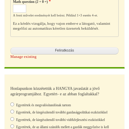
Math question (2 + 0 =)
A fenti művelet eredményét kell beírni. Például 1+3 esetén 4-et.
Ez a kérdés vizsgálja, hogy vajon ember-e a látogató, valamint
megelőzi az automatikus kéretlen üzenetek beküldését.
Manage existing
Honlapunkon közzétettük a HANGYA javaslatát a jövő
agrárprogramjához. Egyetért- e az abban foglaltakkal?
Választások
Egyetértek és megvalósítandónak tartom
Egyetértek, de kiegészítendő további gazdaságpolitikai eszközökkel
Egyetértek, de kiegészítendő további vidékfejlesztési eszközökkel
Egyetértek, de az állami szándék mellett a gazdák meggyőzése is kell