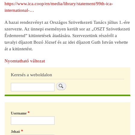
https://www.ica.coop/en/media/library/statement/99th-ica-
international-…
A hazai rendezvényt az Országos Szövetkezeti Tanács július 1.-ére
szervezte. Az ünnepi eseményen került sor az „OSZT Szövetkezeti
Érdemrend” kitüntetések átadására. Szervezetünk részéről a
tavalyi díjazott Bozó József és az idei díjazott Guth István vehette
át a kitüntetést.
Nyomtatható változat
Keresés a weboldalon
Keresés
Username
Jelszó