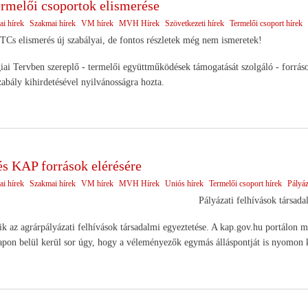
ermelői csoportok elismerése
ai hírek
Szakmai hírek
VM hírek
MVH Hírek
Szövetkezeti hírek
Termelői csoport hírek
TCs elismerés új szabályai, de fontos részletek még nem ismeretek!
ai Tervben szereplő - termelői együttműködések támogatását szolgáló - források
zabály kihirdetésével nyilvánosságra hozta.
és KAP források elérésére
ai hírek
Szakmai hírek
VM hírek
MVH Hírek
Uniós hírek
Termelői csoport hírek
Pályá
Pályázati felhívások társada
k az agrárpályázati felhívások társadalmi egyeztetése. A kap.gov.hu portálon m
apon belül kerül sor úgy, hogy a véleményezők egymás álláspontját is nyomon 