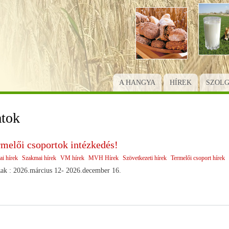
Ugrás
a
tartalomra
A HANGYA
HÍREK
SZOL
atok
rmelői csoportok intézkedés!
ai hírek
Szakmai hírek
VM hírek
MVH Hírek
Szövetkezeti hírek
Termelői csoport hírek
zak : 2026.március 12- 2026.december 16.