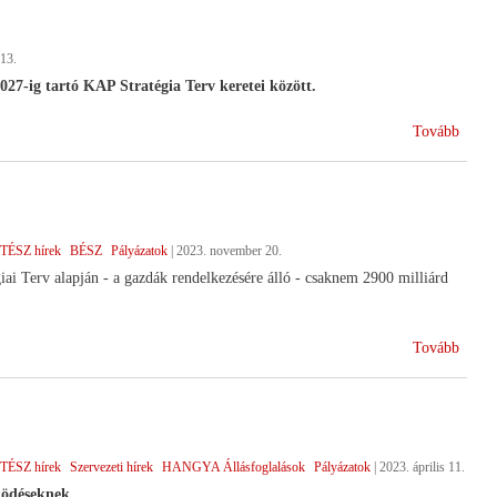
elérés
)
13.
 2027-ig tartó KAP Stratégia Terv keretei között.
(Elke
Tovább
......)
TÉSZ hírek
BÉSZ
Pályázatok
|
2023. november 20.
iai Terv alapján - a gazdák rendelkezésére álló - csaknem 2900 milliárd
(Vidék
Tovább
start!)
TÉSZ hírek
Szervezeti hírek
HANGYA Állásfoglalások
Pályázatok
|
2023. április 11.
ködéseknek