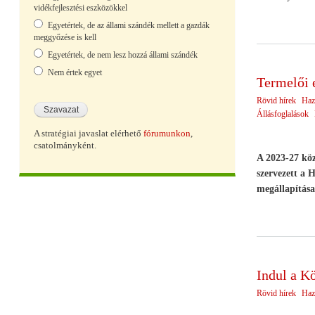
vidékfejlesztési eszközökkel
Egyetértek, de az állami szándék mellett a gazdák
meggyőzése is kell
Egyetértek, de nem lesz hozzá állami szándék
Nem értek egyet
Termelői 
Rövid hírek
Haz
Állásfoglalások
A stratégiai javaslat elérhető
fórumunkon
,
csatolmányként.
A 2023-27 köz
szervezett a
megállapítása
Indul a Kö
Rövid hírek
Haz