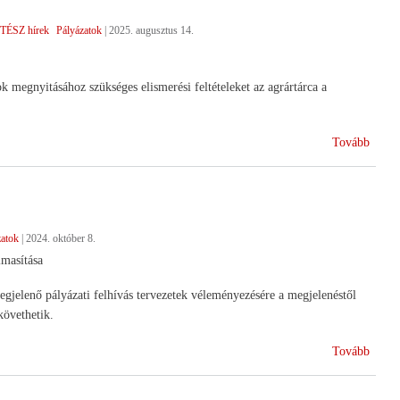
intézk
TÉSZ hírek
Pályázatok
|
2025. augusztus 14.
 megnyitásához szükséges elismerési feltételeket az agrártárca a
(Rajto
Tovább
a
terme
csopo
elism
zatok
|
2024. október 8.
lmasítása
egjelenő pályázati felhívás tervezetek véleményezésére a megjelenéstől
követhetik.
(Felk
Tovább
KAP
forrá