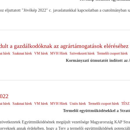
oz eljuttatott "Jövőkép 2022" c. javaslatunkkal kapcsolatban a csatolmányban sze
dult a gazdálkodóknak az agrártámogatások eléréséhez
ai hírek
Szakmai hírek
VM hírek
MVH Hírek
Szövetkezeti hírek
Termelői csoport hírek
Kormányzati útmutatót indított az
2022
ai hírek
Szakmai hírek
VM hírek
MVH Hírek
Uniós hírek
Termelői csoport hírek
TÉSZ 
Termelői együttműködésekkel a Stratég
tkezetek Együttműködésének megújult vezetősége Magyarország KAP Stratégiai 
erveknek annak érdekében, hogy a Terv a termelői együttműködések potenciális 