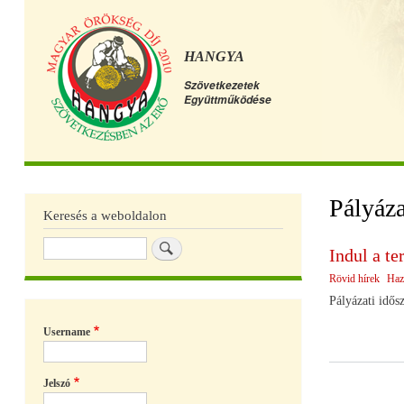
HANGYA
Szövetkezetek
Együttműködése
Főmenü
Pályáz
Keresés a weboldalon
Keresés
Indul a te
Rövid hírek
Haz
Pályázati idős
Username
Jelszó