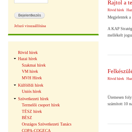
Rajtol a t
Rövid hírek
Haz
Megjelentek a 
Jelszó visszaállítása
A KAP Stratégi
mellékelt jogs
Hírek
Rövid hírek
navigáció
Hazai hírek
Szakmai hírek
Felkészül
VM hírek
MVH Hírek
Rövid hírek
Haz
Külfölfdi hírek
Uniós hírek
Ütemesen folyi
Szövetkezeti hírek
számított 10 n
Termelői csoport hírek
TÉSZ hírek
BÉSZ
Országos Szövetkezeti Tanács
COPA-COGECA