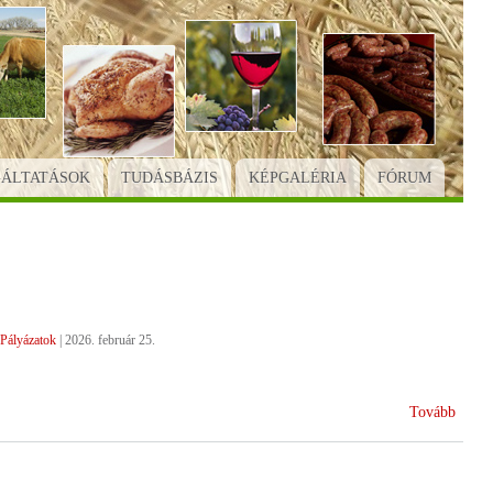
GÁLTATÁSOK
TUDÁSBÁZIS
KÉPGALÉRIA
FÓRUM
Pályázatok
|
2026. február 25.
(Indu
Tovább
a
terme
csopo