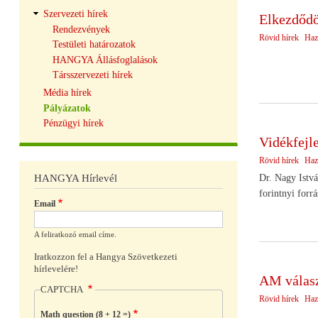
Szervezeti hírek
Elkezdődött
Rendezvények
Rövid hírek
Haz
Testületi határozatok
HANGYA Állásfoglalások
Társszervezeti hírek
Média hírek
Pályázatok
Pénzügyi hírek
Vidékfejle
Rövid hírek
Haz
Dr. Nagy Istvá
HANGYA Hírlevél
forintnyi forrá
Email
A feliratkozó email címe.
Iratkozzon fel a Hangya Szövetkezeti
hírlevelére!
AM válasz 
CAPTCHA
Rövid hírek
Haz
Math question (8 + 12 =)