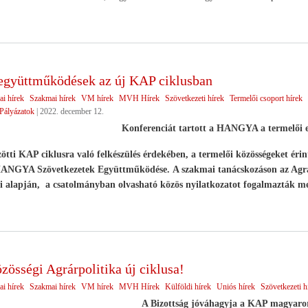
együttműködések az új KAP ciklusban
ai hírek
Szakmai hírek
VM hírek
MVH Hírek
Szövetkezeti hírek
Termelői csoport hírek
Pályázatok
|
2022. december 12.
Konferenciát tartott a HANGYA a termelői 
ötti KAP ciklusra való felkészülés érdekében, a termelői közösségeket érin
 HANGYA Szövetkezetek Együttműködése. A szakmai tanácskozáson az Agrár
i alapján, a csatolmányban olvasható közös nyilatkozatot fogalmazták me
zösségi Agrárpolitika új ciklusa!
ai hírek
Szakmai hírek
VM hírek
MVH Hírek
Külföldi hírek
Uniós hírek
Szövetkezeti h
A Bizottság jóváhagyja a KAP magyarors