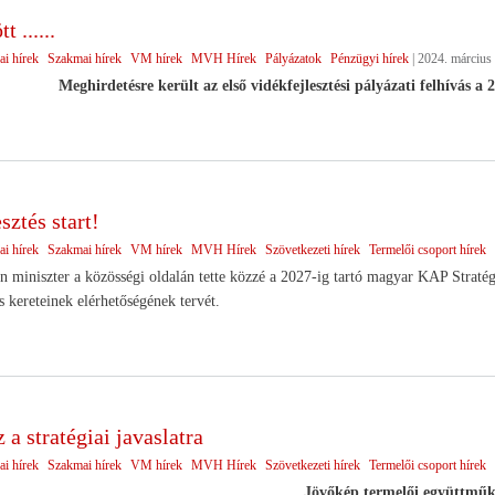
 ......
ai hírek
Szakmai hírek
VM hírek
MVH Hírek
Pályázatok
Pénzügyi hírek
|
2024. március 
Meghirdetésre került az első vidékfejlesztési pályázati felhívás a
sztés start!
ai hírek
Szakmai hírek
VM hírek
MVH Hírek
Szövetkezeti hírek
Termelői csoport hírek
n miniszter a közösségi oldalán tette közzé a 2027-ig tartó magyar KAP Stratég
s kereteinek elérhetőségének tervét.
a stratégiai javaslatra
ai hírek
Szakmai hírek
VM hírek
MVH Hírek
Szövetkezeti hírek
Termelői csoport hírek
Jövőkép termelői együttmű