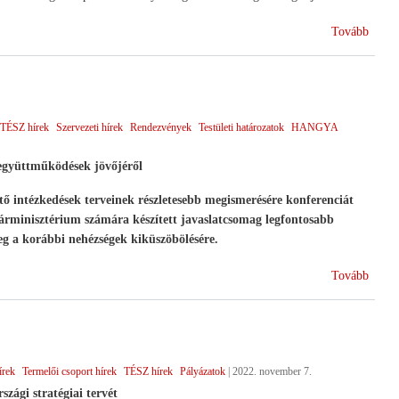
(Jövő
Tovább
2022)
TÉSZ hírek
Szervezeti hírek
Rendezvények
Testületi határozatok
HANGYA
együttműködések jövőjéről
tő intézkedések terveinek részletesebb megismerésére konferenciát
minisztérium számára készített javaslatcsomag legfontosabb
g a korábbi nehézségek kiküszöbölésére.
(Term
Tovább
együt
az
új
KAP
írek
Termelői csoport hírek
TÉSZ hírek
Pályázatok
|
2022. november 7.
ciklu
zági stratégiai tervét