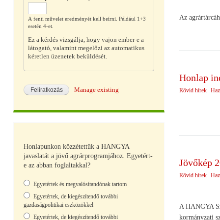
Az agrártárcáh
A fenti művelet eredményét kell beírni. Például 1+3
esetén 4-et.
Ez a kérdés vizsgálja, hogy vajon ember-e a
látogató, valamint megelőzi az automatikus
kéretlen üzenetek beküldését.
Honlap in
Manage existing
Rövid hírek
Haz
Honlapunkon közzétettük a HANGYA
javaslatát a jövő agrárprogramjához. Egyetért-
Jövőkép 
e az abban foglaltakkal?
Rövid hírek
Haz
Választások
Egyetértek és megvalósítandónak tartom
Egyetértek, de kiegészítendő további
gazdaságpolitikai eszközökkel
A HANGYA Szöve
kormányzati sz
Egyetértek, de kiegészítendő további