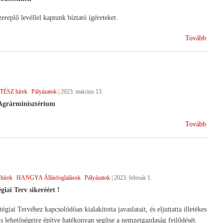
replő levéllel kaptunk bíztató ígéreteket.
(AM
Tovább
válasz
a
straté
javasl
TÉSZ hírek
Pályázatok
|
2023. március 13.
 Agrárminisztérium
(Honl
Tovább
indult
a
gazdá
az
hírek
HANGYA Állásfoglalások
Pályázatok
|
2023. február 1.
agrár
elérés
iai Terv sikeréért !
Tervéhez kapcsolódóan kialakította javaslatait, és eljuttatta illetékes
lehetőségeire építve hatékonyan segítse a nemzetgazdaság fejlődését.