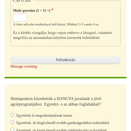
CAPTCHA
Math question (1 + 11 =)
A fenti művelet eredményét kell beírni. Például 1+3 esetén 4-et.
Ez a kérdés vizsgálja, hogy vajon ember-e a látogató, valamint
megelőzi az automatikus kéretlen üzenetek beküldését.
Manage existing
Honlapunkon közzétettük a HANGYA javaslatát a jövő
agrárprogramjához. Egyetért- e az abban foglaltakkal?
Választások
Egyetértek és megvalósítandónak tartom
Egyetértek, de kiegészítendő további gazdaságpolitikai eszközökkel
Egyetértek, de kiegészítendő további vidékfejlesztési eszközökkel