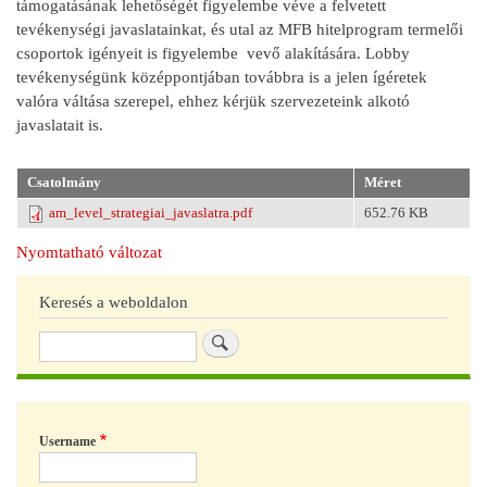
támogatásának lehetőségét figyelembe véve a felvetett
tevékenységi javaslatainkat, és utal az MFB hitelprogram termelői
csoportok igényeit is figyelembe vevő alakítására. Lobby
tevékenységünk középpontjában továbbra is a jelen ígéretek
valóra váltása szerepel, ehhez kérjük szervezeteink alkotó
javaslatait is.
Csatolmány
Méret
am_level_strategiai_javaslatra.pdf
652.76 KB
Nyomtatható változat
Keresés a weboldalon
Keresés
Username