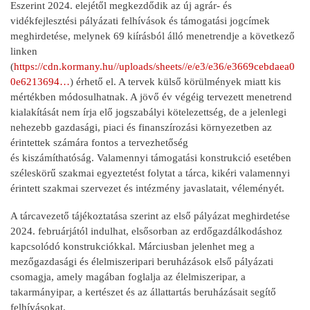
Eszerint 2024. elejétől megkezdődik az új agrár- és
vidékfejlesztési pályázati felhívások és támogatási jogcímek
meghirdetése, melynek 69 kiírásból álló menetrendje a következő
linken
(
https://cdn.kormany.hu//uploads/sheets//e/e3/e36/e3669cebdaea0
0e6213694…
) érhető el. A tervek külső körülmények miatt kis
mértékben módosulhatnak. A jövő év végéig tervezett menetrend
kialakítását nem írja elő jogszabályi kötelezettség, de a jelenlegi
nehezebb gazdasági, piaci és finanszírozási környezetben az
érintettek számára fontos a tervezhetőség
és kiszámíthatóság. Valamennyi támogatási konstrukció esetében
széleskörű szakmai egyeztetést folytat a tárca, kikéri valamennyi
érintett szakmai szervezet és intézmény javaslatait, véleményét.
A tárcavezető tájékoztatása szerint az első pályázat meghirdetése
2024. februárjától indulhat, elsősorban az erdőgazdálkodáshoz
kapcsolódó konstrukciókkal. Márciusban jelenhet meg a
mezőgazdasági és élelmiszeripari beruházások első pályázati
csomagja, amely magában foglalja az élelmiszeripar, a
takarmányipar, a kertészet és az állattartás beruházásait segítő
felhívásokat.