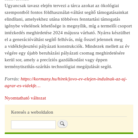
Ugyancsak tavasz elején tervezi a tárca azokat az ökológiai
szempontból fontos földhasználat-váltást segítő támogatásainkat
elindítani, amelyekhez utána többéves fenntartási támogatás
igénybe vételének lehetősége is megnyílik, míg a termelői csoport
intézkedés meghirdetése 2024 májusra várható. Nyárra készülhet
el a generációváltást segítő felhívás, míg ősszel jelennek meg
a vidékfejlesztési pályázati konstrukciók. Mindezek mellett az év
végére egy újabb beruházási pályázati csomag meghirdetésére
kerül sor, amely a precíziós gazdálkodást vagy éppen
terménytisztítás-szárítás technológiai megújulását segíti.
Forrás:
https://kormany.hu/hirek/jovo-ev-elejen-indulnak-az-uj-
agrar-es-videkfe…
Nyomtatható változat
Keresés a weboldalon
Keresés