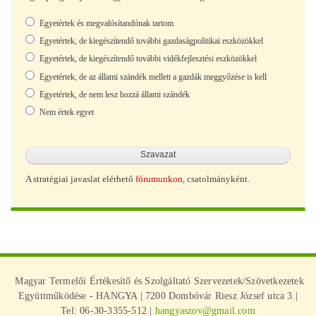
Választások
Egyetértek és megvalósítandónak tartom
Egyetértek, de kiegészítendő további gazdaságpolitikai eszközökkel
Egyetértek, de kiegészítendő további vidékfejlesztési eszközökkel
Egyetértek, de az állami szándék mellett a gazdák meggyőzése is kell
Egyetértek, de nem lesz hozzá állami szándék
Nem értek egyet
A stratégiai javaslat elérhető
fórumunkon
, csatolmányként.
Magyar Termelői Értékesítő és Szolgáltató Szervezetek/Szövetkezetek
Együttműködése - HANGYA | 7200 Dombóvár Riesz József utca 3.|
Tel: 06-30-3355-512 |
hangyaszov@gmail.com