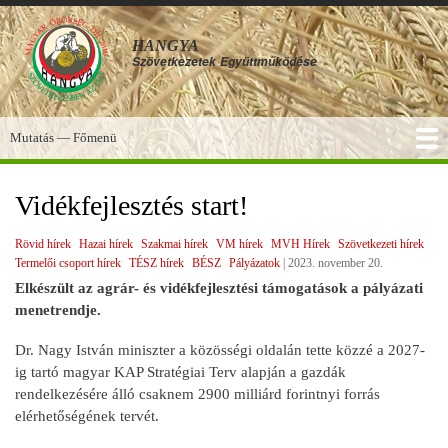
Ugrás
a
HANGYA
tartalomra
Szövetkezetek
Együttműködése
Mutatás — Főmenü
Főmenü
SZOLGÁLTATÁSOK
KÉPGALÉRIA
TUDÁSBÁZIS
A HANGYA
FÓRUM
HÍREK
Vidékfejlesztés start!
Rövid hírek
Hazai hírek
Szakmai hírek
VM hírek
MVH Hírek
Szövetkezeti hírek
Termelői csoport hírek
TÉSZ hírek
BÉSZ
Pályázatok
|
2023. november 20.
Elkészült az agrár- és vidékfejlesztési támogatások a pályázati
menetrendje.
Dr. Nagy István miniszter a közösségi oldalán tette közzé a 2027-
ig tartó magyar KAP Stratégiai Terv alapján a gazdák
rendelkezésére álló csaknem 2900 milliárd forintnyi forrás
elérhetőségének tervét.