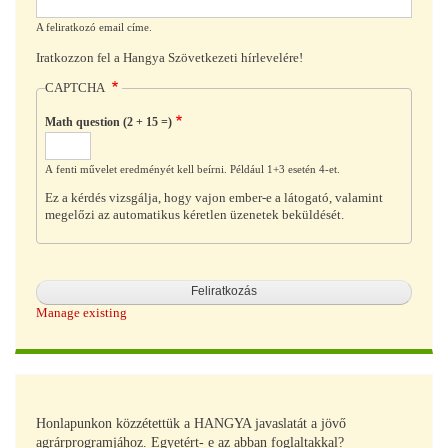
A feliratkozó email címe.
Iratkozzon fel a Hangya Szövetkezeti hírlevelére!
CAPTCHA
Math question (2 + 15 =)
A fenti művelet eredményét kell beírni. Például 1+3 esetén 4-et.
Ez a kérdés vizsgálja, hogy vajon ember-e a látogató, valamint
megelőzi az automatikus kéretlen üzenetek beküldését.
Manage existing
Honlapunkon közzétettük a HANGYA javaslatát a jövő
agrárprogramjához. Egyetért- e az abban foglaltakkal?