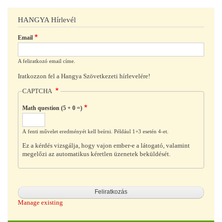
HANGYA Hírlevél
Email
A feliratkozó email címe.
Iratkozzon fel a Hangya Szövetkezeti hírlevelére!
CAPTCHA
Math question (5 + 0 =)
A fenti művelet eredményét kell beírni. Például 1+3 esetén 4-et.
Ez a kérdés vizsgálja, hogy vajon ember-e a látogató, valamint
megelőzi az automatikus kéretlen üzenetek beküldését.
Manage existing