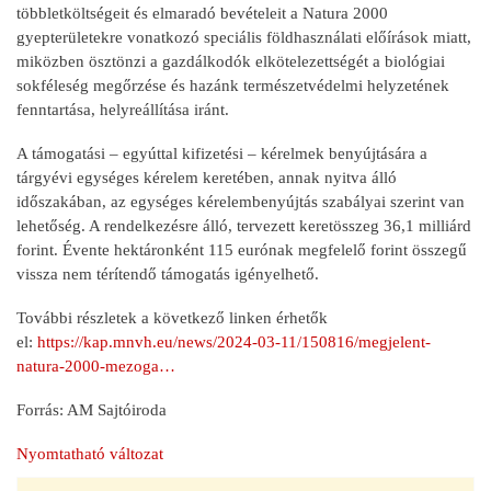
többletköltségeit és elmaradó bevételeit a Natura 2000
gyepterületekre vonatkozó speciális földhasználati előírások miatt,
miközben ösztönzi a gazdálkodók elkötelezettségét a biológiai
sokféleség megőrzése és hazánk természetvédelmi helyzetének
fenntartása, helyreállítása iránt.
A támogatási – egyúttal kifizetési – kérelmek benyújtására a
tárgyévi egységes kérelem keretében, annak nyitva álló
időszakában, az egységes kérelembenyújtás szabályai szerint van
lehetőség. A rendelkezésre álló, tervezett keretösszeg 36,1 milliárd
forint. Évente hektáronként 115 eurónak megfelelő forint összegű
vissza nem térítendő támogatás igényelhető.
További részletek a következő linken érhetők
el:
https://kap.mnvh.eu/news/2024-03-11/150816/megjelent-
natura-2000-mezoga…
Forrás: AM Sajtóiroda
Nyomtatható változat