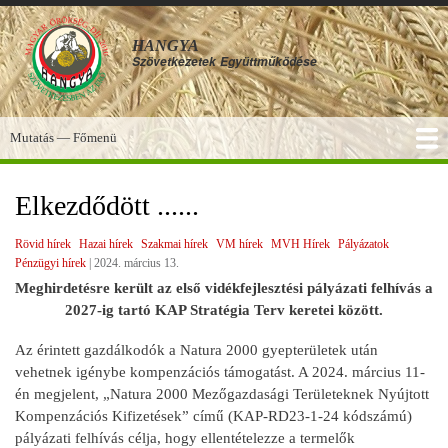
Ugrás
a
HANGYA
tartalomra
Szövetkezetek
Együttműködése
Mutatás — Főmenü
Főmenü
SZOLGÁLTATÁSOK
KÉPGALÉRIA
TUDÁSBÁZIS
A HANGYA
FÓRUM
HÍREK
Elkezdődött ......
Rövid hírek
Hazai hírek
Szakmai hírek
VM hírek
MVH Hírek
Pályázatok
Pénzügyi hírek
|
2024. március 13.
Meghirdetésre került az első vidékfejlesztési pályázati felhívás a
2027-ig tartó KAP Stratégia Terv keretei között.
Az érintett gazdálkodók a Natura 2000 gyepterületek után
vehetnek igénybe kompenzációs támogatást. A 2024. március 11-
én megjelent, „Natura 2000 Mezőgazdasági Területeknek Nyújtott
Kompenzációs Kifizetések” című (KAP-RD23-1-24 kódszámú)
pályázati felhívás célja, hogy ellentételezze a termelők