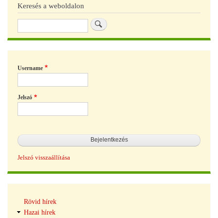
Keresés a weboldalon
Keresés
Username
Jelszó
Jelszó visszaállítása
Hírek
Rövid hírek
navigáció
Hazai hírek