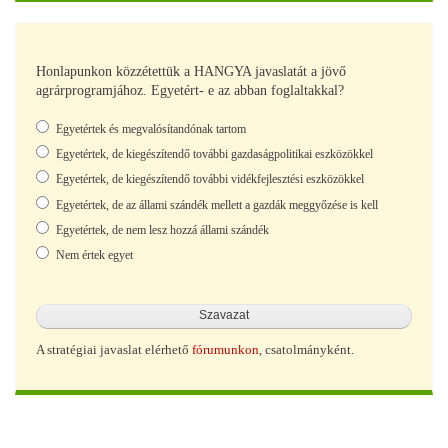
Honlapunkon közzétettük a HANGYA javaslatát a jövő
agrárprogramjához. Egyetért- e az abban foglaltakkal?
Választások
Egyetértek és megvalósítandónak tartom
Egyetértek, de kiegészítendő további gazdaságpolitikai eszközökkel
Egyetértek, de kiegészítendő további vidékfejlesztési eszközökkel
Egyetértek, de az állami szándék mellett a gazdák meggyőzése is kell
Egyetértek, de nem lesz hozzá állami szándék
Nem értek egyet
A stratégiai javaslat elérhető
fórumunkon
, csatolmányként.