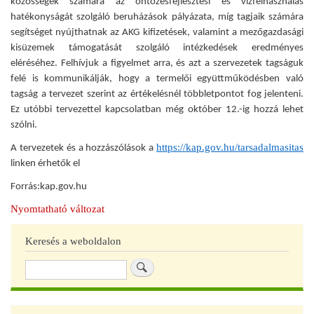
közösségek számára az öntözésfejlesztési és vízfelhasználás
hatékonyságát szolgáló beruházások pályázata, míg tagjaik számára
segítséget nyújthatnak az AKG kifizetések, valamint a mezőgazdasági
kisüzemek támogatását szolgáló intézkedések eredményes
eléréséhez. Felhívjuk a figyelmet arra, és azt a szervezetek tagságuk
felé is kommunikálják, hogy a termelői együttműködésben való
tagság a tervezet szerint az értékelésnél többletpontot fog jelenteni.
Ez utóbbi tervezettel kapcsolatban még október 12.-ig hozzá lehet
szólni.
https://kap.gov.hu/tarsadalmasitas
A tervezetek és a hozzászólások a
linken érhetők el
Forrás:kap.gov.hu
Nyomtatható változat
Keresés a weboldalon
Keresés