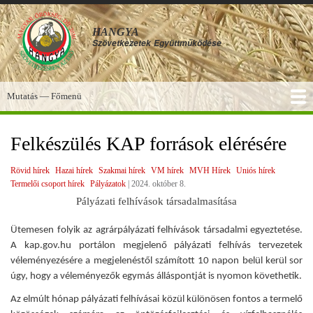
Ugrás
a
HANGYA
tartalomra
Szövetkezetek
Együttműködése
Mutatás — Főmenü
Főmenü
SZOLGÁLTATÁSOK
KÉPGALÉRIA
TUDÁSBÁZIS
A HANGYA
FÓRUM
HÍREK
Felkészülés KAP források elérésére
Rövid hírek
Hazai hírek
Szakmai hírek
VM hírek
MVH Hírek
Uniós hírek
Termelői csoport hírek
Pályázatok
|
2024. október 8.
Pályázati felhívások társadalmasítása
Ütemesen folyik az agrárpályázati felhívások társadalmi egyeztetése.
A kap.gov.hu portálon megjelenő pályázati felhívás tervezetek
véleményezésére a megjelenéstől számított 10 napon belül kerül sor
úgy, hogy a véleményezők egymás álláspontját is nyomon követhetik.
Az elmúlt hónap pályázati felhívásai közül különösen fontos a termelő