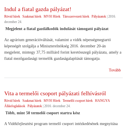
és
Indul a fiatal gazda pályázat!
gyü
Rövid hírek
Szakmai hírek
MVH Hírek
Társszervezeti hírek
Pályázatok
|
2016.
tám
december 24.
Megjelent a fiatal gazdálkodók indulását támogató pályázat
Az agrárium generációváltását, valamint a vidék népességmegtartó
képességét szolgálja a Miniszterelnökség 2016. december 20-án
megjelent, mintegy 37,75 milliárd forint keretösszegű pályázata, amely a
fiatal mezőgazdasági termelők gazdaságalapítását támogatja.
(In
Tovább
a
fiat
gaz
Vita a termelői csoport pályázati felhívásról
pál
Rövid hírek
Szakmai hírek
MVH Hírek
Termelői csoport hírek
HANGYA
Állásfoglalások
Pályázatok
|
2016. december 24.
Több, mint 50 termelői csoport startra kész
A Vidékfejlesztési program termelő csoport intézkedésének megnyitása