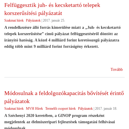
Felfüggesztik juh- és kecsketartó telepek
pál
korszerűsítési pályázatát
Szakmai hírek
Pályázatok
|
2017. január 25.
A rendelkezésre álló forrás kimerülése miatt a „Juh- és kecsketartó
telepek korszerűsítése” című pályázat felfüggesztéséről döntött az
irányító hatóság. A közel 4 milliárd forint keretösszegű pályázatra
eddig több mint 9 milliárd forint forrásigény érkezett.
(Fe
Tovább
juh
és
kec
Módosulnak a feldolgozókapacitás bővítését érintő
tel
pályázatok
kors
pál
Szakmai hírek
MVH Hírek
Termelői csoport hírek
Pályázatok
|
2017. január 18.
)
A Széchenyi 2020 keretében, a GINOP program részeként
megjelentek az élelmiszeripari fejlesztések támogatási felhívásai
módosulnak.