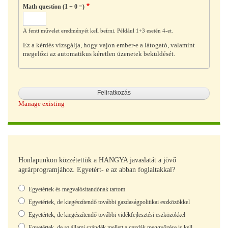
Math question (1 + 0 =)
A fenti művelet eredményét kell beírni. Például 1+3 esetén 4-et.
Ez a kérdés vizsgálja, hogy vajon ember-e a látogató, valamint
megelőzi az automatikus kéretlen üzenetek beküldését.
Manage existing
Honlapunkon közzétettük a HANGYA javaslatát a jövő
agrárprogramjához. Egyetért- e az abban foglaltakkal?
Választások
Egyetértek és megvalósítandónak tartom
Egyetértek, de kiegészítendő további gazdaságpolitikai eszközökkel
Egyetértek, de kiegészítendő további vidékfejlesztési eszközökkel
Egyetértek, de az állami szándék mellett a gazdák meggyőzése is kell