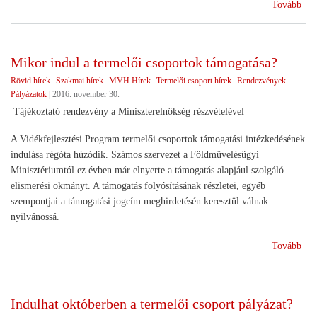
(Pá
Tovább
leh
fel
kap
Mikor indul a termelői csoportok támogatása?
fejl
Rövid hírek
Szakmai hírek
MVH Hírek
Termelői csoport hírek
Rendezvények
)
Pályázatok
|
2016. november 30.
Tájékoztató rendezvény a Miniszterelnökség részvételével
A Vidékfejlesztési Program termelői csoportok támogatási intézkedésének
indulása régóta húzódik. Számos szervezet a Földművelésügyi
Minisztériumtól ez évben már elnyerte a támogatás alapjául szolgáló
elismerési okmányt. A támogatás folyósításának részletei, egyéb
szempontjai a támogatási jogcím meghirdetésén keresztül válnak
nyilvánossá.
(Mi
Tovább
ind
a
ter
Indulhat októberben a termelői csoport pályázat?
cso