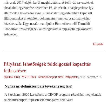
már csak 2017 elején kerül meghirdetésre. A felhívás tervezetének
társadalmi egyeztetése december 16.-án zárult, a véglegesítése így
áthúzódik a következő évre. A társadalmi egyeztetésben képviselt
álláspontunkat a közzétett dokumentum mellett csatolmányként
közzétesszük. Ugyancsak csatoljuk a Baromfitermelő Termelői
Csoportok Szövetségének állásfoglalását a teljeskötű tájékoztatás
érdekében.
(Vi
Tovább
a
ter
cso
Pályázati lehetőségek feldolgozási kapacitás
pál
fejlesztésre
felh
Szakmai hírek
MVH Hírek
Termelői csoport hírek
Pályázatok
|
2016. december 12.
Nyitás az élelmiszeripari tevékenység felé!
A Széchenyi 2020 keretében, a GINOP program részeként megjelentek
az élelmiszeripari fejlesztések támogatási felhívásai