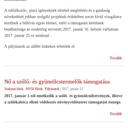
A vállalkozói-, piaci igényeknek történő megfelelés és a gazdaság
növekedését jobban szolgáló projektek érdekében soron kívül vizsgálatra
kerülnek a felhívás egyes elemei, ezért a támogatási kérelmek
beadhatósága az eredetileg tervezett 2017. január 16. helyett várhatóan
2017. január 25-re módosul.
A pályázatok az alábbi linkeken érhetőek el:
(Mó
Tovább
a
fel
bőv
Nő a szőlő- és gyümölcstermelők támogatása
érin
Szakmai hírek
MVH Hírek
Pályázatok
|
2017. január 13.
pál
)
2017. január 1-től emelkedik a szőlő- és gyümölcsültetvények, illetve
a szőlőkabóca elleni védekezés növényvédőszeres támogatási összege.
(Nő
Tovább
a
sző