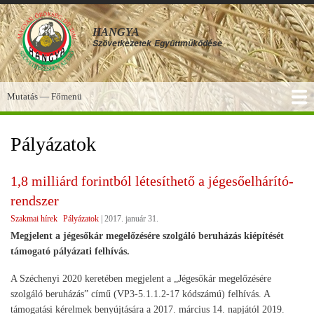
Ugrás
a
HANGYA
tartalomra
Szövetkezetek
Együttműködése
Mutatás — Főmenü
Főmenü
SZOLGÁLTATÁSOK
KÉPGALÉRIA
TUDÁSBÁZIS
A HANGYA
FÓRUM
HÍREK
Pályázatok
1,8 milliárd forintból létesíthető a jégesőelhárító-
rendszer
Szakmai hírek
Pályázatok
|
2017. január 31.
Megjelent a jégesőkár megelőzésére szolgáló beruházás kiépítését
támogató pályázati felhívás.
A Széchenyi 2020 keretében megjelent a „Jégesőkár megelőzésére
szolgáló beruházás” című (VP3-5.1.1.2-17 kódszámú) felhívás. A
támogatási kérelmek benyújtására a 2017. március 14. napjától 2019.