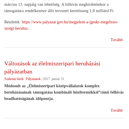
március 13. napjáig van lehetőség. A felhívás meghirdetésekor a
támogatásra rendelkezésre álló tervezett keretösszeg 1,8 milliárd Ft.
Részletek:
https://www.palyazat.gov.hu/megjelent-a-jgeskr-megelzsre-
szolgl-beruhzs…
(1,
Tovább
mil
for
léte
Változások az élelmiszeripari beruházási
a
pályázatban
jég
ren
Szakmai hírek
Pályázatok
|
2017. január 31.
)
Módosult az „Élelmiszeripari középvállalatok komplex
beruházásainak támogatása kombinált hiteltermékkel”című felhívás
beadhatóságának időpontja.
(Vá
Tovább
az
éle
ber