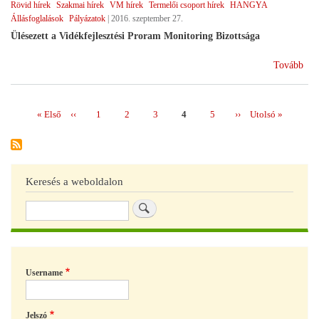
Rövid hírek
Szakmai hírek
VM hírek
Termelői csoport hírek
HANGYA
tám
Állásfoglalások
Pályázatok
|
2016. szeptember 27.
Ülésezett a Vidékfejlesztési Proram Monitoring Bizottsága
(In
Tovább
okt
a
ter
Első
« Első
Előző
‹‹
Page
1
Page
2
Page
3
Page
4
Page
5
Következő
››
Utolsó
Utolsó »
Oldalszámozás
cso
oldal
oldal
oldal
oldal
pál
Keresés a weboldalon
Keresés
Username
Jelszó