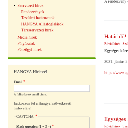
A rendezvény c
Szervezeti hírek
Rendezvények
Testületi határozatok
HANGYA Állásfoglalások
Társszervezeti hírek
Határidő!
Média hírek
Pályázatok
Rövid hírek
Sza
Pénzügyi hírek
Egységes kér
2021. június 2
HANGYA Hírlevél
https://www.a
Email
A feliratkozó email címe.
Iratkozzon fel a Hangya Szövetkezeti
hírlevelére!
CAPTCHA
Egységes 
Rövid hírek
Sza
Math question (1 + 3 =)