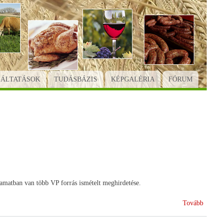
GÁLTATÁSOK
TUDÁSBÁZIS
KÉPGALÉRIA
FÓRUM
yamatban van több VP forrás ismételt meghirdetése.
(Pály
Tovább
támog