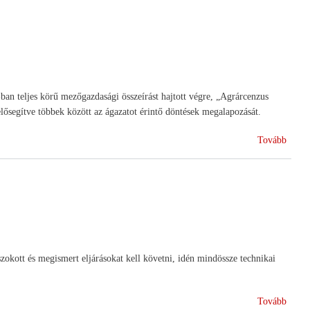
Lászl
-ban teljes körű mezőgazdasági összeírást hajtott végre, „Agrárcenzus
elősegítve többek között az ágazatot érintő döntések megalapozását.
(Agrá
Tovább
2020)
okott és megismert eljárásokat kell követni, idén mindössze technikai
(Egys
Tovább