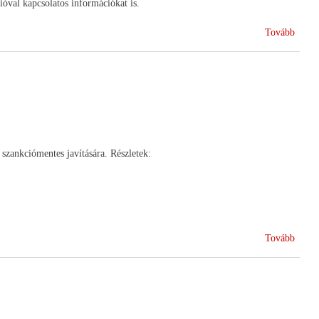
ióval kapcsolatos információkat is.
(Konf
Tovább
a
génte
kocká
 szankciómentes javítására. Részletek:
(Hatá
Tovább