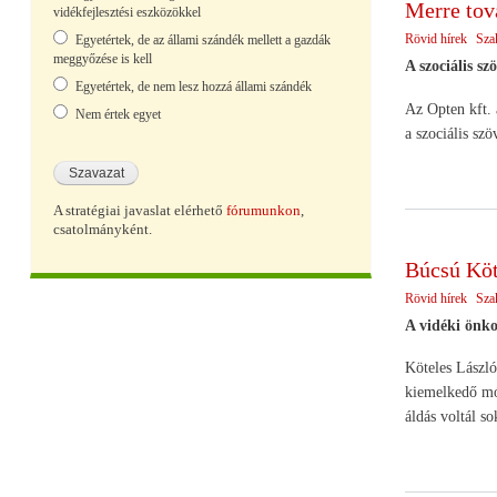
Merre tov
vidékfejlesztési eszközökkel
Rövid hírek
Sza
Egyetértek, de az állami szándék mellett a gazdák
meggyőzése is kell
A szociális sz
Egyetértek, de nem lesz hozzá állami szándék
Az Opten kft. 
Nem értek egyet
a szociális sz
A stratégiai javaslat elérhető
fórumunkon
,
csatolmányként.
Búcsú Köt
Rövid hírek
Sza
A vidéki önko
Köteles László 
kiemelkedő mód
áldás voltál s