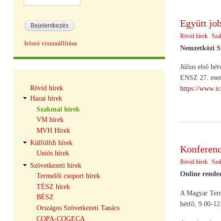
Együtt job
Rövid hírek
Sza
Jelszó visszaállítása
Nemzetközi S
Július első hé
ENSZ 27. esemé
Hírek
Rövid hírek
https://www.ic
navigáció
Hazai hírek
Szakmai hírek
VM hírek
MVH Hírek
Külfölfdi hírek
Konferenc
Uniós hírek
Rövid hírek
Sza
Szövetkezeti hírek
Online rendez
Termelői csoport hírek
TÉSZ hírek
A Magyar Termé
BÉSZ
hétfő, 9.00-12
Országos Szövetkezeti Tanács
COPA-COGECA