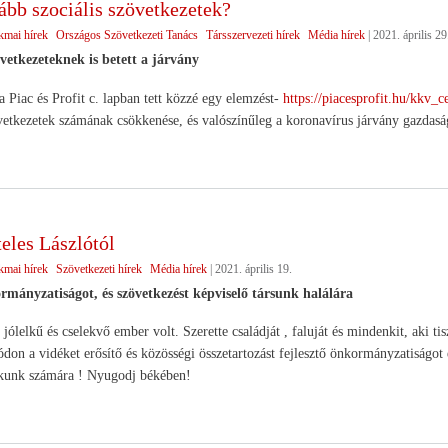
ább szociális szövetkezetek?
kmai hírek
Országos Szövetkezeti Tanács
Társszervezeti hírek
Média hírek
|
2021. április 29
övetkezeteknek is betett a járvány
a Piac és Profit c. lapban tett közzé egy elemzést-
https://piacesprofit.hu/kkv_
övetkezetek számának csökkenése, és valószínűleg a koronavírus járvány gazdasági
eles Lászlótól
kmai hírek
Szövetkezeti hírek
Média hírek
|
2021. április 19.
rmányzatiságot, és szövetkezést képviselő társunk halálára
jólelkű és cselekvő ember volt. Szerette családját , faluját és mindenkit, aki ti
on a vidéket erősítő és közösségi összetartozást fejlesztő önkormányzatiságot 
okunk számára ! Nyugodj békében!