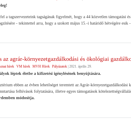
leg!
fel a tagszervezeteink tagságának figyelmét, hogy a 44 közvetlen támogatási és
gzítésére - tekintettel arra, hogy a szokott május 15.-i határidő hétvégére esik 
 az agrár-környezetgazdálkodási és ökológiai gazdálk
kmai hírek
VM hírek
MVH Hírek
Pályázatok
|
2021. április 29.
ályok léptek életbe a kifizetési igénylésének benyújtására.
térium ebben az évben lehetőséget teremtett az Agrár-környezetgazdálkodási kif
nntartása felhívások folytatására, illetve egyes támogatások kötelezettségválla
érdemben módosítja.