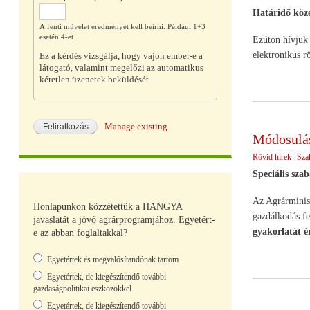
Határidő köze
A fenti művelet eredményét kell beírni. Például 1+3
esetén 4-et.
Ezúton hívjuk 
elektronikus rö
Ez a kérdés vizsgálja, hogy vajon ember-e a
látogató, valamint megelőzi az automatikus
kéretlen üzenetek beküldését.
Manage existing
Módosulás
Rövid hírek
Sza
Speciális szab
Az Agrárminisz
Honlapunkon közzétettük a HANGYA
gazdálkodás fe
javaslatát a jövő agrárprogramjához. Egyetért-
gyakorlatát 
e az abban foglaltakkal?
Választások
Egyetértek és megvalósítandónak tartom
Egyetértek, de kiegészítendő további
gazdaságpolitikai eszközökkel
Egyetértek, de kiegészítendő további