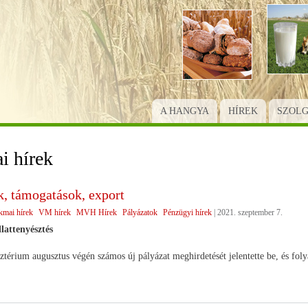
Ugrás
a
tartalomra
A HANGYA
HÍREK
SZOL
i hírek
k, támogatások, export
kmai hírek
VM hírek
MVH Hírek
Pályázatok
Pénzügyi hírek
|
2021. szeptember 7.
llattenyésztés
térium augusztus végén számos új pályázat meghirdetését jelentette be, és fol