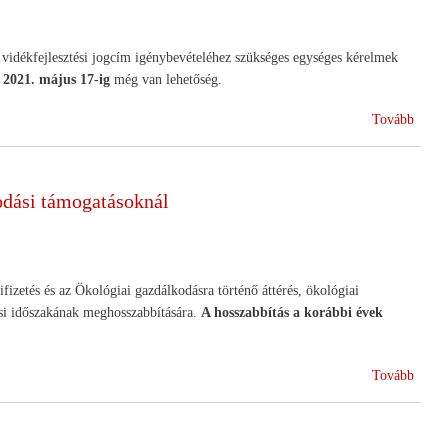
 vidékfejlesztési jogcím igénybevételéhez szükséges egységes kérelmek
-
2021. május 17-ig
még van lehetőség.
(Egys
Tovább
kérel
benyú
odási támogatásoknál
izetés és az Ökológiai gazdálkodásra történő áttérés, ökológiai
lási időszakának meghosszabbítására.
A hosszabbítás a korábbi évek
(Módo
Tovább
az
agrár-
körny