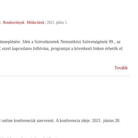
expor
)
s
Rendezvények
Média hírek
|
2021. július 1.
günneplésére. Idén a Szövetkezetek Nemzetközi Szövetségének 99., az
zzel kapcsolatos felhívása, programjai a következő linken érhetők el:
(Együ
Tovább
jobba
építjü
újjá!)
line konferenciát szervezett. A konferencia ideje: 2021. június 28.