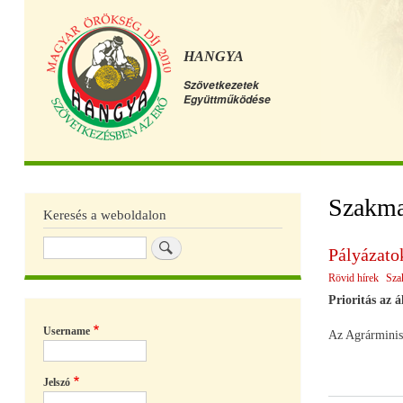
HANGYA
Szövetkezetek
Együttműködése
Főmenü
Szakma
Keresés a weboldalon
Keresés
Pályázato
Rövid hírek
Sza
Prioritás az á
Username
Az Agrárminisz
Jelszó