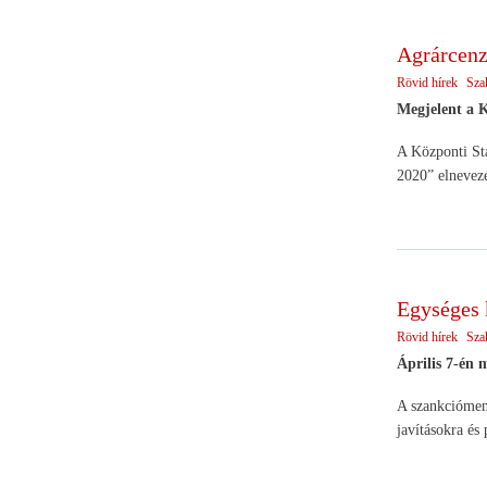
Agrárcenz
Rövid hírek
Sza
Megjelent a 
A Központi Sta
2020” elnevezé
Egységes 
Rövid hírek
Sza
Április 7-én m
A szankcióment
javításokra és 