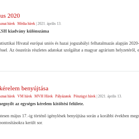
us 2020
kmai hírek
Média hírek
|
2021. április 13.
KSH kiadvány különszáma
tisztikai Hivatal európai uniós és hazai jogszabályi felhatalmazás alapján 2020
ssel. Az összeírás részletes adatokat szolgáltat a magyar agrárium helyzetéről, 
kérelem benyújtása
kmai hírek
VM hírek
MVH Hírek
Pályázatok
Pénzügyi hírek
|
2021. április 13.
egnyílt az egységes kérelem kitöltési felülete.
esen május 17.-ig történő igénylések benyújtása során a korábbi években megsz
pontosításokra került sor.