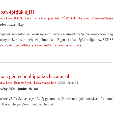
ban építjük újjá!
kmai hírek
Külföldi hírek
Termelői csoport hírek
TÉSZ hírek
Országos Szövetkezeti Tanác
zövetkezeti Nap
tvégéhez kapcsolódóan kerül sor évről évre a Nemzetközi Szövetkezeti Nap me
nyére kerül sor, melynek jelmondata: Együtt jobban építjük újjá.! Az SZNSZ e
a.coop/en/media/library/statement/99th-ica-international-…
ia a géntechnológia kockázatairól
kmai hírek
Rendezvények
Társszervezeti hírek
|
2021. június 18.
vény 2021. június 28.-án
szetvédők Szövetsége "Az új génmódosítási technológiák kockázatai" címmel on
.30 óra; Helye: Zoom webinar felület