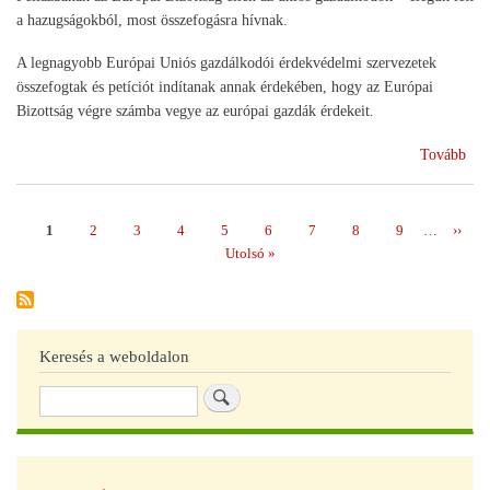
a hazugságokból, most összefogásra hívnak.
A legnagyobb Európai Uniós gazdálkodói érdekvédelmi szervezetek
összefogtak és petíciót indítanak annak érdekében, hogy az Európai
Bizottság végre számba vegye az európai gazdák érdekeit.
(Pet
Tovább
az
EU
vez
Page
1
Page
2
Page
3
Page
4
Page
5
Page
6
Page
7
Page
8
Page
9
…
Követ
››
Oldalszámozás
oldal
Utolsó
Utolsó »
oldal
Keresés a weboldalon
Keresés