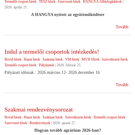
Termelői csoport hírek
TÉSZ hírek
Szervezeti hírek
HANGYA Állásfoglalások
|
2026. április 21.
A HANGYA nyitott az együttműködésre
(Vá
Tovább
utá
Indul a termelői csoportok intézkedés!
Rövid hírek
Hazai hírek
Szakmai hírek
VM hírek
MVH Hírek
Szövetkezeti hírek
Termelői csoport hírek
Pályázatok
|
2026. február 25.
Pályázati időszak : 2026.március 12- 2026.december 16.
(In
Tovább
a
ter
cso
Szakmai rendezvénysorozat
int
Rövid hírek
Hazai hírek
Szakmai hírek
Szövetkezeti hírek
Termelői csoport hírek
Szervezeti hírek
Rendezvények
|
2026. január 27.
Hogyan tovább agrárium 2026-ban?