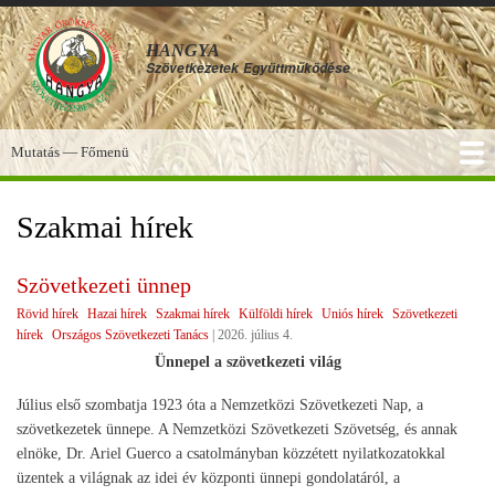
Ugrás
a
HANGYA
tartalomra
Szövetkezetek
Együttműködése
Mutatás — Főmenü
Főmenü
SZOLGÁLTATÁSOK
KÉPGALÉRIA
TUDÁSBÁZIS
A HANGYA
FÓRUM
HÍREK
Szakmai hírek
Szövetkezeti ünnep
Rövid hírek
Hazai hírek
Szakmai hírek
Külföldi hírek
Uniós hírek
Szövetkezeti
hírek
Országos Szövetkezeti Tanács
|
2026. július 4.
Ünnepel a szövetkezeti világ
Július első szombatja 1923 óta a Nemzetközi Szövetkezeti Nap, a
szövetkezetek ünnepe. A Nemzetközi Szövetkezeti Szövetség, és annak
elnöke, Dr. Ariel Guerco a csatolmányban közzétett nyilatkozatokkal
üzentek a világnak az idei év központi ünnepi gondolatáról, a