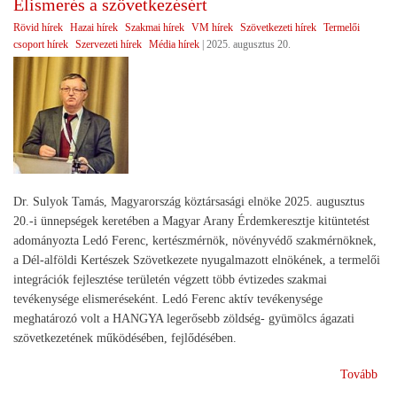
Elismerés a szövetkezésért
meg
Rövid hírek
Hazai hírek
Szakmai hírek
VM hírek
Szövetkezeti hírek
Termelői
csoport hírek
Szervezeti hírek
Média hírek
|
2025. augusztus 20.
Dr. Sulyok Tamás, Magyarország köztársasági elnöke 2025. augusztus
20.-i ünnepségek keretében a Magyar Arany Érdemkeresztje kitüntetést
adományozta Ledó Ferenc, kertészmérnök, növényvédő szakmérnöknek,
a Dél-alföldi Kertészek Szövetkezete nyugalmazott elnökének, a termelői
integrációk fejlesztése területén végzett több évtizedes szakmai
tevékenysége elismeréseként. Ledó Ferenc aktív tevékenysége
meghatározó volt a HANGYA legerősebb zöldség- gyümölcs ágazati
szövetkezetének működésében, fejlődésében.
(El
Tovább
a