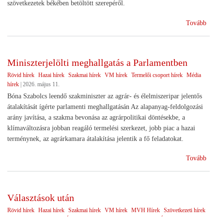
szövetkezetek békében betöltött szerepéről.
(Sz
Tovább
ünn
Miniszterjelölti meghallgatás a Parlamentben
Rövid hírek
Hazai hírek
Szakmai hírek
VM hírek
Termelői csoport hírek
Média
hírek
|
2026. május 11.
Bóna Szabolcs leendő szakminiszter az agrár- és élelmiszeripar jelentős
átalakítását ígérte parlamenti meghallgatásán Az alapanyag-feldolgozási
arány javítása, a szakma bevonása az agrárpolitikai döntésekbe, a
klímaváltozásra jobban reagáló termelési szerkezet, jobb piac a hazai
terménynek, az agrárkamara átalakítása jelentik a fő feladatokat.
(Min
Tovább
meg
a
Par
Választások után
Rövid hírek
Hazai hírek
Szakmai hírek
VM hírek
MVH Hírek
Szövetkezeti hírek