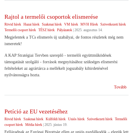
szö
Rajtol a termelői csoportok elismerése
Rövid hírek
Hazai hírek
Szakmai hírek
VM hírek
MVH Hírek
Szövetkezeti hírek
Termelői csoport hírek
TÉSZ hírek
Pályázatok
|
2025. augusztus 14.
Megjelentek a TCs elismerés új szabályai, de fontos részletek még nem
ismeretek!
A KAP Stratégiai Tervben szereplő - termelői együttműködések
támogatását szolgáló - források megnyitásához szükséges elismerési
feltételeket az agrártárca a mellékelt jogszabály kihirdetésével
nyilvánosságra hozta.
(Ra
Tovább
a
ter
cso
Petíció az EU vezetéséhez
eli
Rövid hírek
Szakmai hírek
Külföldi hírek
Uniós hírek
Szövetkezeti hírek
Termelői
csoport hírek
Média hírek
|
2025. június 19.
Fellázadnak az Európai Bizottság ellen az uniós gazdálkodók – elegük lett