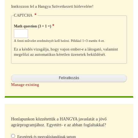
Iratkozzon fel a Hangya Szövetkezeti hírlevelére!
CAPTCHA
Math question (3 + 1 =)
A fenti művelet eredményét kell beírni. Például 1+3 esetén 4-et.
Ez a kérdés vizsgálja, hogy vajon ember-e a látogató, valamint
megelőzi az automatikus kéretlen üzenetek beküldését.
Manage existing
Honlapunkon közzétettük a HANGYA javaslatát a jövő
agrárprogramjához. Egyetért- e az abban foglaltakkal?
Választások
Egyetértek és megvalósítandónak tartom