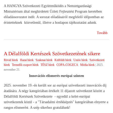
A HANGYA Szövetkezeti Együttműködés a Nemzetgazdasági
Minisztérium által meghirdetett Üzleti Fejlesztési Program keretében
előadássorozatot indít. A sorozat előadásairól megfelelő időpontban az
érintetteknek közvetlenül, illetve a honlapon tájékoztatást adunk.
(Sz
Tovább
ren
A Délalföldi Kertészek Szövetkezetének sikere
Rövid hírek
Hazai hírek
Szakmai hírek
Külföldi hírek
Uniós hírek
Szövetkezeti
hírek
Termelői csoport hírek
TÉSZ hírek
COPA-COGECA
Média hírek
|
2025.
november 21.
Innovációs elismerés európai szinten
2025. november 19.-én került sor az európai szövetkezeti innovációs díj
átadására. A négy kategóriában értékelt 11 díjazott szövetkezet között a
Délalföldi Kertészek Szövetkezete - egyedül a kelet-európai
szövetkezetek közül - a "Társadalmi értékképzés" kategóriában elnyerte a
rangos elismerést. A szép sikerhez gratulálunk!