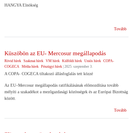
HANGYA Elnökség
(A
Tovább
Dél
Ker
Szö
Küszöbön az EU- Mercosur megállapodás
sike
Rövid hírek
Szakmai hírek
VM hírek
Külföldi hírek
Uniós hírek
COPA-
COGECA
Média hírek
Pénzügyi hírek
|
2025. szeptember 3.
A COPA- COGECA tiltakozó állásfoglalás tett közzé
Az EU–Mercosur megállapodás ratifikálásának előmozdítása tovább
mélyíti a szakadékot a mezőgazdasági közösségek és az Európai Bizottság
között.
(Kü
Tovább
az
EU
Mer