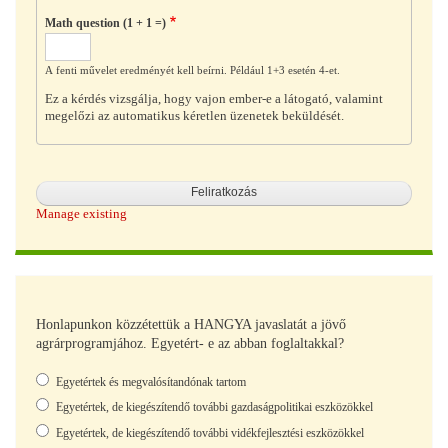
Math question (1 + 1 =)
A fenti művelet eredményét kell beírni. Például 1+3 esetén 4-et.
Ez a kérdés vizsgálja, hogy vajon ember-e a látogató, valamint
megelőzi az automatikus kéretlen üzenetek beküldését.
Manage existing
Honlapunkon közzétettük a HANGYA javaslatát a jövő
agrárprogramjához. Egyetért- e az abban foglaltakkal?
Választások
Egyetértek és megvalósítandónak tartom
Egyetértek, de kiegészítendő további gazdaságpolitikai eszközökkel
Egyetértek, de kiegészítendő további vidékfejlesztési eszközökkel