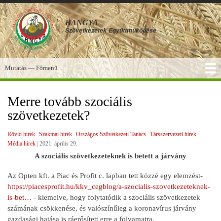
Ugrás
a
HANGYA
tartalomra
Szövetkezetek
Együttműködése
Mutatás — Főmenü
Főmenü
SZOLGÁLTATÁSOK
KÉPGALÉRIA
TUDÁSBÁZIS
A HANGYA
FÓRUM
HÍREK
Merre tovább szociális
szövetkezetek?
Rövid hírek
Szakmai hírek
Országos Szövetkezeti Tanács
Társszervezeti hírek
Média hírek
|
2021. április 29.
A szociális szövetkezeteknek is betett a járvány
Az Opten kft. a Piac és Profit c. lapban tett közzé egy elemzést-
https://piacesprofit.hu/kkv_cegblog/a-szocialis-szovetkezeteknek-
is-bet…
- kiemelve, hogy folytatódik a szociális szövetkezetek
számának csökkenése, és valószínűleg a koronavírus járvány
gazdasági hatása is ráerősített erre a folyamatra.