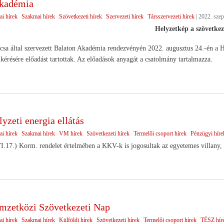
Akadémia
ai hírek
Szakmai hírek
Szövetkezeti hírek
Szervezeti hírek
Társszervezeti hírek
|
2022. szep
Helyzetkép a szövetkez
sa által szervezett Balaton Akadémia rendezvényén 2022. augusztus 24.-én a H
lkérésére előadást tartottak. Az előadások anyagát a csatolmány tartalmazza.
yzeti energia ellátás
ai hírek
Szakmai hírek
VM hírek
Szövetkezeti hírek
Termelői csoport hírek
Pénzügyi híre
.17.) Korm. rendelet értelmében a KKV-k is jogosultak az egyetemes villany, 
mzetközi Szövetkezeti Nap
ai hírek
Szakmai hírek
Külföldi hírek
Szövetkezeti hírek
Termelői csoport hírek
TÉSZ hír