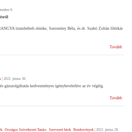
tember 6.
ésről
ANGYA tiszteletbeli elnöke, Szeremley Béla, és dr. Szabó Zoltán főtitkár
(Bala
Tovább
Akad
k
|
2022. június 30.
és gázszolgáltatás kedvezményes igénybevételére az év végéig.
(Vesz
Tovább
energ
ellátá
ek
Országos Szövetkezeti Tanács
Szervezeti hírek
Rendezvények
|
2022. június 28.