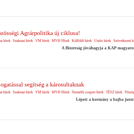
zösségi Agrárpolitika új ciklusa!
ai hírek
Szakmai hírek
VM hírek
MVH Hírek
Külföldi hírek
Uniós hírek
Szövetkezeti h
A Bizottság jóváhagyja a KAP magyarors
gatással segítség a károsultaknak
ai hírek
Szakmai hírek
VM hírek
MVH Hírek
Termelői csoport hírek
TÉSZ hírek
Pénzüg
Lépett a kormány a bajba jutott