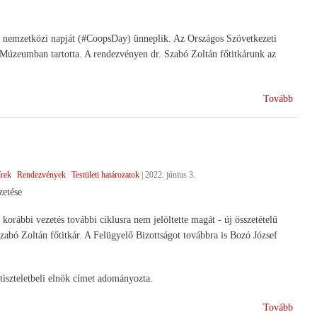
00. nemzetközi napját (#CoopsDay) ünneplik. Az Országos Szövetkezeti
Múzeumban tartotta. A rendezvényen dr. Szabó Zoltán főtitkárunk az
(A
Tovább
100.
Nemze
Szöve
Nap)
írek
Rendezvények
Testületi határozatok
|
2022. június 3.
etése
orábbi vezetés további ciklusra nem jelöltette magát - új összetételű
Szabó Zoltán főtitkár. A Felügyelő Bizottságot továbbra is Bozó József
tiszteletbeli elnök címet adományozta.
(Új
Tovább