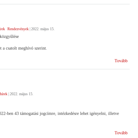
vezet
a
HAN
élén)
írek
Rendezvények
|
2022. május 15.
közgyűlése
a csatolt meghívó szerint.
(Éves
Tovább
közgy
hírek
|
2022. május 15.
22-ben 43 támogatási jogcímre, intézkedésre lehet igényelni, illetve
(Egys
Tovább