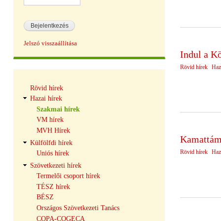
Jelszó visszaállítása
Indul a Kö
Rövid hírek
Haz
Hírek
Rövid hírek
navigáció
Hazai hírek
Szakmai hírek
VM hírek
MVH Hírek
Kamattámo
Külfölfdi hírek
Rövid hírek
Haz
Uniós hírek
Szövetkezeti hírek
Termelői csoport hírek
TÉSZ hírek
BÉSZ
Országos Szövetkezeti Tanács
COPA-COGECA