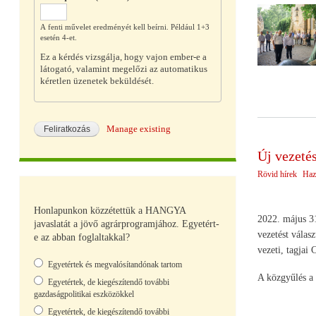
A fenti művelet eredményét kell beírni. Például 1+3
esetén 4-et.
Ez a kérdés vizsgálja, hogy vajon ember-e a
látogató, valamint megelőzi az automatikus
kéretlen üzenetek beküldését.
Manage existing
Új vezet
Rövid hírek
Haz
Honlapunkon közzétettük a HANGYA
2022. május 31
javaslatát a jövő agrárprogramjához. Egyetért-
vezetést válas
e az abban foglaltakkal?
vezeti, tagjai
Választások
Egyetértek és megvalósítandónak tartom
A közgyűlés a 
Egyetértek, de kiegészítendő további
gazdaságpolitikai eszközökkel
Egyetértek, de kiegészítendő további