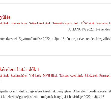
yűlés
ai hírek
Szakmai hírek
Szövetkezeti hírek
Termelői csoport hírek
TÉSZ hírek
Szervezeti h
A HANGYA 2022. évi rendes 
etkezetek Együttműködése 2022. május 18.-án tartja éves rendes közgyűlését 
kérelem határidők !
ai hírek
Szakmai hírek
VM hírek
MVH Hírek
Társszervezeti hírek
Pályázatok
Pénzügyi 
!
április 6-án indult az egységes kérelmek benyújtása. A kérelem beadása során 20
si kötelezettséget teljesíteni, amelynek benyújtási határideje 2022.május 16.