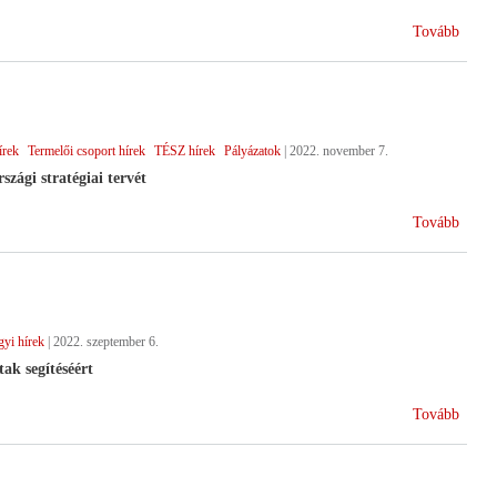
(Term
Tovább
együt
az
új
KAP
írek
Termelői csoport hírek
TÉSZ hírek
Pályázatok
|
2022. november 7.
ciklu
zági stratégiai tervét
(Indu
Tovább
a
Közös
Agrár
új
yi hírek
|
2022. szeptember 6.
ciklus
ak segítéséért
(Kama
Tovább
segíts
a
káros