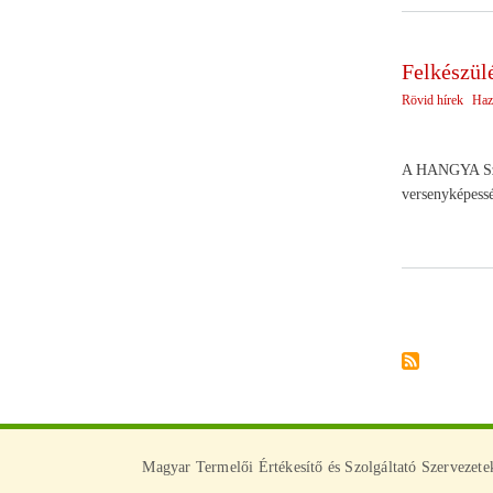
Felkészülé
Rövid hírek
Haz
A HANGYA Szöv
versenyképessé
Oldalszámoz
Magyar Termelői Értékesítő és Szolgáltató Szervezet