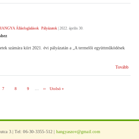
kérel
határ
!)
HANGYA Állásfoglalások
Pályázatok
|
2022. április 30.
shez
ek számára kiírt 2021. évi pályázatán a „A termelői együttműködések
(Felk
Tovább
a
2023-
2027
Page
7
Page
8
Page
9
…
Következő
››
Utolsó
Utolsó »
között
oldal
oldal
ciklus
tca 3.| Tel: 06-30-3355-512 |
hangyaszov@gmail.com