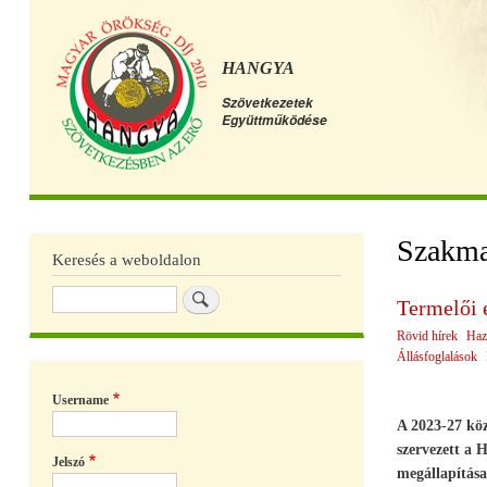
HANGYA
Szövetkezetek
Együttműködése
Főmenü
Szakma
Keresés a weboldalon
Keresés
Termelői 
Rövid hírek
Haz
Állásfoglalások
Username
A 2023-27 köz
szervezett a
Jelszó
megállapítása