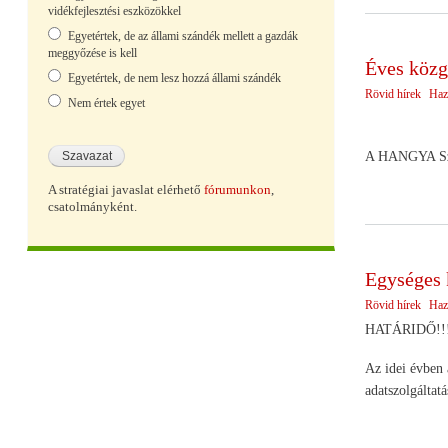
vidékfejlesztési eszközökkel
Egyetértek, de az állami szándék mellett a gazdák
meggyőzése is kell
Éves közg
Egyetértek, de nem lesz hozzá állami szándék
Rövid hírek
Haz
Nem értek egyet
A HANGYA Szöv
A stratégiai javaslat elérhető
fórumunkon
,
csatolmányként.
Egységes 
Rövid hírek
Haz
HATÁRIDŐ!!
Az idei évben 
adatszolgáltatá