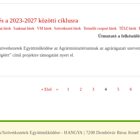
s a 2023-2027 közötti ciklusra
ai hírek
Szakmai hírek
VM hírek
Szövetkezeti hírek
Termelői csoport hírek
TÉSZ hírek
Útmutató a felkészülé
etkezetek Együttműködése az Agrárminisztériumnak az agrárágazati szervezet
géért” című projektre támogatást nyert el.
Első
« Első
Előző
‹‹
Page
1
Page
2
Page
3
Page
4
Page
5
Page
6
ás
oldal
oldal
ek/Szövetkezetek Együttműködése - HANGYA | 7200 Dombóvár Riesz József u