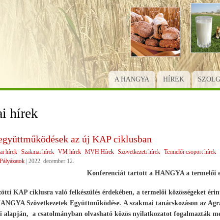
Ugrás
a
tartalomra
A HANGYA
HÍREK
SZOL
i hírek
együttműködések az új KAP ciklusban
ai hírek
Szakmai hírek
VM hírek
MVH Hírek
Szövetkezeti hírek
Termelői csoport hírek
Pályázatok
|
2022. december 12.
Konferenciát tartott a HANGYA a termelői 
ötti KAP ciklusra való felkészülés érdekében, a termelői közösségeket érin
 HANGYA Szövetkezetek Együttműködése. A szakmai tanácskozáson az Agrár
i alapján, a csatolmányban olvasható közös nyilatkozatot fogalmazták me