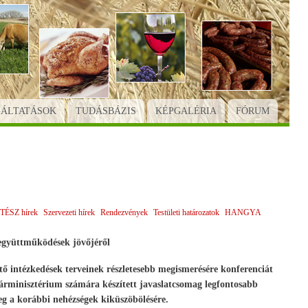
GÁLTATÁSOK
TUDÁSBÁZIS
KÉPGALÉRIA
FÓRUM
TÉSZ hírek
Szervezeti hírek
Rendezvények
Testületi határozatok
HANGYA
együttműködések jövőjéről
tő intézkedések terveinek részletesebb megismerésére konferenciát
minisztérium számára készített javaslatcsomag legfontosabb
g a korábbi nehézségek kiküszöbölésére.