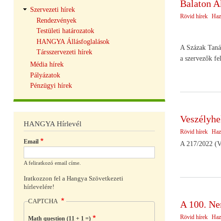
Balaton 
Szervezeti hírek
Rövid hírek
Haz
Rendezvények
Testületi határozatok
HANGYA Állásfoglalások
A Százak Tanác
Társszervezeti hírek
a szervezők fe
Média hírek
Pályázatok
Pénzügyi hírek
Veszélyhel
HANGYA Hírlevél
Rövid hírek
Haz
Email
A 217/2022 (VI
A feliratkozó email címe.
Iratkozzon fel a Hangya Szövetkezeti
hírlevelére!
CAPTCHA
A 100. Ne
Rövid hírek
Haz
Math question (11 + 1 =)