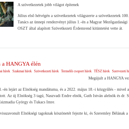
A szövetkezetek jobb világot építenek
Július első hétvégén a szövetkezetek világszerte a szövetkezetek 1
Tanács az ünnepi rendezvényt július 1.-én a Magyar Mezőgazdasági 
OSZT által alapított Szövetkezeti Érdemrend kitüntetést vette át.
és a HANGYA élén
ai hírek
Szakmai hírek
Szövetkezeti hírek
Termelői csoport hírek
TÉSZ hírek
Szervezeti h
Megújult a HANGYA vez
.-én lejárt az Elnökség mandátuma, és a 2022. május 18.-i közgyűlés - mivel a k
ztott. Az új Elnökség 3 tagú, Naszvadi Endre elnök, Guth István alelnök és dr. 
 Csizmadia György és Tukacs Imre.
visszavonult Elnökségi tagoknak köszönetét fejezte ki, és Szeremley Bélának a 