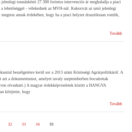
 jelenlegi tonnánkénti 27.300 forintos intervenciós ár meghaladja a piaci
 a lehetőséggel - vélekednek az MVH-nál. Kukoricát az unió jelenlegi
 megtesz annak érdekében, hogy ha a piaci helyzet drasztikusan romlik,
(Gab
Tovább
interv
ztal beszélgetésre kerül sor a 2013 utáni Közösségi Agrárpolitikáról. A
nt azt a dokumentumot, amelyet tavaly szeptemberben bocsátottak
ven olvasható.) A magyar érdekképviseletek között a HANGYA
an kifejtette, hogy
(Magy
Tovább
holla
kereka
a
e
Page
32
Page
33
Page
34
Page
35
KAP