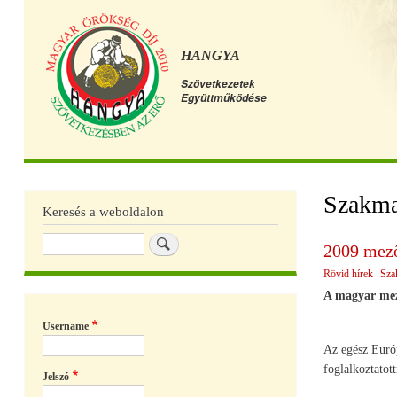
HANGYA
Szövetkezetek
Együttműködése
Főmenü
Szakma
Keresés a weboldalon
Keresés
2009 mező
Rövid hírek
Sza
A magyar mez
Username
Az egész Euró
foglalkoztatot
Jelszó