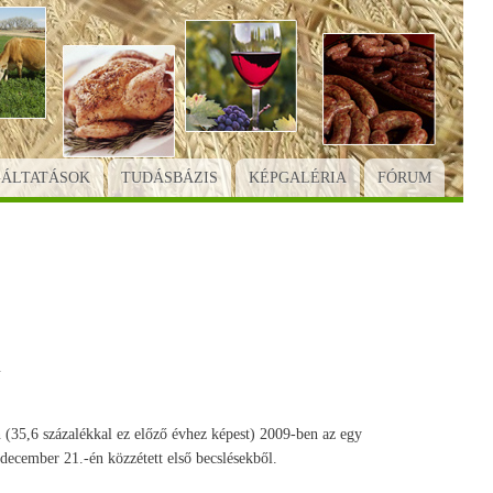
GÁLTATÁSOK
TUDÁSBÁZIS
KÉPGALÉRIA
FÓRUM
n
35,6 százalékkal ez előző évhez képest) 2009-ben az egy
 december 21.-én közzétett első becslésekből.