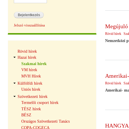
Megújuló e
Jelszó visszaállítása
Rövid hírek
Sza
Nemzetközi pr
Hírek
Rövid hírek
navigáció
Hazai hírek
Szakmai hírek
VM hírek
Amerikai-
MVH Hírek
Külfölfdi hírek
Rövid hírek
Sza
Uniós hírek
Amerikai- ma
Szövetkezeti hírek
Termelői csoport hírek
TÉSZ hírek
BÉSZ
Országos Szövetkezeti Tanács
HANGYA 
COPA-COGECA