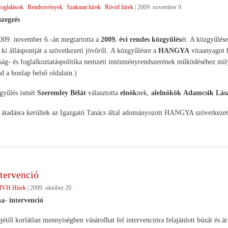
glalások
Rendezvények
Szakmai hírek
Rövid hírek
|
2009. november 9.
szegzés
9. november 6.-án megtartotta a
2009. évi rendes közgyűlés
ét. A közgyűlés
e ki álláspontját a szövetkezeti jövőről. A közgyűlésre a
HANGYA
vitaanyagot 
ság- és foglalkoztatáspolitika nemzeti intézményrendszerének működéséhez mily
sd a honlap belső oldalain.)
zgyűlés ismét
Szeremley Bélát
választotta
elnök
nek,
alelnökök
Adamcsik Lász
átadásra kerültek az Igazgató Tanács által adományozott HANGYA szövetkezeti ki
tervenció
VH Hírek
|
2009. október 29.
a- intervenció
étől korlátlan mennyiségben vásárolhat fel intervencióra felajánlott búzát és 