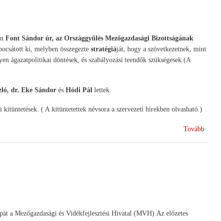
en
Font Sándor úr, az Országgyűlés Mezőgazdasági Bizottságának
bocsátott ki, melyben összegezte
stratégiá
ját, hogy a szövetkezetnek, mint
en ágazatpolitikai döntések, és szabályozási teendők szükségesek.(A
ló, dr. Eke Sándor
és
Hódi Pál
lettek.
tüntetések. ( A kitüntetettek névsora a szervezeti hírekben olvasható.)
(HA
Tovább
közgy
árpát a Mezőgazdasági és Vidékfejlesztési Hivatal (MVH).Az előzetes