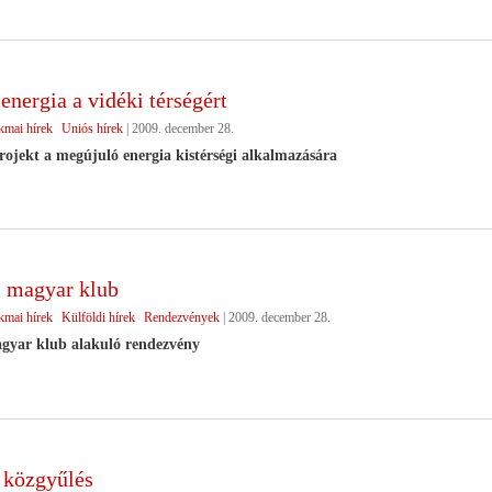
nergia a vidéki térségért
kmai hírek
Uniós hírek
|
2009. december 28.
ojekt a megújuló energia kistérségi alkalmazására
 magyar klub
kmai hírek
Külföldi hírek
Rendezvények
|
2009. december 28.
gyar klub alakuló rendezvény
közgyűlés