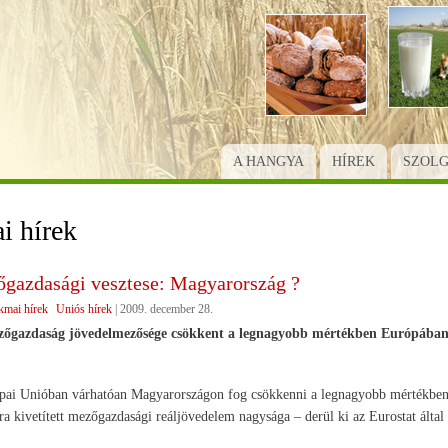
Ugrás
a
tartalomra
A HANGYA
HÍREK
SZOL
i hírek
gazdasági vesztese: Magyarország ?
kmai hírek
Uniós hírek
|
2009. december 28.
őgazdaság jövedelmezősége csökkent a legnagyobb mértékben Európába
pai Unióban várhatóan Magyarországon fog csökkenni a legnagyobb mértékben (
tra kivetített mezőgazdasági reáljövedelem nagysága – derül ki az Eurostat által