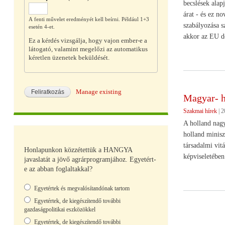
becslések alap
árat - és ez n
A fenti művelet eredményét kell beírni. Például 1+3
szabályozása s
esetén 4-et.
akkor az EU dö
Ez a kérdés vizsgálja, hogy vajon ember-e a
látogató, valamint megelőzi az automatikus
kéretlen üzenetek beküldését.
Manage existing
Magyar- h
Szakmai hírek
|
2
A holland nagy
holland minisz
társadalmi vit
Honlapunkon közzétettük a HANGYA
képviseletében 
javaslatát a jövő agrárprogramjához. Egyetért-
e az abban foglaltakkal?
Választások
Egyetértek és megvalósítandónak tartom
Egyetértek, de kiegészítendő további
gazdaságpolitikai eszközökkel
Oldalszámoz
Egyetértek, de kiegészítendő további