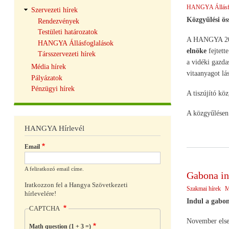
HANGYA Állásfo
Szervezeti hírek
Közgyűlési ös
Rendezvények
Testületi határozatok
A HANGYA 200
HANGYA Állásfoglalások
elnöke
fejtett
Társszervezeti hírek
a vidéki gazda
Média hírek
vitaanyagot lá
Pályázatok
Pénzügyi hírek
A tiszújító kö
A közgyűlésen 
HANGYA Hírlevél
Email
A feliratkozó email címe.
Gabona in
Iratkozzon fel a Hangya Szövetkezeti
Szakmai hírek
M
hírlevelére!
Indul a gabon
CAPTCHA
November elsej
Math question (1 + 3 =)