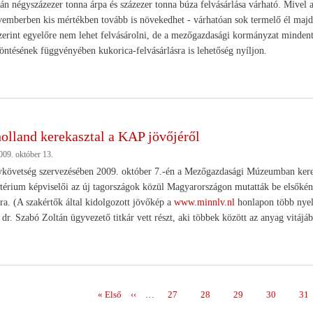
ján négyszázezer tonna árpa és százezer tonna búza felvásárlása várható. Mivel a
ovemberben kis mértékben tovább is növekedhet - várhatóan sok termelő él majd
zerint egyelőre nem lehet felvásárolni, de a mezőgazdasági kormányzat mindent
ntésének függvényében kukorica-felvásárlásra is lehetőség nyíljon.
olland kerekasztal a KAP jövőjéről
009. október 13.
követség szervezésében 2009. október 7.-én a Mezőgazdasági Múzeumban kerekas
térium képviselői az új tagországok közül Magyarországon mutatták be elsőké
ára. (A szakértők által kidolgozott jövőkép a
www.minnlv.nl
honlapon több nyel
dr. Szabó Zoltán ügyvezető titkár vett részt, aki többek között az anyag vitájáb
Első
« Első
Előző
‹‹
…
Page
27
Page
28
Page
29
Page
30
Pag
31
ás
oldal
oldal