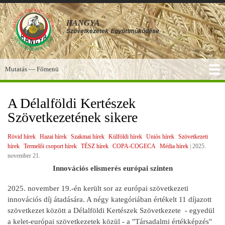
Ugrás
a
HANGYA
tartalomra
Szövetkezetek
Együttműködése
Mutatás — Főmenü
Főmenü
SZOLGÁLTATÁSOK
KÉPGALÉRIA
TUDÁSBÁZIS
A HANGYA
FÓRUM
HÍREK
A Délalföldi Kertészek
Szövetkezetének sikere
Rövid hírek
Hazai hírek
Szakmai hírek
Külföldi hírek
Uniós hírek
Szövetkezeti
hírek
Termelői csoport hírek
TÉSZ hírek
COPA-COGECA
Média hírek
|
2025.
november 21.
Innovációs elismerés európai szinten
2025. november 19.-én került sor az európai szövetkezeti
innovációs díj átadására. A négy kategóriában értékelt 11 díjazott
szövetkezet között a Délalföldi Kertészek Szövetkezete - egyedül
a kelet-európai szövetkezetek közül - a "Társadalmi értékképzés"