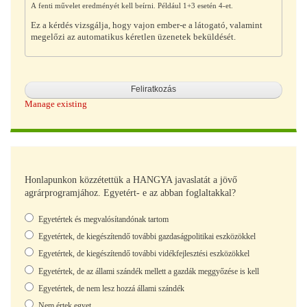
A fenti művelet eredményét kell beírni. Például 1+3 esetén 4-et.
Ez a kérdés vizsgálja, hogy vajon ember-e a látogató, valamint
megelőzi az automatikus kéretlen üzenetek beküldését.
Manage existing
Honlapunkon közzétettük a HANGYA javaslatát a jövő
agrárprogramjához. Egyetért- e az abban foglaltakkal?
Választások
Egyetértek és megvalósítandónak tartom
Egyetértek, de kiegészítendő további gazdaságpolitikai eszközökkel
Egyetértek, de kiegészítendő további vidékfejlesztési eszközökkel
Egyetértek, de az állami szándék mellett a gazdák meggyőzése is kell
Egyetértek, de nem lesz hozzá állami szándék
Nem értek egyet