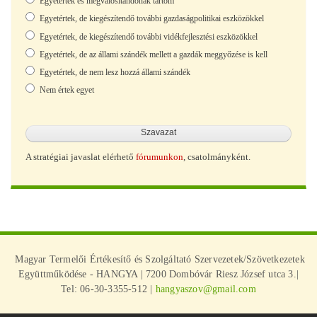
Egyetértek és megvalósítandónak tartom
Egyetértek, de kiegészítendő további gazdaságpolitikai eszközökkel
Egyetértek, de kiegészítendő további vidékfejlesztési eszközökkel
Egyetértek, de az állami szándék mellett a gazdák meggyőzése is kell
Egyetértek, de nem lesz hozzá állami szándék
Nem értek egyet
A stratégiai javaslat elérhető
fórumunkon
, csatolmányként.
Magyar Termelői Értékesítő és Szolgáltató Szervezetek/Szövetkezetek
Együttműködése - HANGYA | 7200 Dombóvár Riesz József utca 3.|
Tel: 06-30-3355-512 |
hangyaszov@gmail.com