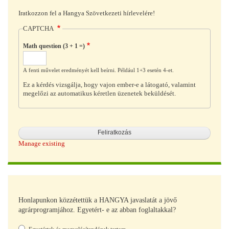
Iratkozzon fel a Hangya Szövetkezeti hírlevelére!
CAPTCHA
Math question (3 + 1 =)
A fenti művelet eredményét kell beírni. Például 1+3 esetén 4-et.
Ez a kérdés vizsgálja, hogy vajon ember-e a látogató, valamint
megelőzi az automatikus kéretlen üzenetek beküldését.
Manage existing
Honlapunkon közzétettük a HANGYA javaslatát a jövő
agrárprogramjához. Egyetért- e az abban foglaltakkal?
Választások