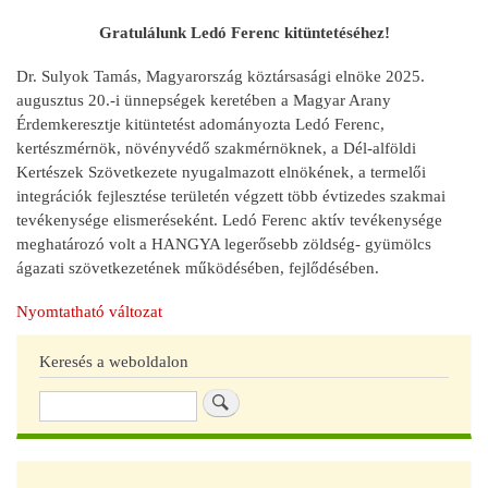
Gratulálunk Ledó Ferenc kitüntetéséhez!
Dr. Sulyok Tamás, Magyarország köztársasági elnöke 2025.
augusztus 20.-i ünnepségek keretében a Magyar Arany
Érdemkeresztje kitüntetést adományozta Ledó Ferenc,
kertészmérnök, növényvédő szakmérnöknek, a Dél-alföldi
Kertészek Szövetkezete nyugalmazott elnökének, a termelői
integrációk fejlesztése területén végzett több évtizedes szakmai
tevékenysége elismeréseként. Ledó Ferenc aktív tevékenysége
meghatározó volt a HANGYA legerősebb zöldség- gyümölcs
ágazati szövetkezetének működésében, fejlődésében.
Nyomtatható változat
Keresés a weboldalon
Keresés