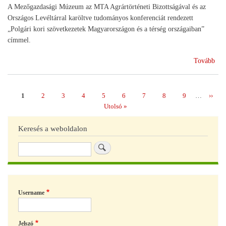
A Mezőgazdasági Múzeum az MTA Agrártörténeti Bizottságával és az
Országos Levéltárral karöltve tudományos konferenciát rendezett
„Polgári kori szövetkezetek Magyarországon és a térség országaiban”
címmel.
(12
Tovább
éve
a
HA
Page
1
Page
2
Page
3
Page
4
Page
5
Page
6
Page
7
Page
8
Page
9
…
Követ
››
Oldalszámozás
múl
oldal
Utolsó
Utolsó »
oldal
Keresés a weboldalon
Keresés
Username
Jelszó