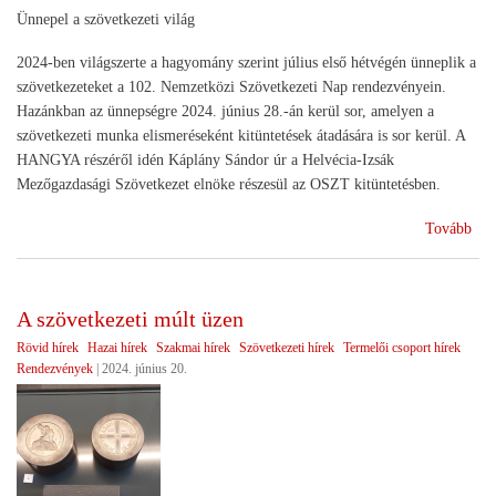
Ünnepel a szövetkezeti világ
2024-ben világszerte a hagyomány szerint július első hétvégén ünneplik a
szövetkezeteket a 102. Nemzetközi Szövetkezeti Nap rendezvényein.
Hazánkban az ünnepségre 2024. június 28.-án kerül sor, amelyen a
szövetkezeti munka elismeréseként kitüntetések átadására is sor kerül. A
HANGYA részéről idén Káplány Sándor úr a Helvécia-Izsák
Mezőgazdasági Szövetkezet elnöke részesül az OSZT kitüntetésben.
(Ne
Tovább
Szö
Na
202
A szövetkezeti múlt üzen
Rövid hírek
Hazai hírek
Szakmai hírek
Szövetkezeti hírek
Termelői csoport hírek
Rendezvények
|
2024. június 20.