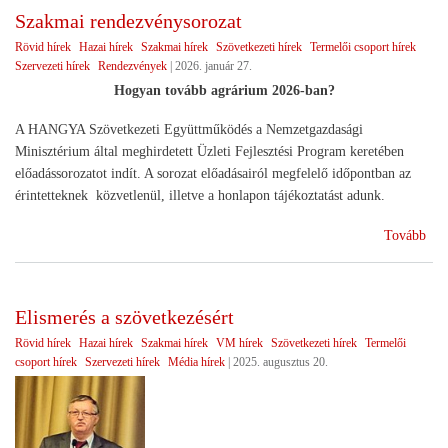
Szakmai rendezvénysorozat
Rövid hírek
Hazai hírek
Szakmai hírek
Szövetkezeti hírek
Termelői csoport hírek
Szervezeti hírek
Rendezvények
|
2026. január 27.
Hogyan tovább agrárium 2026-ban?
A HANGYA Szövetkezeti Együttműködés a Nemzetgazdasági
Minisztérium által meghirdetett Üzleti Fejlesztési Program keretében
előadássorozatot indít. A sorozat előadásairól megfelelő időpontban az
érintetteknek közvetlenül, illetve a honlapon tájékoztatást adunk.
(Sz
Tovább
ren
Elismerés a szövetkezésért
Rövid hírek
Hazai hírek
Szakmai hírek
VM hírek
Szövetkezeti hírek
Termelői
csoport hírek
Szervezeti hírek
Média hírek
|
2025. augusztus 20.