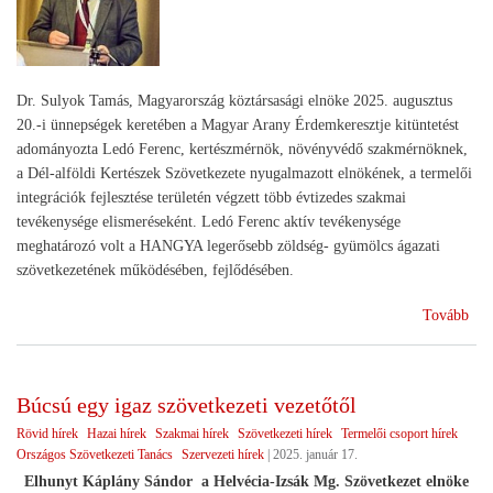
Dr. Sulyok Tamás, Magyarország köztársasági elnöke 2025. augusztus
20.-i ünnepségek keretében a Magyar Arany Érdemkeresztje kitüntetést
adományozta Ledó Ferenc, kertészmérnök, növényvédő szakmérnöknek,
a Dél-alföldi Kertészek Szövetkezete nyugalmazott elnökének, a termelői
integrációk fejlesztése területén végzett több évtizedes szakmai
tevékenysége elismeréseként. Ledó Ferenc aktív tevékenysége
meghatározó volt a HANGYA legerősebb zöldség- gyümölcs ágazati
szövetkezetének működésében, fejlődésében.
(El
Tovább
a
szö
Búcsú egy igaz szövetkezeti vezetőtől
Rövid hírek
Hazai hírek
Szakmai hírek
Szövetkezeti hírek
Termelői csoport hírek
Országos Szövetkezeti Tanács
Szervezeti hírek
|
2025. január 17.
Elhunyt Káplány Sándor a Helvécia-Izsák Mg. Szövetkezet elnöke