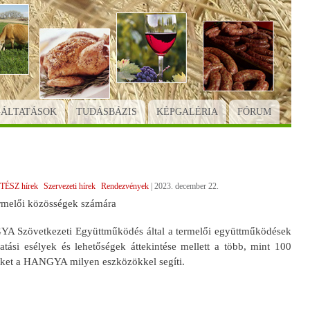
GÁLTATÁSOK
TUDÁSBÁZIS
KÉPGALÉRIA
FÓRUM
TÉSZ hírek
Szervezeti hírek
Rendezvények
|
2023. december 22.
rmelői közösségek számára
YA Szövetkezeti Együttműködés által a termelői együttműködések
ási esélyek és lehetőségek áttekintése mellett a több, mint 100
güket a HANGYA milyen eszközökkel segíti.