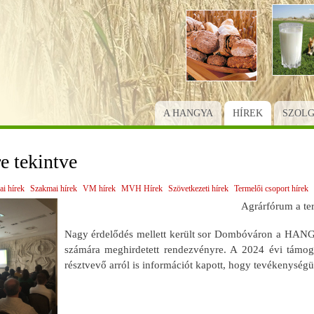
Ugrás
a
tartalomra
A HANGYA
HÍREK
SZOL
e tekintve
ai hírek
Szakmai hírek
VM hírek
MVH Hírek
Szövetkezeti hírek
Termelői csoport hírek
Agrárfórum a te
Nagy érdelődés mellett került sor Dombóváron a HANG
számára meghirdetett rendezvényre. A 2024 évi támogat
résztvevő arról is információt kapott, hogy tevékenysé