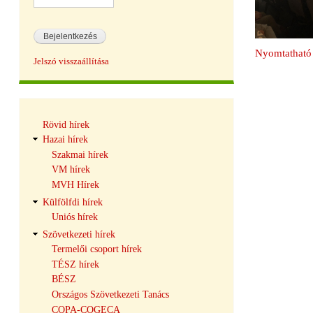
Nyomtatható 
Jelszó visszaállítása
Hírek
Rövid hírek
navigáció
Hazai hírek
Szakmai hírek
VM hírek
MVH Hírek
Külfölfdi hírek
Uniós hírek
Szövetkezeti hírek
Termelői csoport hírek
TÉSZ hírek
BÉSZ
Országos Szövetkezeti Tanács
COPA-COGECA