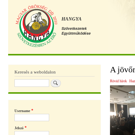
HANGYA
Szövetkezetek
Együttműködése
Főmenü
A jövőr
Keresés a weboldalon
Rövid hírek
Haz
Keresés
Username
Jelszó