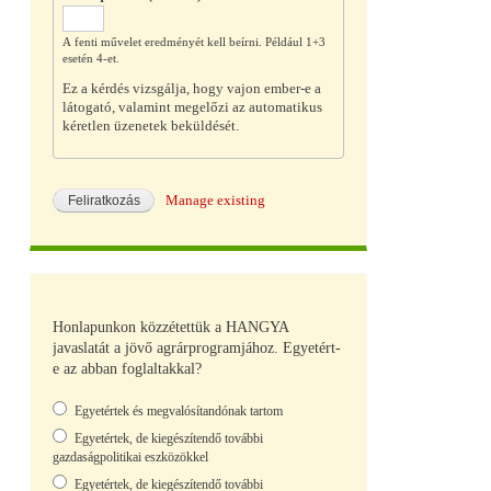
A fenti művelet eredményét kell beírni. Például 1+3
esetén 4-et.
Ez a kérdés vizsgálja, hogy vajon ember-e a
látogató, valamint megelőzi az automatikus
kéretlen üzenetek beküldését.
Manage existing
Honlapunkon közzétettük a HANGYA
javaslatát a jövő agrárprogramjához. Egyetért-
e az abban foglaltakkal?
Választások
Egyetértek és megvalósítandónak tartom
Egyetértek, de kiegészítendő további
gazdaságpolitikai eszközökkel
Egyetértek, de kiegészítendő további