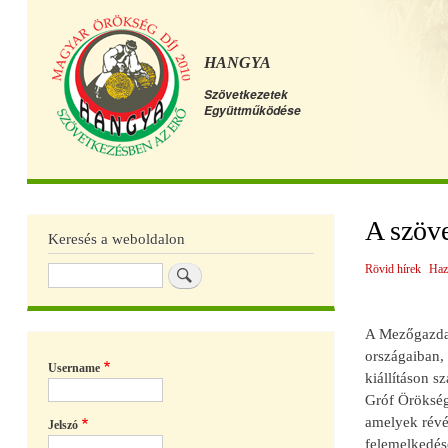
HANGYA
Szövetkezetek
Együttműködése
Főmenü
A szöve
Keresés a weboldalon
Rövid hírek
Haz
Keresés
A Mezőgazdas
országaiban,
Username
kiállításon 
Gróf Örökségé
amelyek révén
Jelszó
felemelkedésé