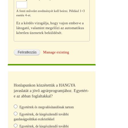
A fenti művelet eredményét kell beírni. Például 1+3
esetén 4-et.
Ez a kérdés vizsgálja, hogy vajon ember-e a
látogató, valamint megelőzi az automatikus
kéretlen üzenetek beküldését.
Manage existing
Honlapunkon közzétettük a HANGYA
javaslatát a jövő agrárprogramjához. Egyetért-
e az abban foglaltakkal?
Választások
Egyetértek és megvalósítandónak tartom
Egyetértek, de kiegészítendő további
gazdaságpolitikai eszközökkel
Egyetértek, de kiegészítendő további