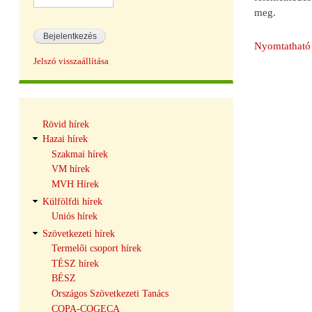
meg.
Nyomtatható 
Jelszó visszaállítása
Hírek
Rövid hírek
navigáció
Hazai hírek
Szakmai hírek
VM hírek
MVH Hírek
Külfölfdi hírek
Uniós hírek
Szövetkezeti hírek
Termelői csoport hírek
TÉSZ hírek
BÉSZ
Országos Szövetkezeti Tanács
COPA-COGECA