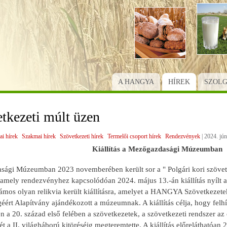
Ugrás
a
tartalomra
A HANGYA
HÍREK
SZOL
tkezeti múlt üzen
ai hírek
Szakmai hírek
Szövetkezeti hírek
Termelői csoport hírek
Rendezvények
|
2024. jún
Kiállítás a Mezőgazdasági Múzeumban
ági Múzeumban 2023 novemberében került sor a " Polgári kori szövet
 amely rendezvényhez kapcsolódóan 2024. május 13.-án kiállítás nyílt
számos olyan relikvia került kiállításra, amelyet a HANGYA Szövetkeze
ért Alapítvány ajándékozott a múzeumnak. A kiállítás célja, hogy felhí
 a 20. század első felében a szövetkezetek, a szövetkezeti rendszer az
t a II. világháború kitöréséig megteremtette. A kiállítás előreláthatóan