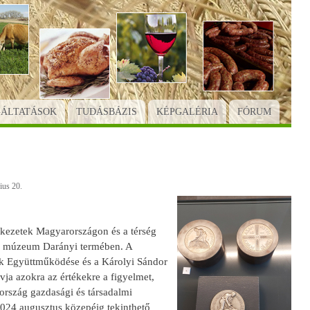
GÁLTATÁSOK
TUDÁSBÁZIS
KÉPGALÉRIA
FÓRUM
ius 20.
kezetek Magyarországon és a térség
 a múzeum Darányi termében. A
tek Együttműködése és a Károlyi Sándor
vja azokra az értékekre a figyelmet,
 ország gazdasági és társadalmi
 2024 augusztus közepéig tekinthető