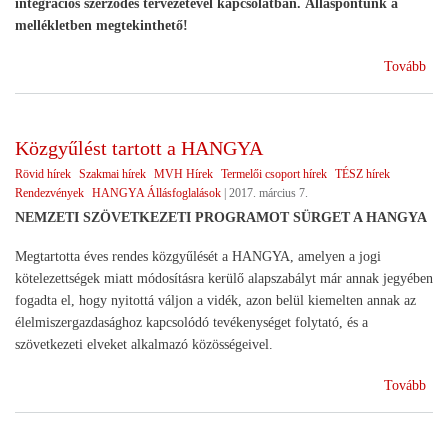
integrációs szerződés tervezetével kapcsolatban. Álláspontunk a
mellékletben megtekinthető!
(H
Tovább
állá
Közgyűlést tartott a HANGYA
Rövid hírek
Szakmai hírek
MVH Hírek
Termelői csoport hírek
TÉSZ hírek
Rendezvények
HANGYA Állásfoglalások
|
2017. március 7.
NEMZETI SZÖVETKEZETI PROGRAMOT SÜRGET A HANGYA
Megtartotta éves rendes közgyűlését a HANGYA, amelyen a jogi
kötelezettségek miatt módosításra kerülő alapszabályt már annak jegyében
fogadta el, hogy nyitottá váljon a vidék, azon belül kiemelten annak az
élelmiszergazdasághoz kapcsolódó tevékenységet folytató, és a
szövetkezeti elveket alkalmazó közösségeivel.
(
Tovább
Köz
tart