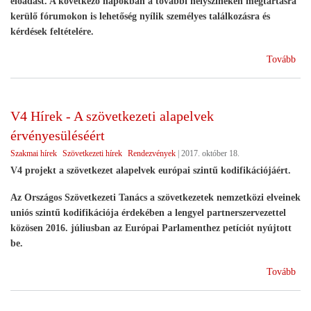
előadást. A következő napokban a további helyszíneken megtartásra
kerülő fórumokon is lehetőség nyílik személyes találkozásra és
kérdések feltételére.
(Eg
Tovább
-
Szö
sze
V4 Hírek - A szövetkezeti alapelvek
a
érvényesüléséért
mag
agr
Szakmai hírek
Szövetkezeti hírek
Rendezvények
|
2017. október 18.
V4 projekt a szövetkezet alapelvek európai szintű kodifikációjáért.
Az Országos Szövetkezeti Tanács a szövetkezetek nemzetközi elveinek
uniós szintű kodifikációja érdekében a lengyel partnerszervezettel
közösen 2016. júliusban az Európai Parlamenthez petíciót nyújtott
be.
(V4
Tovább
Hír
-