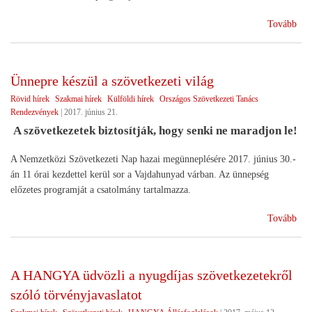
(H
Tovább
a
201
évi
Ünnepre készül a szövetkezeti világ
OM
Rövid hírek
Szakmai hírek
Külföldi hírek
Országos Szövetkezeti Tanács
on)
Rendezvények
|
2017. június 21.
A szövetkezetek biztosítják, hogy senki ne maradjon le!
A Nemzetközi Szövetkezeti Nap hazai megünneplésére 2017. június 30.-
án 11 órai kezdettel kerül sor a Vajdahunyad várban. Az ünnepség
előzetes programját a csatolmány tartalmazza.
(Ün
Tovább
kés
a
szö
A HANGYA üdvözli a nyugdíjas szövetkezetekről
vilá
szóló törvényjavaslatot