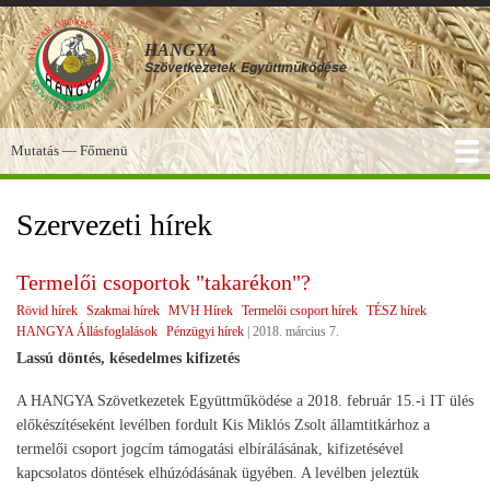
Ugrás
a
HANGYA
tartalomra
Szövetkezetek
Együttműködése
Mutatás — Főmenü
Főmenü
SZOLGÁLTATÁSOK
KÉPGALÉRIA
TUDÁSBÁZIS
A HANGYA
FÓRUM
HÍREK
Szervezeti hírek
Termelői csoportok "takarékon"?
Rövid hírek
Szakmai hírek
MVH Hírek
Termelői csoport hírek
TÉSZ hírek
HANGYA Állásfoglalások
Pénzügyi hírek
|
2018. március 7.
Lassú döntés, késedelmes kifizetés
A HANGYA Szövetkezetek Együttműködése a 2018. február 15.-i IT ülés
előkészítéseként levélben fordult Kis Miklós Zsolt államtitkárhoz a
termelői csoport jogcím támogatási elbírálásának, kifizetésével
kapcsolatos döntések elhúzódásának ügyében. A levélben jeleztük