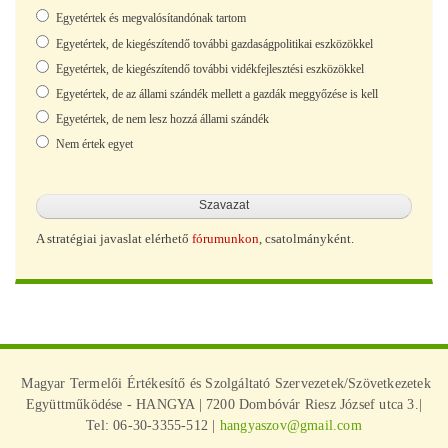
Választások
Egyetértek és megvalósítandónak tartom
Egyetértek, de kiegészítendő további gazdaságpolitikai eszközökkel
Egyetértek, de kiegészítendő további vidékfejlesztési eszközökkel
Egyetértek, de az állami szándék mellett a gazdák meggyőzése is kell
Egyetértek, de nem lesz hozzá állami szándék
Nem értek egyet
A stratégiai javaslat elérhető
fórumunkon
, csatolmányként.
Magyar Termelői Értékesítő és Szolgáltató Szervezetek/Szövetkezetek
Együttműködése - HANGYA | 7200 Dombóvár Riesz József utca 3.|
Tel: 06-30-3355-512 |
hangyaszov@gmail.com