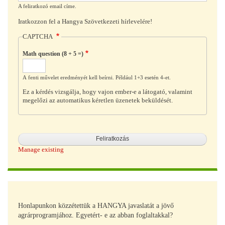
A feliratkozó email címe.
Iratkozzon fel a Hangya Szövetkezeti hírlevelére!
CAPTCHA
Math question (8 + 5 =)
A fenti művelet eredményét kell beírni. Például 1+3 esetén 4-et.
Ez a kérdés vizsgálja, hogy vajon ember-e a látogató, valamint
megelőzi az automatikus kéretlen üzenetek beküldését.
Manage existing
Honlapunkon közzétettük a HANGYA javaslatát a jövő
agrárprogramjához. Egyetért- e az abban foglaltakkal?