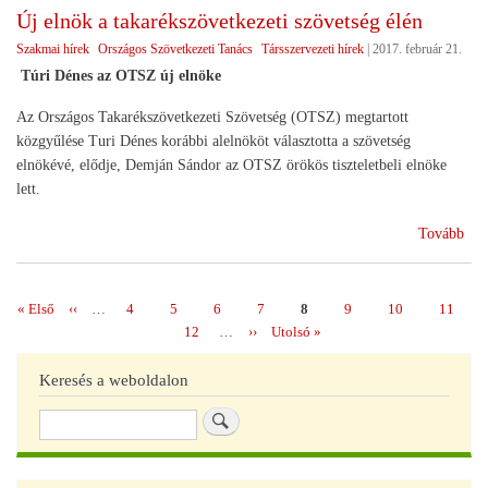
a
Új elnök a takarékszövetkezeti szövetség élén
HA
Szakmai hírek
Országos Szövetkezeti Tanács
Társszervezeti hírek
|
2017. február 21.
Túri Dénes az OTSZ új elnöke
Az Országos Takarékszövetkezeti Szövetség (OTSZ) megtartott
közgyűlése Turi Dénes korábbi alelnököt választotta a szövetség
elnökévé, elődje, Demján Sándor az OTSZ örökös tiszteletbeli elnöke
lett.
(Új
Tovább
eln
a
tak
Első
« Első
Előző
‹‹
…
Page
4
Page
5
Page
6
Page
7
Page
8
Page
9
Page
10
Page
11
Oldalszámozás
szö
oldal
oldal
Page
12
…
Következő
››
Utolsó
Utolsó »
élé
oldal
oldal
Keresés a weboldalon
Keresés