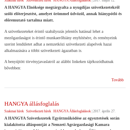
Szakmai hírek
Szövetkezeti hírek
HANGYA Állásfoglalások
|
2017. május 12.
A HANGYA Elnöksége megtárgyalta a nyugdíjas szövetkezetekről
szóló előterjesztést, amelyet örömmel üdvözöl, annak hiánypótló és
előremutató tartalma miatt.
A szövetkezeteket érintő szabályozás jelentős hatással lehet a
mezőgazdaságot is érintő munkaerőhiány enyhítésére, és reményeink
szerint lendületet adhat a nemzetközi szövetkezeti alapelvek hazai
alkalmazására a többi szövetkezeti ágazatban is.
A benyújtött törvényjavaslatról az alábbi linkeken tájékozódhatnak
bővebben:
(A
Tovább
HA
üdv
a
HANGYA állásfoglalás
nyu
Szakmai hírek
Szövetkezeti hírek
HANGYA Állásfoglalások
|
2017. április 27.
szö
szó
A HANGYA Szövetkezetek Együttműködése az egyeztetések során
tör
kialakította álláspontját a Nemzeti Agrárgazdasági Kamara