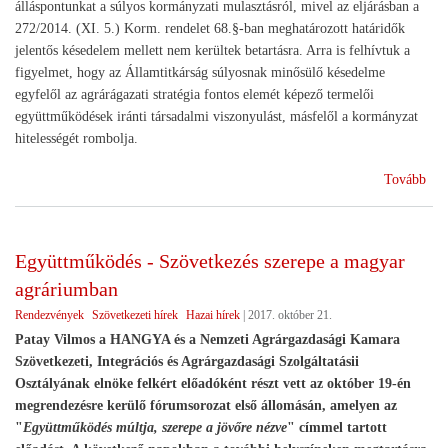
álláspontunkat a súlyos kormányzati mulasztásról, mivel az eljárásban a
272/2014. (XI. 5.) Korm. rendelet 68.§-ban meghatározott határidők
jelentős késedelem mellett nem kerültek betartásra. Arra is felhívtuk a
figyelmet, hogy az Államtitkárság súlyosnak minősülő késedelme
egyfelől az agrárágazati stratégia fontos elemét képező termelői
együttműködések iránti társadalmi viszonyulást, másfelől a kormányzat
hitelességét rombolja.
(Te
Tovább
cso
"ta
Együttműködés - Szövetkezés szerepe a magyar
agráriumban
Rendezvények
Szövetkezeti hírek
Hazai hírek
|
2017. október 21.
Patay Vilmos a HANGYA és a Nemzeti Agrárgazdasági Kamara
Szövetkezeti, Integrációs és Agrárgazdasági Szolgáltatásii
Osztályának elnöke felkért előadóként részt vett az október 19-én
megrendezésre kerülő fórumsorozat első állomásán, amelyen az
"
Együttműködés múltja, szerepe a jövőre nézve
" címmel tartott