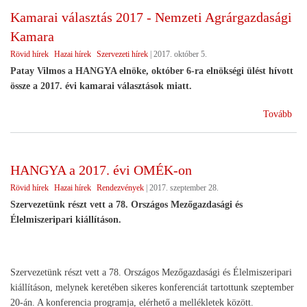
A
Kamarai választás 2017 - Nemzeti Agrárgazdasági
szö
Kamara
ala
érv
Rövid hírek
Hazai hírek
Szervezeti hírek
|
2017. október 5.
Patay Vilmos a HANGYA elnöke, október 6-ra elnökségi ülést hívott
össze a 2017. évi kamarai választások miatt.
(Ka
Tovább
vála
201
-
HANGYA a 2017. évi OMÉK-on
Nem
Rövid hírek
Hazai hírek
Rendezvények
|
2017. szeptember 28.
Agr
Kam
Szervezetünk részt vett a 78. Országos Mezőgazdasági és
Élelmiszeripari kiállításon.
Szervezetünk részt vett a 78. Országos Mezőgazdasági és Élelmiszeripari
kiállításon, melynek keretében sikeres konferenciát tartottunk szeptember
20-án. A konferencia programja, elérhető a mellékletek között.