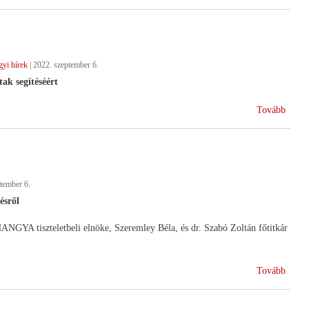
a
Közös
Agrár
új
yi hírek
|
2022. szeptember 6.
ciklus
ak segítéséért
(Kama
Tovább
segíts
a
káros
tember 6.
ésről
ANGYA tiszteletbeli elnöke, Szeremley Béla, és dr. Szabó Zoltán főtitkár
(Bala
Tovább
Akad