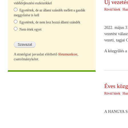
Új vezet
vidékfejlesztési eszközökkel
Rövid hírek
Haz
Egyetértek, de az állami szándék mellett a gazdák
meggyőzése is kell
Egyetértek, de nem lesz hozzá állami szándék
2022. május 31
Nem értek egyet
vezetést válas
vezeti, tagjai
A közgyűlés a 
A stratégiai javaslat elérhető
fórumunkon
,
csatolmányként.
Éves közg
Rövid hírek
Haz
A HANGYA Szöv