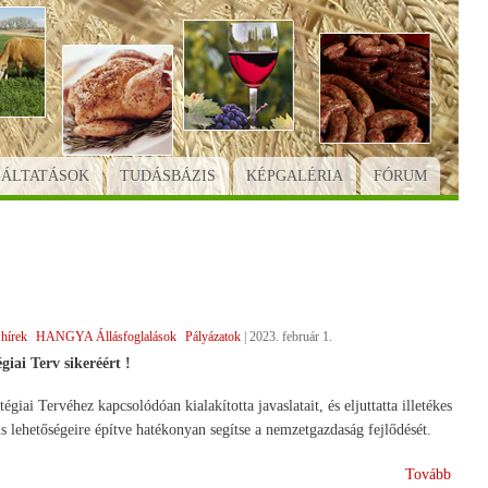
GÁLTATÁSOK
TUDÁSBÁZIS
KÉPGALÉRIA
FÓRUM
hírek
HANGYA Állásfoglalások
Pályázatok
|
2023. február 1.
iai Terv sikeréért !
Tervéhez kapcsolódóan kialakította javaslatait, és eljuttatta illetékes
lehetőségeire építve hatékonyan segítse a nemzetgazdaság fejlődését.
(Jövő
Tovább