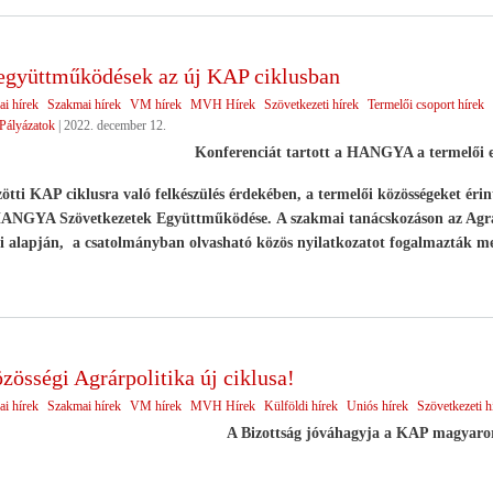
együttműködések az új KAP ciklusban
ai hírek
Szakmai hírek
VM hírek
MVH Hírek
Szövetkezeti hírek
Termelői csoport hírek
Pályázatok
|
2022. december 12.
Konferenciát tartott a HANGYA a termelői 
ötti KAP ciklusra való felkészülés érdekében, a termelői közösségeket érin
 HANGYA Szövetkezetek Együttműködése. A szakmai tanácskozáson az Agrár
i alapján, a csatolmányban olvasható közös nyilatkozatot fogalmazták me
zösségi Agrárpolitika új ciklusa!
ai hírek
Szakmai hírek
VM hírek
MVH Hírek
Külföldi hírek
Uniós hírek
Szövetkezeti h
A Bizottság jóváhagyja a KAP magyarors