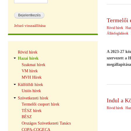
Termelői 
Jelszó visszaállítása
Rövid hírek
Haz
Állásfoglalások
Hírek
A 2023-27 köz
Rövid hírek
navigáció
szervezett a
Hazai hírek
megállapítása
Szakmai hírek
VM hírek
MVH Hírek
Külfölfdi hírek
Uniós hírek
Szövetkezeti hírek
Indul a Kö
Termelői csoport hírek
Rövid hírek
Haz
TÉSZ hírek
BÉSZ
Országos Szövetkezeti Tanács
COPA-COGECA