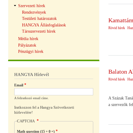
Szervezeti hírek
Rendezvények
Testületi határozatok
Kamattámo
HANGYA Állásfoglalások
Rövid hírek
Haz
Társszervezeti hírek
Média hírek
Pályázatok
Pénzügyi hírek
Balaton 
HANGYA Hírlevél
Rövid hírek
Haz
Email
A Százak Tanác
A feliratkozó email címe.
a szervezők fe
Iratkozzon fel a Hangya Szövetkezeti
hírlevelére!
CAPTCHA
Math question (15 + 0 =)