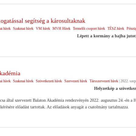
gatással segítség a károsultaknak
ai hírek
Szakmai hírek
VM hírek
MVH Hírek
Termelői csoport hírek
TÉSZ hírek
Pénzüg
Lépett a kormány a bajba jutott
Akadémia
ai hírek
Szakmai hírek
Szövetkezeti hírek
Szervezeti hírek
Társszervezeti hírek
|
2022. szep
Helyzetkép a szövetkez
sa által szervezett Balaton Akadémia rendezvényén 2022. augusztus 24.-én a H
lkérésére előadást tartottak. Az előadások anyagát a csatolmány tartalmazza.