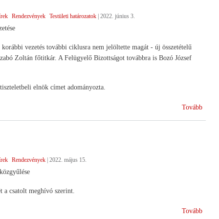
Nap)
írek
Rendezvények
Testületi határozatok
|
2022. június 3.
etése
orábbi vezetés további ciklusra nem jelöltette magát - új összetételű
Szabó Zoltán főtitkár. A Felügyelő Bizottságot továbbra is Bozó József
tiszteletbeli elnök címet adományozta.
(Új
Tovább
vezet
a
HAN
élén)
írek
Rendezvények
|
2022. május 15.
közgyűlése
a csatolt meghívó szerint.
(Éves
Tovább