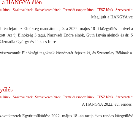
és a HANGYA élén
ai hírek
Szakmai hírek
Szövetkezeti hírek
Termelői csoport hírek
TÉSZ hírek
Szervezeti h
Megújult a HANGYA vez
.-én lejárt az Elnökség mandátuma, és a 2022. május 18.-i közgyűlés - mivel a k
ztott. Az új Elnökség 3 tagú, Naszvadi Endre elnök, Guth István alelnök és dr. 
 Csizmadia György és Tukacs Imre.
visszavonult Elnökségi tagoknak köszönetét fejezte ki, és Szeremley Bélának a 
yűlés
ai hírek
Szakmai hírek
Szövetkezeti hírek
Termelői csoport hírek
TÉSZ hírek
Szervezeti h
A HANGYA 2022. évi rendes 
etkezetek Együttműködése 2022. május 18.-án tartja éves rendes közgyűlését 