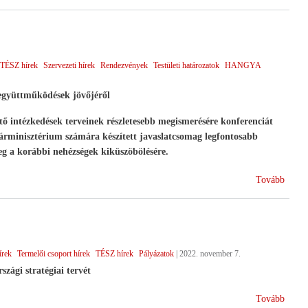
2022)
TÉSZ hírek
Szervezeti hírek
Rendezvények
Testületi határozatok
HANGYA
együttműködések jövőjéről
tő intézkedések terveinek részletesebb megismerésére konferenciát
minisztérium számára készített javaslatcsomag legfontosabb
g a korábbi nehézségek kiküszöbölésére.
(Term
Tovább
együt
az
új
KAP
írek
Termelői csoport hírek
TÉSZ hírek
Pályázatok
|
2022. november 7.
ciklu
zági stratégiai tervét
(Indu
Tovább