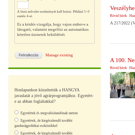
Veszélyhel
A fenti művelet eredményét kell beírni. Például 1+3
Rövid hírek
Haz
esetén 4-et.
A 217/2022 (VI
Ez a kérdés vizsgálja, hogy vajon ember-e a
látogató, valamint megelőzi az automatikus
kéretlen üzenetek beküldését.
Manage existing
A 100. Ne
Rövid hírek
Haz
Honlapunkon közzétettük a HANGYA
javaslatát a jövő agrárprogramjához. Egyetért-
e az abban foglaltakkal?
Választások
Egyetértek és megvalósítandónak tartom
Egyetértek, de kiegészítendő további
gazdaságpolitikai eszközökkel
Egyetértek, de kiegészítendő további