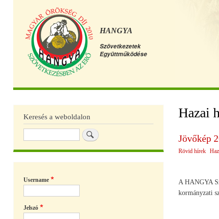
HANGYA
Szövetkezetek
Együttműködése
Főmenü
Hazai h
Keresés a weboldalon
Keresés
Jövőkép 
Rövid hírek
Haz
Username
A HANGYA Szöve
kormányzati sz
Jelszó