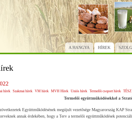
Ugrás
a
tartalomra
A HANGYA
HÍREK
SZOL
írek
2022
ai hírek
Szakmai hírek
VM hírek
MVH Hírek
Uniós hírek
Termelői csoport hírek
TÉSZ 
Termelői együttműködésekkel a Stratég
tkezetek Együttműködésének megújult vezetősége Magyarország KAP Stratégiai 
erveknek annak érdekében, hogy a Terv a termelői együttműködések potenciális 