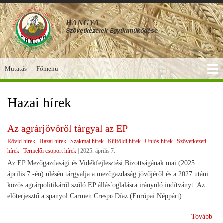
Ugrás
a
HANGYA
tartalomra
Szövetkezetek
Együttműködése
Mutatás — Főmenü
Főmenü
SZOLGÁLTATÁSOK
KÉPGALÉRIA
TUDÁSBÁZIS
A HANGYA
FÓRUM
HÍREK
Hazai hírek
Az agrárjövőről tárgyal az EP
Rövid hírek
Hazai hírek
Szakmai hírek
Külföldi hírek
Uniós hírek
Szövetkezeti
hírek
Termelői csoport hírek
|
2025. április 7.
Az EP Mezőgazdasági és Vidékfejlesztési Bizottságának mai (2025.
április 7.-én) ülésén tárgyalja a mezőgazdaság jövőjéről és a 2027 utáni
közös agrárpolitikáról szóló EP állásfoglalásra irányuló indítványt. Az
előterjesztő a spanyol Carmen Crespo Díaz (Európai Néppárt).
(Az
Tovább