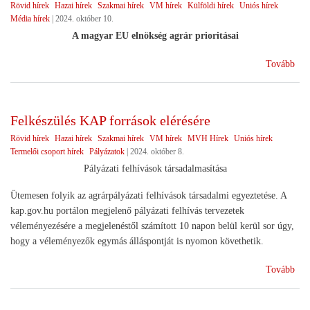
Rövid hírek
Hazai hírek
Szakmai hírek
VM hírek
Külföldi hírek
Uniós hírek
Média hírek
|
2024. október 10.
A magyar EU elnökség agrár prioritásai
(Ag
Tovább
202
utá
)
Felkészülés KAP források elérésére
Rövid hírek
Hazai hírek
Szakmai hírek
VM hírek
MVH Hírek
Uniós hírek
Termelői csoport hírek
Pályázatok
|
2024. október 8.
Pályázati felhívások társadalmasítása
Ütemesen folyik az agrárpályázati felhívások társadalmi egyeztetése. A
kap.gov.hu portálon megjelenő pályázati felhívás tervezetek
véleményezésére a megjelenéstől számított 10 napon belül kerül sor úgy,
hogy a véleményezők egymás álláspontját is nyomon követhetik.
(Fe
Tovább
KA
for