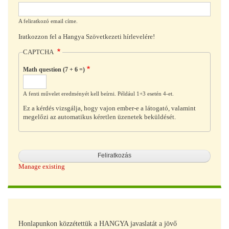
A feliratkozó email címe.
Iratkozzon fel a Hangya Szövetkezeti hírlevelére!
CAPTCHA
Math question (7 + 6 =)
A fenti művelet eredményét kell beírni. Például 1+3 esetén 4-et.
Ez a kérdés vizsgálja, hogy vajon ember-e a látogató, valamint
megelőzi az automatikus kéretlen üzenetek beküldését.
Manage existing
Honlapunkon közzétettük a HANGYA javaslatát a jövő