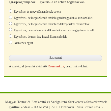
agrárprogramjához. Egyetért- e az abban foglaltakkal?
Választások
Egyetértek és megvalósítandónak tartom
Egyetértek, de kiegészítendő további gazdaságpolitikai eszközökkel
Egyetértek, de kiegészítendő további vidékfejlesztési eszközökkel
Egyetértek, de az állami szándék mellett a gazdák meggyőzése is kell
Egyetértek, de nem lesz hozzá állami szándék
Nem értek egyet
A stratégiai javaslat elérhető
fórumunkon
, csatolmányként.
Magyar Termelői Értékesítő és Szolgáltató Szervezetek/Szövetkezetek
Együttműködése - HANGYA | 7200 Dombóvár Riesz József utca 3.|