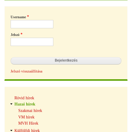
Username
Jelszó
Jelszó visszaállítása
Hírek
Rövid hírek
navigáció
Hazai hírek
Szakmai hírek
VM hírek
MVH Hírek
Külfölfdi hírek