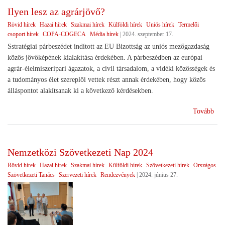
elér
Ilyen lesz az agrárjövő?
)
Rövid hírek
Hazai hírek
Szakmai hírek
Külföldi hírek
Uniós hírek
Termelői
csoport hírek
COPA-COGECA
Média hírek
|
2024. szeptember 17.
Sstratégiai párbeszédet indított az EU Bizottság az uniós mezőgazdaság
közös jövőképének kialakítása érdekében. A párbeszédben az európai
agrár-élelmiszeripari ágazatok, a civil társadalom, a vidéki közösségek és
a tudományos élet szereplői vettek részt annak érdekében, hogy közös
álláspontot alakítsanak ki a következő kérdésekben.
(Il
Tovább
lesz
az
agr
Nemzetközi Szövetkezeti Nap 2024
Rövid hírek
Hazai hírek
Szakmai hírek
Külföldi hírek
Szövetkezeti hírek
Országos
Szövetkezeti Tanács
Szervezeti hírek
Rendezvények
|
2024. június 27.