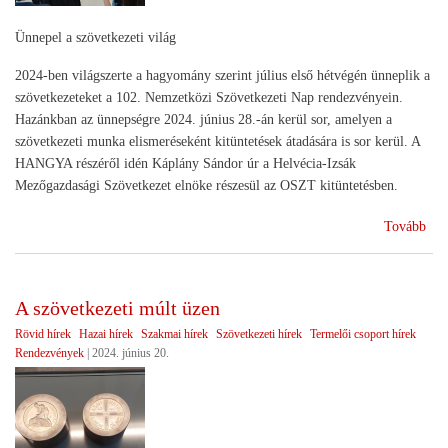
Ünnepel a szövetkezeti világ
2024-ben világszerte a hagyomány szerint július első hétvégén ünneplik a
szövetkezeteket a 102. Nemzetközi Szövetkezeti Nap rendezvényein.
Hazánkban az ünnepségre 2024. június 28.-án kerül sor, amelyen a
szövetkezeti munka elismeréseként kitüntetések átadására is sor kerül. A
HANGYA részéről idén Káplány Sándor úr a Helvécia-Izsák
Mezőgazdasági Szövetkezet elnöke részesül az OSZT kitüntetésben.
(Ne
Tovább
Szö
Na
202
A szövetkezeti múlt üzen
Rövid hírek
Hazai hírek
Szakmai hírek
Szövetkezeti hírek
Termelői csoport hírek
Rendezvények
|
2024. június 20.