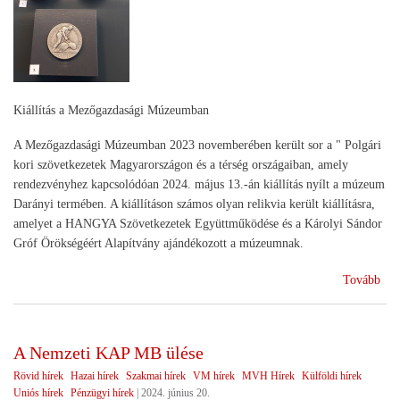
Kiállítás a Mezőgazdasági Múzeumban
A Mezőgazdasági Múzeumban 2023 novemberében került sor a " Polgári
kori szövetkezetek Magyarországon és a térség országaiban, amely
rendezvényhez kapcsolódóan 2024. május 13.-án kiállítás nyílt a múzeum
Darányi termében. A kiállításon számos olyan relikvia került kiállításra,
amelyet a HANGYA Szövetkezetek Együttműködése és a Károlyi Sándor
Gróf Örökségéért Alapítvány ajándékozott a múzeumnak.
(A
Tovább
szö
múl
üze
A Nemzeti KAP MB ülése
Rövid hírek
Hazai hírek
Szakmai hírek
VM hírek
MVH Hírek
Külföldi hírek
Uniós hírek
Pénzügyi hírek
|
2024. június 20.