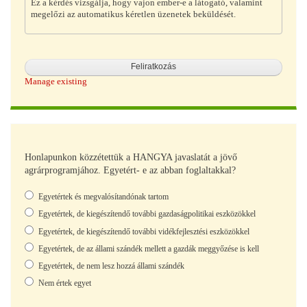
Ez a kérdés vizsgálja, hogy vajon ember-e a látogató, valamint
megelőzi az automatikus kéretlen üzenetek beküldését.
Manage existing
Honlapunkon közzétettük a HANGYA javaslatát a jövő
agrárprogramjához. Egyetért- e az abban foglaltakkal?
Választások
Egyetértek és megvalósítandónak tartom
Egyetértek, de kiegészítendő további gazdaságpolitikai eszközökkel
Egyetértek, de kiegészítendő további vidékfejlesztési eszközökkel
Egyetértek, de az állami szándék mellett a gazdák meggyőzése is kell
Egyetértek, de nem lesz hozzá állami szándék
Nem értek egyet