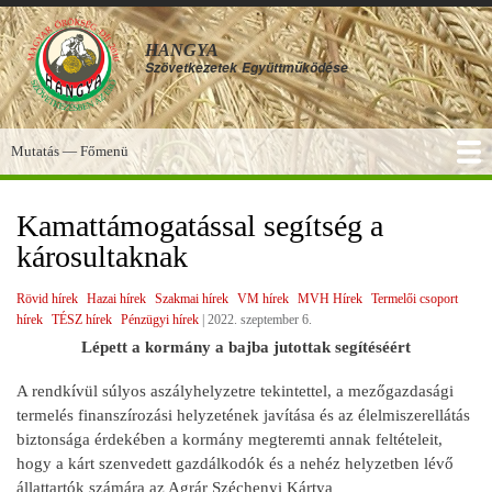
Ugrás
a
HANGYA
tartalomra
Szövetkezetek
Együttműködése
Mutatás — Főmenü
Főmenü
SZOLGÁLTATÁSOK
KÉPGALÉRIA
TUDÁSBÁZIS
A HANGYA
FÓRUM
HÍREK
Kamattámogatással segítség a
károsultaknak
Rövid hírek
Hazai hírek
Szakmai hírek
VM hírek
MVH Hírek
Termelői csoport
hírek
TÉSZ hírek
Pénzügyi hírek
|
2022. szeptember 6.
Lépett a kormány a bajba jutottak segítéséért
A rendkívül súlyos aszályhelyzetre tekintettel, a mezőgazdasági
termelés finanszírozási helyzetének javítása és az élelmiszerellátás
biztonsága érdekében a kormány megteremti annak feltételeit,
hogy a kárt szenvedett gazdálkodók és a nehéz helyzetben lévő
állattartók számára az Agrár Széchenyi Kártya