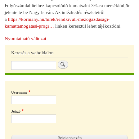
Folyószámlahitelhez kapcsolódó kamatszint 3%-ra mérséklődjön –
jelentette be Nagy István. Az intézkedés részleteiről
a
https://kormany.hu/hirek/rendkivuli-mezogazdasagi-
kamattamogatasi-progr…
linken keresztül lehet tájékozódni.
Nyomtatható változat
Keresés a weboldalon
Keresés
Username
Jelszó