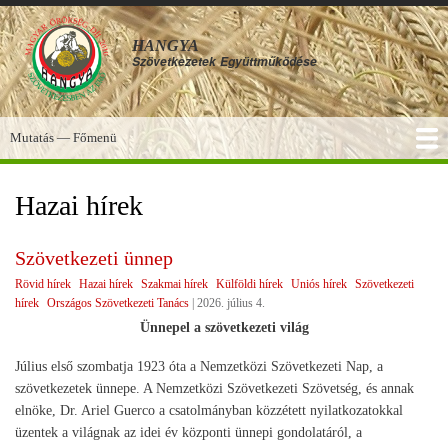
Ugrás
a
HANGYA
tartalomra
Szövetkezetek
Együttműködése
Mutatás — Főmenü
Főmenü
SZOLGÁLTATÁSOK
KÉPGALÉRIA
TUDÁSBÁZIS
A HANGYA
FÓRUM
HÍREK
Hazai hírek
Szövetkezeti ünnep
Rövid hírek
Hazai hírek
Szakmai hírek
Külföldi hírek
Uniós hírek
Szövetkezeti
hírek
Országos Szövetkezeti Tanács
|
2026. július 4.
Ünnepel a szövetkezeti világ
Július első szombatja 1923 óta a Nemzetközi Szövetkezeti Nap, a
szövetkezetek ünnepe. A Nemzetközi Szövetkezeti Szövetség, és annak
elnöke, Dr. Ariel Guerco a csatolmányban közzétett nyilatkozatokkal
üzentek a világnak az idei év központi ünnepi gondolatáról, a