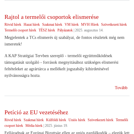
szö
Rajtol a termelői csoportok elismerése
Rövid hírek
Hazai hírek
Szakmai hírek
VM hírek
MVH Hírek
Szövetkezeti hírek
Termelői csoport hírek
TÉSZ hírek
Pályázatok
|
2025. augusztus 14.
Megjelentek a TCs elismerés új szabályai, de fontos részletek még nem
ismeretek!
A KAP Stratégiai Tervben szereplő - termelői együttműködések
támogatását szolgáló - források megnyitásához szükséges elismerési
feltételeket az agrártárca a mellékelt jogszabály kihirdetésével
nyilvánosságra hozta.
(Ra
Tovább
a
ter
cso
Petíció az EU vezetéséhez
eli
Rövid hírek
Szakmai hírek
Külföldi hírek
Uniós hírek
Szövetkezeti hírek
Termelői
csoport hírek
Média hírek
|
2025. június 19.
Fellázadnak az Európai Bizottság ellen az uniós gazdálkodók – elegük lett