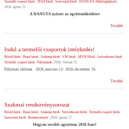
Termelői csoport hírek
TÉSZ hírek
Szervezeti hírek
HANGYA Állásfoglalások
|
2026. április 21.
A HANGYA nyitott az együttműködésre
(Vá
Tovább
utá
Indul a termelői csoportok intézkedés!
Rövid hírek
Hazai hírek
Szakmai hírek
VM hírek
MVH Hírek
Szövetkezeti hírek
Termelői csoport hírek
Pályázatok
|
2026. február 25.
Pályázati időszak : 2026.március 12- 2026.december 16.
(In
Tovább
a
ter
cso
Szakmai rendezvénysorozat
int
Rövid hírek
Hazai hírek
Szakmai hírek
Szövetkezeti hírek
Termelői csoport hírek
Szervezeti hírek
Rendezvények
|
2026. január 27.
Hogyan tovább agrárium 2026-ban?