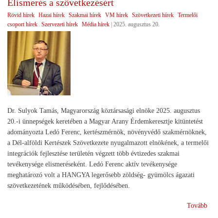
Elismerés a szövetkezésért
meg
Rövid hírek
Hazai hírek
Szakmai hírek
VM hírek
Szövetkezeti hírek
Termelői
csoport hírek
Szervezeti hírek
Média hírek
|
2025. augusztus 20.
Dr. Sulyok Tamás, Magyarország köztársasági elnöke 2025. augusztus
20.-i ünnepségek keretében a Magyar Arany Érdemkeresztje kitüntetést
adományozta Ledó Ferenc, kertészmérnök, növényvédő szakmérnöknek,
a Dél-alföldi Kertészek Szövetkezete nyugalmazott elnökének, a termelői
integrációk fejlesztése területén végzett több évtizedes szakmai
tevékenysége elismeréseként. Ledó Ferenc aktív tevékenysége
meghatározó volt a HANGYA legerősebb zöldség- gyümölcs ágazati
szövetkezetének működésében, fejlődésében.
(El
Tovább
a