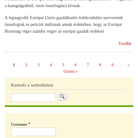
a hazugságokból, most összefogásra hívnak.
A legnagyobb Európai Uniós gazdálkodói érdekvédelmi szervezetek
összefogtak és petíciót indítanak annak érdekében, hogy az Európai
Bizottság végre számba vegye az európai gazdák érdekeit.
(Pet
Tovább
az
EU
vez
Page
1
Page
2
Page
3
Page
4
Page
5
Page
6
Page
7
Page
8
Page
9
…
Követ
››
Oldalszámozás
oldal
Utolsó
Utolsó »
oldal
Keresés a weboldalon
Keresés
Username