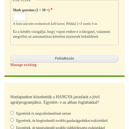
CAPTCHA
Math question (1 + 18 =)
A fenti művelet eredményét kell beírni. Például 1+3 esetén 4-et.
Ez a kérdés vizsgálja, hogy vajon ember-e a látogató, valamint
megelőzi az automatikus kéretlen üzenetek beküldését.
Manage existing
Honlapunkon közzétettük a HANGYA javaslatát a jövő
agrárprogramjához. Egyetért- e az abban foglaltakkal?
Választások
Egyetértek és megvalósítandónak tartom
Egyetértek, de kiegészítendő további gazdaságpolitikai eszközökkel
Egyetértek, de kiegészítendő további vidékfejlesztési eszközökkel