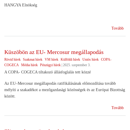
HANGYA Elnökség
(A
Tovább
Dél
Ker
Szö
Küszöbön az EU- Mercosur megállapodás
sike
Rövid hírek
Szakmai hírek
VM hírek
Külföldi hírek
Uniós hírek
COPA-
COGECA
Média hírek
Pénzügyi hírek
|
2025. szeptember 3.
A COPA- COGECA tiltakozó állásfoglalás tett közzé
Az EU–Mercosur megállapodás ratifikálásának előmozdítása tovább
mélyíti a szakadékot a mezőgazdasági közösségek és az Európai Bizottság
között.
(Kü
Tovább
az
EU
Mer