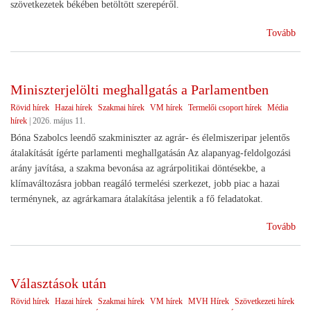
szövetkezetek békében betöltött szerepéről.
(Sz
Tovább
ünn
Miniszterjelölti meghallgatás a Parlamentben
Rövid hírek
Hazai hírek
Szakmai hírek
VM hírek
Termelői csoport hírek
Média
hírek
|
2026. május 11.
Bóna Szabolcs leendő szakminiszter az agrár- és élelmiszeripar jelentős
átalakítását ígérte parlamenti meghallgatásán Az alapanyag-feldolgozási
arány javítása, a szakma bevonása az agrárpolitikai döntésekbe, a
klímaváltozásra jobban reagáló termelési szerkezet, jobb piac a hazai
terménynek, az agrárkamara átalakítása jelentik a fő feladatokat.
(Min
Tovább
meg
a
Par
Választások után
Rövid hírek
Hazai hírek
Szakmai hírek
VM hírek
MVH Hírek
Szövetkezeti hírek