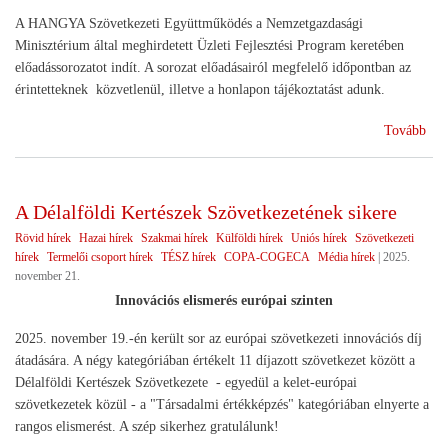
A HANGYA Szövetkezeti Együttműködés a Nemzetgazdasági
Minisztérium által meghirdetett Üzleti Fejlesztési Program keretében
előadássorozatot indít. A sorozat előadásairól megfelelő időpontban az
érintetteknek közvetlenül, illetve a honlapon tájékoztatást adunk.
(Sz
Tovább
ren
A Délalföldi Kertészek Szövetkezetének sikere
Rövid hírek
Hazai hírek
Szakmai hírek
Külföldi hírek
Uniós hírek
Szövetkezeti
hírek
Termelői csoport hírek
TÉSZ hírek
COPA-COGECA
Média hírek
|
2025.
november 21.
Innovációs elismerés európai szinten
2025. november 19.-én került sor az európai szövetkezeti innovációs díj
átadására. A négy kategóriában értékelt 11 díjazott szövetkezet között a
Délalföldi Kertészek Szövetkezete - egyedül a kelet-európai
szövetkezetek közül - a "Társadalmi értékképzés" kategóriában elnyerte a
rangos elismerést. A szép sikerhez gratulálunk!