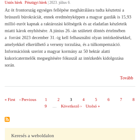
Uniós hírek
Pénzügyi hírek
|
2023. július 6.
Az öt frontország egységes fellépése meghátrálásra tudta késztetni a
brüsszeli bürokráciát, ennek eredményképpen a magyar gazdák is 15,93
millió eurót kapnak a raktározási költségeik és az eladatlan készleteik
miatti károk enyhítésére. A június 26.-án született döntés értelmében
a forrást 2023 december 31.-ig kell felhasználni olyan intézkedésekkel,
amelyekkel elkerülhető a verseny torzulása, és a túlkompemzáció.
Információink szerint a magyar kormány az 50 hektár alatti
kukoricatermelők megsegítésére fókuszál az intézkedés kidolgozása
során.
(E
Tovább
forr
a
gab
Első
« First
Előző
‹ Previous
Page
1
Page
2
Page
3
Page
4
Page
5
Page
6
Page
7
Pag
8
Oldalszámozás
zav
oldal
oldal
Page
9
…
Következő
Következő ›
Utolsó
Utolsó »
kez
oldal
oldal
Keresés a weboldalon