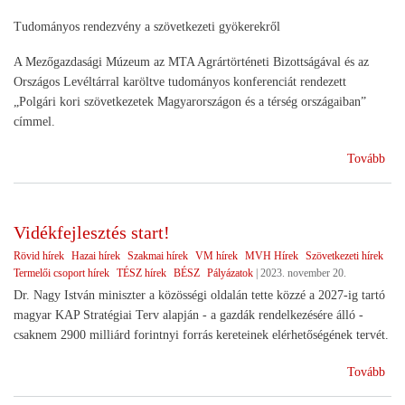
Tudományos rendezvény a szövetkezeti gyökerekről
A Mezőgazdasági Múzeum az MTA Agrártörténeti Bizottságával és az
Országos Levéltárral karöltve tudományos konferenciát rendezett
„Polgári kori szövetkezetek Magyarországon és a térség országaiban”
címmel.
(12
Tovább
éve
a
HA
Vidékfejlesztés start!
múl
Rövid hírek
Hazai hírek
Szakmai hírek
VM hírek
MVH Hírek
Szövetkezeti hírek
Termelői csoport hírek
TÉSZ hírek
BÉSZ
Pályázatok
|
2023. november 20.
Dr. Nagy István miniszter a közösségi oldalán tette közzé a 2027-ig tartó
magyar KAP Stratégiai Terv alapján - a gazdák rendelkezésére álló -
csaknem 2900 milliárd forintnyi forrás kereteinek elérhetőségének tervét.
(Vi
Tovább
star