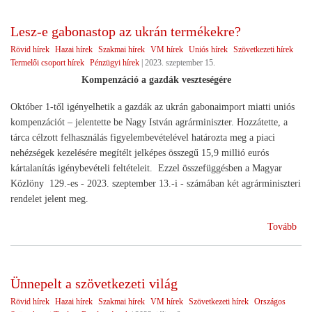
Lesz-e gabonastop az ukrán termékekre?
Rövid hírek
Hazai hírek
Szakmai hírek
VM hírek
Uniós hírek
Szövetkezeti hírek
Termelői csoport hírek
Pénzügyi hírek
|
2023. szeptember 15.
Kompenzáció a gazdák veszteségére
Október 1-től igényelhetik a gazdák az ukrán gabonaimport miatti uniós
kompenzációt – jelentette be Nagy István agrárminiszter. Hozzátette, a
tárca célzott felhasználás figyelembevételével határozta meg a piaci
nehézségek kezelésére megítélt jelképes összegű 15,9 millió eurós
kártalanítás igénybevételi feltételeit. Ezzel összefüggésben a Magyar
Közlöny 129.-es - 2023. szeptember 13.-i - számában két agrárminiszteri
rendelet jelent meg.
(Le
Tovább
e
gab
az
Ünnepelt a szövetkezeti világ
ukr
Rövid hírek
Hazai hírek
Szakmai hírek
VM hírek
Szövetkezeti hírek
Országos
ter