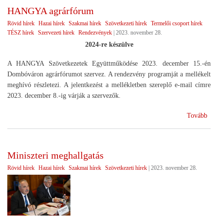
HANGYA agrárfórum
Rövid hírek
Hazai hírek
Szakmai hírek
Szövetkezeti hírek
Termelői csoport hírek
TÉSZ hírek
Szervezeti hírek
Rendezvények
|
2023. november 28.
2024-re készülve
A HANGYA Szövetkezetek Együttműködése 2023. december 15.-én
Dombóváron agrárfórumot szervez. A rendezvény programját a mellékelt
meghívó részletezi. A jelentkezést a mellékletben szereplő e-mail címre
2023. december 8.-ig várják a szervezők.
(H
Tovább
agr
Miniszteri meghallgatás
Rövid hírek
Hazai hírek
Szakmai hírek
Szövetkezeti hírek
|
2023. november 28.