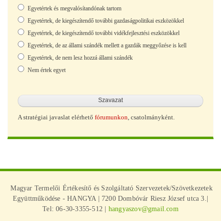
Választások
Egyetértek és megvalósítandónak tartom
Egyetértek, de kiegészítendő további gazdaságpolitikai eszközökkel
Egyetértek, de kiegészítendő további vidékfejlesztési eszközökkel
Egyetértek, de az állami szándék mellett a gazdák meggyőzése is kell
Egyetértek, de nem lesz hozzá állami szándék
Nem értek egyet
A stratégiai javaslat elérhető
fórumunkon
, csatolmányként.
Magyar Termelői Értékesítő és Szolgáltató Szervezetek/Szövetkezetek
Együttműködése - HANGYA | 7200 Dombóvár Riesz József utca 3.|
Tel: 06-30-3355-512 |
hangyaszov@gmail.com