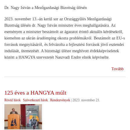
Dr. Nagy István a Mezőgazdasági Bizottság ülésén
2023. november 13.-án kerül sor az Országgyűlés Mezőgazdasági
Bizottság ülésén dr. Nagy István miniszter éves meghallgatására. Az
eseményen a miniszter beszámolt az ágazatot érintő aktuális kérdésekről,
kiemelten az ukrán árudömping okozta problémákról. Beszámolt az EU-s
források megnyitásáról, és felvázolta a fejlesztési források jövő esztendei
indulását, ütemezését. A bizottsági ülésre meghívott érdekképviseletek
között a HANGYA szervezetét Naszvadi Endre elnök képviselte.
(Mi
Tovább
meg
125 éves a HANGYA múlt
Rövid hírek
Szövetkezeti hírek
Rendezvények
|
2023. november 21.