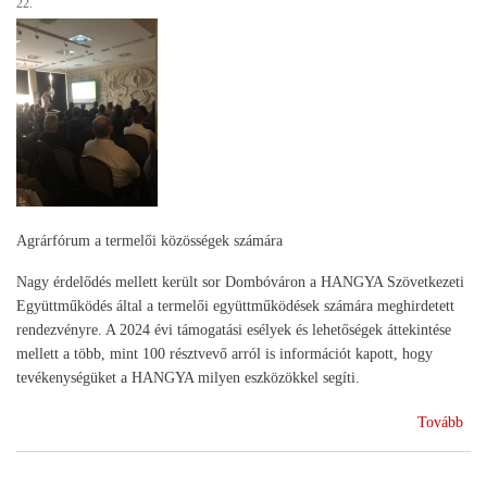
22.
Agrárfórum a termelői közösségek számára
Nagy érdelődés mellett került sor Dombóváron a HANGYA Szövetkezeti
Együttműködés által a termelői együttműködések számára meghirdetett
rendezvényre. A 2024 évi támogatási esélyek és lehetőségek áttekintése
mellett a több, mint 100 résztvevő arról is információt kapott, hogy
tevékenységüket a HANGYA milyen eszközökkel segíti.
(A
Tovább
jöv
tek