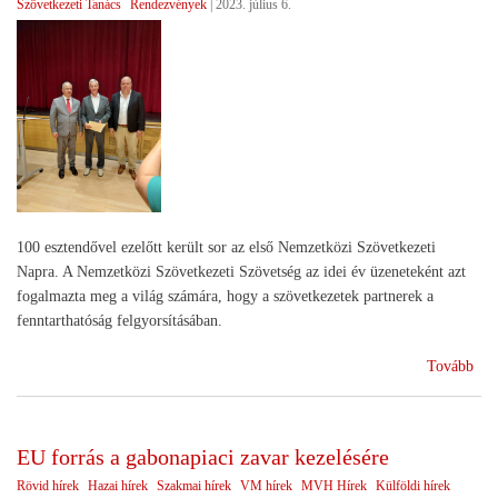
Szövetkezeti Tanács
Rendezvények
|
2023. július 6.
100 esztendővel ezelőtt került sor az első Nemzetközi Szövetkezeti
Napra. A Nemzetközi Szövetkezeti Szövetség az idei év üzeneteként azt
fogalmazta meg a világ számára, hogy a szövetkezetek partnerek a
fenntarthatóság felgyorsításában.
(Ün
Tovább
a
szö
vilá
EU forrás a gabonapiaci zavar kezelésére
Rövid hírek
Hazai hírek
Szakmai hírek
VM hírek
MVH Hírek
Külföldi hírek