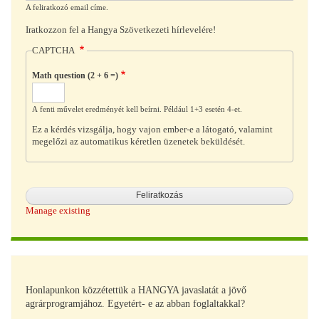
A feliratkozó email címe.
Iratkozzon fel a Hangya Szövetkezeti hírlevelére!
CAPTCHA
Math question (2 + 6 =)
A fenti művelet eredményét kell beírni. Például 1+3 esetén 4-et.
Ez a kérdés vizsgálja, hogy vajon ember-e a látogató, valamint
megelőzi az automatikus kéretlen üzenetek beküldését.
Manage existing
Honlapunkon közzétettük a HANGYA javaslatát a jövő
agrárprogramjához. Egyetért- e az abban foglaltakkal?