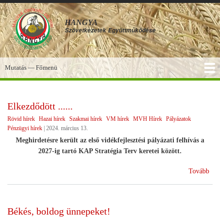
Ugrás
a
HANGYA
tartalomra
Szövetkezetek
Együttműködése
Mutatás — Főmenü
Főmenü
SZOLGÁLTATÁSOK
KÉPGALÉRIA
TUDÁSBÁZIS
A HANGYA
FÓRUM
HÍREK
Elkezdődött ......
Rövid hírek
Hazai hírek
Szakmai hírek
VM hírek
MVH Hírek
Pályázatok
Pénzügyi hírek
|
2024. március 13.
Meghirdetésre került az első vidékfejlesztési pályázati felhívás a
2027-ig tartó KAP Stratégia Terv keretei között.
(El
Tovább
.....
Békés, boldog ünnepeket!