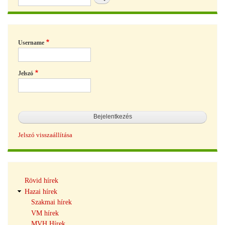
Username
Jelszó
Jelszó visszaállítása
Hírek
Rövid hírek
navigáció
Hazai hírek
Szakmai hírek
VM hírek
MVH Hírek