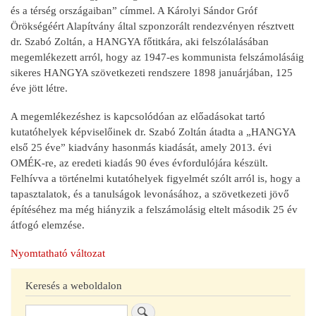
és a térség országaiban” címmel. A Károlyi Sándor Gróf
Örökségéért Alapítvány által szponzorált rendezvényen résztvett
dr. Szabó Zoltán, a HANGYA főtitkára, aki felszólalásában
megemlékezett arról, hogy az 1947-es kommunista felszámolásáig
sikeres HANGYA szövetkezeti rendszere 1898 januárjában, 125
éve jött létre.
A megemlékezéshez is kapcsolódóan az előadásokat tartó
kutatóhelyek képviselőinek dr. Szabó Zoltán átadta a „HANGYA
első 25 éve” kiadvány hasonmás kiadását, amely 2013. évi
OMÉK-re, az eredeti kiadás 90 éves évfordulójára készült.
Felhívva a történelmi kutatóhelyek figyelmét szólt arról is, hogy a
tapasztalatok, és a tanulságok levonásához, a szövetkezeti jövő
építéséhez ma még hiányzik a felszámolásig eltelt második 25 év
átfogó elemzése.
Nyomtatható változat
Keresés a weboldalon
Keresés