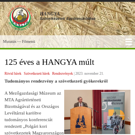
Ugrás
a
HANGYA
tartalomra
Szövetkezetek
Együttműködése
Mutatás — Főmenü
Főmenü
SZOLGÁLTATÁSOK
KÉPGALÉRIA
TUDÁSBÁZIS
A HANGYA
FÓRUM
HÍREK
125 éves a HANGYA múlt
Rövid hírek
Szövetkezeti hírek
Rendezvények
|
2023. november 21.
Tudományos rendezvény a szövetkezeti gyökerekről
A Mezőgazdasági Múzeum az
MTA Agrártörténeti
Bizottságával és az Országos
Levéltárral karöltve
tudományos konferenciát
rendezett „Polgári kori
szövetkezetek Magyarországon