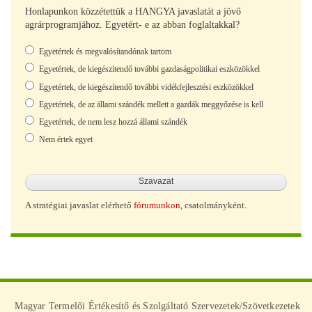
Honlapunkon közzétettük a HANGYA javaslatát a jövő
agrárprogramjához. Egyetért- e az abban foglaltakkal?
Választások
Egyetértek és megvalósítandónak tartom
Egyetértek, de kiegészítendő további gazdaságpolitikai eszközökkel
Egyetértek, de kiegészítendő további vidékfejlesztési eszközökkel
Egyetértek, de az állami szándék mellett a gazdák meggyőzése is kell
Egyetértek, de nem lesz hozzá állami szándék
Nem értek egyet
A stratégiai javaslat elérhető
fórumunkon
, csatolmányként.
Magyar Termelői Értékesítő és Szolgáltató Szervezetek/Szövetkezetek