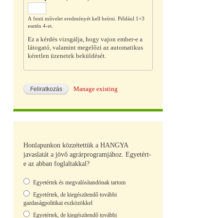
A fenti művelet eredményét kell beírni. Például 1+3
esetén 4-et.
Ez a kérdés vizsgálja, hogy vajon ember-e a
látogató, valamint megelőzi az automatikus
kéretlen üzenetek beküldését.
Manage existing
Honlapunkon közzétettük a HANGYA
javaslatát a jövő agrárprogramjához. Egyetért-
e az abban foglaltakkal?
Választások
Egyetértek és megvalósítandónak tartom
Egyetértek, de kiegészítendő további
gazdaságpolitikai eszközökkel
Egyetértek, de kiegészítendő további