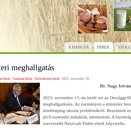
Ugrás
a
tartalomra
A HANGYA
HÍREK
SZOL
eri meghallgatás
ai hírek
Szakmai hírek
Szövetkezeti hírek
|
2023. november 28.
Dr. Nagy István
2023. november 13.-án kerül sor az Országgyűlé
meghallgatására. Az eseményen a miniszter beszá
árudömping okozta problémákról. Beszámolt az EU
jövő esztendei indulását, ütemezését. A bizott
szervezetét Naszvadi Endre elnök képviselte.