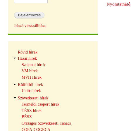
Nyomtatható 
Jelszó visszaállítása
Hírek
Rövid hírek
navigáció
Hazai hírek
Szakmai hírek
VM hírek
MVH Hírek
Külfölfdi hírek
Uniós hírek
Szövetkezeti hírek
Termelői csoport hírek
TÉSZ hírek
BÉSZ
Országos Szövetkezeti Tanács
COPA-COGECA