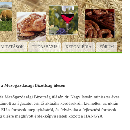
GÁLTATÁSOK
TUDÁSBÁZIS
KÉPGALÉRIA
FÓRUM
 a Mezőgazdasági Bizottság ülésén
s Mezőgazdasági Bizottság ülésén dr. Nagy István miniszter éves
molt az ágazatot érintő aktuális kérdésekről, kiemelten az ukrán
-s források megnyitásáról, és felvázolta a fejlesztési források
sági ülésre meghívott érdekképviseletek között a HANGYA