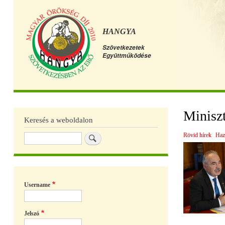
HANGYA
Szövetkezetek
Együttműködése
Főmenü
Miniszt
Keresés a weboldalon
Rövid hírek
Haz
Keresés
Username
Jelszó