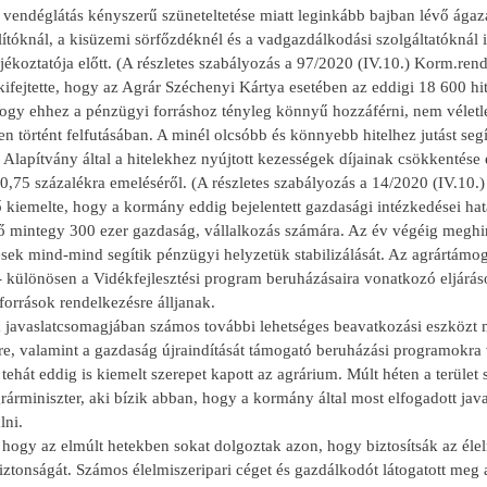
 vendéglátás kényszerű szüneteltetése miatt leginkább bajban lévő ágaza
lítóknál, a kisüzemi sörfőzdéknél és a vadgazdálkodási szolgáltatóknál i
ájékoztatója előtt. (A részletes szabályozás a 97/2020 (IV.10.) Korm.ren
ifejtette, hogy az Agrár Széchenyi Kártya esetében az eddigi 18 600 hite
hogy ehhez a pénzügyi forráshoz tényleg könnyű hozzáférni, nem véletl
n történt felfutásában. A minél olcsóbb és könnyebb hitelhez jutást seg
 Alapítvány által a hitelekhez nyújtott kezességek díjainak csökkentése
0,75 százalékra emeléséről. (A részletes szabályozás a 14/2020 (IV.10.
ő kiemelte, hogy a kormány eddig bejelentett gazdasági intézkedései ha
mintegy 300 ezer gazdaság, vállalkozás számára. Az év végéig meghirdete
sek mind-mind segítik pénzügyi helyzetük stabilizálását. Az agrártámog
- különösen a Vidékfejlesztési program beruházásaira vonatkozó eljárás
orrások rendelkezésre álljanak.
a javaslatcsomagjában számos további lehetséges beavatkozási eszközt 
re, valamint a gazdaság újraindítását támogató beruházási programokr
tehát eddig is kiemelt szerepet kapott az agrárium. Múlt héten a terület
árminiszter, aki bízik abban, hogy a kormány által most elfogadott jav
lni.
s, hogy az elmúlt hetekben sokat dolgoztak azon, hogy biztosítsák az éle
iztonságát. Számos élelmiszeripari céget és gazdálkodót látogatott meg