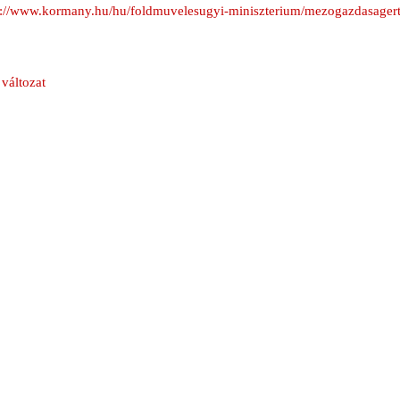
s://www.kormany.hu/hu/foldmuvelesugyi-miniszterium/mezogazdasager
változat