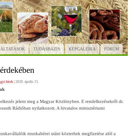
GÁLTATÁSOK
TUDÁSBÁZIS
KÉPGALÉRIA
FÓRUM
 érdekében
gyi hírek
|
2020. április 15.
nak
delkezés jelent meg a Magyar Közlönyben. E rendelkezésekről dr.
Kossuth Rádióban nyilatkozott. A hivatalos minisztériumi
nkavállalóik munkabérei utáni közterhek megfizetése alól a