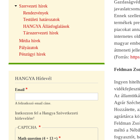
Gazdaságvédel
Szervezeti hírek
javaslatcsom
Rendezvények
Ennek szelle
Testületi határozatok
termékek pref
HANGYA Állásfoglalások
piacokat ann
Társszervezeti hírek
internetes ol
Média hírek
magyar ember
Pályázatok
átmeneti jell
Pénzügyi hírek
(Forrás:
http
Feldman Zso
HANGYA Hírlevél
Ingyen hitel
vidékfejleszt
Email
Az államtitká
Agrár Széchen
A feliratkozó email címe.
Hozzátette, a
Iratkozzon fel a Hangya Szövetkezeti
agrártárca kö
hírlevelére!
Feldman Zsolt
CAPTCHA
méltó a Nébih
fogyasztót, h
Math question (4 + 13 =)