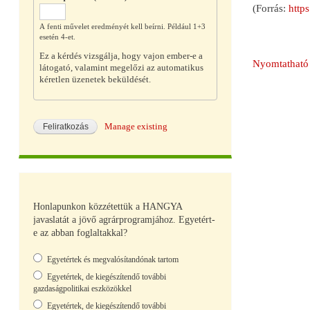
(Forrás:
http
A fenti művelet eredményét kell beírni. Például 1+3
esetén 4-et.
Ez a kérdés vizsgálja, hogy vajon ember-e a
Nyomtatható 
látogató, valamint megelőzi az automatikus
kéretlen üzenetek beküldését.
Manage existing
Honlapunkon közzétettük a HANGYA
javaslatát a jövő agrárprogramjához. Egyetért-
e az abban foglaltakkal?
Választások
Egyetértek és megvalósítandónak tartom
Egyetértek, de kiegészítendő további
gazdaságpolitikai eszközökkel
Egyetértek, de kiegészítendő további