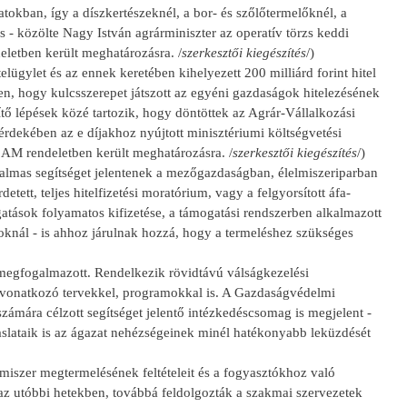
tokban, így a díszkertészeknél, a bor- és szőlőtermelőknél, a
s - közölte Nagy István agrárminiszter az operatív törzs keddi
deletben került meghatározásra. /
szerkesztői kiegészítés
/)
lügylet és az ennek keretében kihelyezett 200 milliárd forint hitel
en, hogy kulcsszerepet játszott az egyéni gazdaságok hitelezésének
ítő lépések közé tartozik, hogy döntöttek az Agrár-Vállalkozási
 érdekében az e díjakhoz nyújtott minisztériumi költségvetési
) AM rendeletben került meghatározásra. /
szerkesztői kiegészítés
/)
talmas segítséget jelentenek a mezőgazdaságban, élelmiszeriparban
tt, teljes hitelfizetési moratórium, vagy a felgyorsított áfa-
atások folyamatos kifizetése, a támogatási rendszerben alkalmazott
oknál - is ahhoz járulnak hozzá, hogy a termeléshez szükséges
megfogalmazott. Rendelkezik rövidtávú válságkezelési
a vonatkozó tervekkel, programokkal is. A Gazdaságvédelmi
 számára célzott segítséget jelentő intézkedéscsomag is megjelent -
aslataik is az ágazat nehézségeinek minél hatékonyabb leküzdését
lmiszer megtermelésének feltételeit és a fogyasztókhoz való
 az utóbbi hetekben, továbbá feldolgozták a szakmai szervezetek