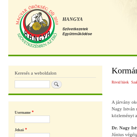
HANGYA
Szövetkezetek
Együttműködése
Főmenü
Kormány
Keresés a weboldalon
Rövid hírek
Sza
Keresés
A járvány ok
Nagy István m
Username
közleményt a
Dr. Nagy Is
Jelszó
Június végéi