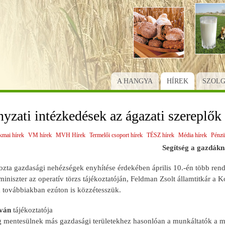
Ugrás
a
tartalomra
A HANGYA
HÍREK
SZOL
zati intézkedések az ágazati szereplők
kmai hírek
VM hírek
MVH Hírek
Termelői csoport hírek
TÉSZ hírek
Média hírek
Pénzü
Segítség a gazdák
ozta gazdasági nehézségek enyhítése érdekében április 10.-én több ren
iniszter az operatív törzs tájékoztatóján, Feldman Zsolt államtitkár a 
 továbbiakban ezúton is közzétesszük.
tván
tájékoztatója
g mentesülnek más gazdasági területekhez hasonlóan a munkáltatók a mu