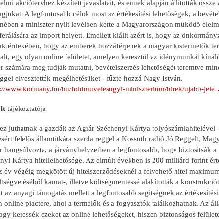
mi akciótervhez készített javaslatait, és ennek alapján állították össze 
agjukat. A legfontosabb célok most az értékesítési lehetőségek, a bevé
mében a miniszter nyílt levélben kérte a Magyarországon működő élelmis
erálására az import helyett. Emellett kiállt azért is, hogy az önkormány
ak érdekében, hogy az emberek hozzáférjenek a magyar kistermelők ter
dalt, egy olyan online felületet, amelyen keresztül az idénymunkát kín
 számára meg tudják mutatni, bevételszerzés lehetőségét teremtve mi
eggel elvesztették megélhetésüket - fűzte hozzá Nagy István.
s://www.kormany.hu/hu/foldmuvelesugyi-miniszterium/hirek/ujabb-jele
lt
tájékoztatója
hez juthatnak a gazdák az Agrár Széchenyi Kártya folyószámlahitelével
ésért felelős államtitkára szerda reggel a Kossuth rádió Jó Reggelt, M
r hangsúlyozta, a járványhelyzetben a legfontosabb, hogy biztosítsák a
yi Kártya hitellelhetősége. Az elmúlt években is 200 milliárd forint ért
z év végéig megkötött új hitelszerződéseknél a felvehető hitel maximumát 
ltségvetéséből kamat-, illetve költségmentessé alakították a konstrukciót
 az anyagi támogatás mellett a legfontosabb segítségnek az értékesítési
 online piactere, ahol a termelők és a fogyasztók találkozhatnak. Az áll
ogy keressék ezeket az online lehetőségeket, hiszen biztonságos felület