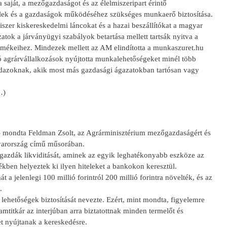
a saját, a mezőgazdaságot és az élelmiszeripart érintő
telek és a gazdaságok működéséhez szükséges munkaerő biztosítása.
zer kiskereskedelmi láncokat és a hazai beszállítókat a magyar
zatok a járványügyi szabályok betartása mellett tartsák nyitva a
mékeihez. Mindezek mellett az AM elindította a munkaszuret.hu
áló agrárvállalkozások nyújtotta munkalehetőségeket minél több
ndazoknak, akik most más gazdasági ágazatokban tartósan vagy
…
)
 - mondta Feldman Zsolt, az Agrárminisztérium mezőgazdaságért és
agyarország című műsorában.
 gazdák likviditását, aminek az egyik leghatékonyabb eszköze az
ékben helyeztek ki ilyen hiteleket a bankokon keresztül.
a jelenlegi 100 millió forintról 200 millió forintra növelték, és az
.
 lehetőségek biztosítását nevezte. Ezért, mint mondta, figyelemre
amtitkár az interjúban arra biztatottnak minden termelőt és
et nyújtanak a kereskedésre.