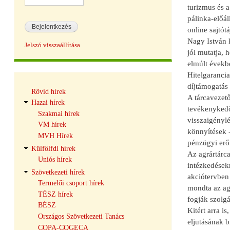
turizmus és a
pálinka-előál
online sajtót
Nagy István k
Jelszó visszaállítása
jól mutatja, 
elmúlt évekbe
Hitelgarancia
Hírek
díjtámogatás 
Rövid hírek
navigáció
A tárcavezet
Hazai hírek
tevékenykedő 
Szakmai hírek
visszaigénylé
VM hírek
könnyítések 
MVH Hírek
pénzügyi erőf
Külfölfdi hírek
Az agrártárc
Uniós hírek
intézkedések
Szövetkezeti hírek
akciótervben 
Termelői csoport hírek
mondta az agr
TÉSZ hírek
fogják szolgá
BÉSZ
Kitért arra i
Országos Szövetkezeti Tanács
eljutásának b
COPA-COGECA