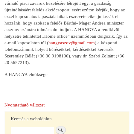
várható piaci zavarok kezelésére létrejött egy, a gazdaság
újraindításáért felelős akciócsoport, ezért ezúton kérjük, hogy az
ezzel kapcsolatos tapasztalataikat, észrevételeiket juttassák el
hozzánk, hogy azokat a felelős Bártfai- Mager Andrea miniszter
asszony számára tolmácsolni tudjuk. A HANGYA a rendkívüli
helyzetre tekintettel „Home office” üzemmódban dolgozik, így az
e-mail kapcsolaton túl (
hangyaszov@gmail.com
) a központi
telefonszámunk helyett kéréseikkel, kérdéseikkel keressék
Szeremley Bélát (+36 30 9198100), vagy dr. Szabó Zoltánt (+36
20 5657213).
A HANGYA elnöksége
Nyomtatható változat
Keresés a weboldalon
Keresés