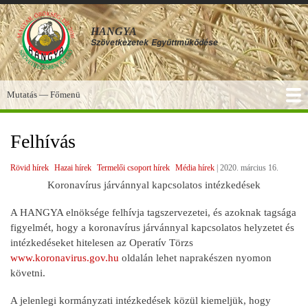
Ugrás
a
HANGYA
tartalomra
Szövetkezetek
Együttműködése
Mutatás — Főmenü
Főmenü
SZOLGÁLTATÁSOK
KÉPGALÉRIA
TUDÁSBÁZIS
A HANGYA
FÓRUM
HÍREK
Felhívás
Rövid hírek
Hazai hírek
Termelői csoport hírek
Média hírek
|
2020. március 16.
Koronavírus járvánnyal kapcsolatos intézkedések
A HANGYA elnöksége felhívja tagszervezetei, és azoknak tagsága
figyelmét, hogy a koronavírus járvánnyal kapcsolatos helyzetet és
intézkedéseket hitelesen az Operatív Törzs
www.koronavirus.gov.hu
oldalán lehet naprakészen nyomon
követni.
A jelenlegi kormányzati intézkedések közül kiemeljük, hogy