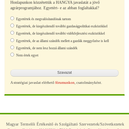
Honlapunkon közzétettük a HANGYA javaslatát a jövő
agrárprogramjához. Egyetért- e az abban foglaltakkal?
Választások
Egyetértek és megvalósítandónak tartom
Egyetértek, de kiegészítendő további gazdaságpolitikai eszközökkel
Egyetértek, de kiegészítendő további vidékfejlesztési eszközökkel
Egyetértek, de az állami szándék mellett a gazdák meggyőzése is kell
Egyetértek, de nem lesz hozzá állami szándék
Nem értek egyet
A stratégiai javaslat elérhető
fórumunkon
, csatolmányként.
Magyar Termelői Értékesítő és Szolgáltató Szervezetek/Szövetkezetek